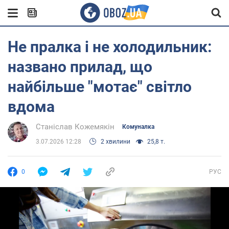
Не пралка і не холодильник:
названо прилад, що
найбільше "мотає" світло
вдома
Станіслав Кожемякін
Комуналка
3.07.2026 12:28
2 хвилини
25,8 т.
0
РУС