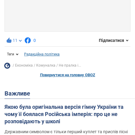
11
0
Підписатися
Теги
Редакційна політика
Економіка
Комуналка
Не пралка і...
Повернутися на головну OBOZ
Важливе
Якою була оригінальна версія гімну України та
чому її боялася Російська імперія: про це не
розповідають у школі
Державним символом є тільки перший куплет та приспів пісні