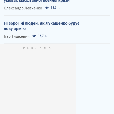
умовах масштабної воєнної кризи
Олександр Левченко
18,6 т.
Ні зброї, ні людей: як Лукашенко будує
нову армію
Ігар Тишкевич
15,7 т.