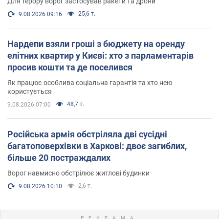
Для терору ворог застосував ракети та дрони
25,6 т.
9.08.2026 09:16
Нардепи взяли гроші з бюджету на оренду
елітних квартир у Києві: хто з парламентарів
просив кошти та де поселився
Як працює особлива соціальна гарантія та хто нею
користується
48,7 т.
9.08.2026 07:00
Російська армія обстріляла дві сусідні
багатоповерхівки в Харкові: двоє загиблих,
більше 20 постраждалих
Ворог навмисно обстрілює житлові будинки
2,6 т.
9.08.2026 10:10