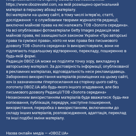
https://www.obozrevatel.com
, на якій розміщено оригінальний
матеріал в першому абзаці матеріалу.
Всі матеріали на цьому сайті, в тому числі інтерв’ю, статті,
дослідження – є службовими творами журналістів редакції,
виключні майнові права на які належать ТОВ «Золота середина».
На всі опубліковані фотоматеріали Getty Images редакція має
майнові права, які захищаються законом України «Про авторські
права та суміжні права», ніхто не має права без письмового
дозволу ТОВ «Золота середина» їх використовувати, вони не
підлягають подальшому відтворенню, перекладу, поширенню в
будь-якій формі.
Редакція OBOZ.UA може не поділяти точку зору, викладену в
авторському матеріалі. За достовірність інформації, опублікованої
в рекламних матеріалах, відповідальність несе рекламодавець.
Заборонено використання матеріалів розміщених на цьому сайті,
хоч із зазначенням гіперпосилання на сторінку цього сайту,
логотипу OBOZ.UA або будь-якого іншого згадування, але без
письмового дозволу Редакції/ТОВ «Золота середина»
Незаконним використанням матеріалів буде вважатися: будь-яке
копiювання, публiкацiя, передрук, наступне поширення,
використання, переробка з використанням, включенням до
складу інших матеріалів, розповсюдження, адаптація, переклад
та інші подібні зміни матеріалу.
Назва онлайн медіа — «OBOZ.UA»