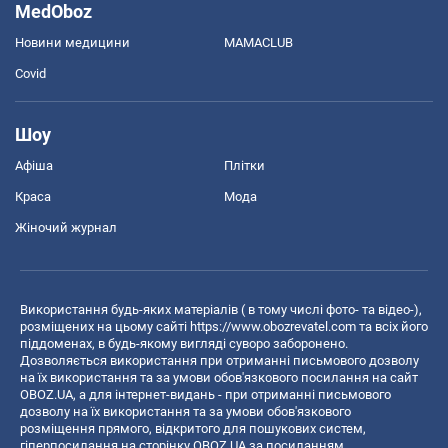
MedOboz
Новини медицини
MAMACLUB
Covid
Шоу
Афіша
Плітки
Краса
Мода
Жіночий журнал
Використання будь-яких матеріалів ( в тому числі фото- та відео-),
розміщених на цьому сайті
https://www.obozrevatel.com
та всіх його
піддоменах, в будь-якому вигляді суворо заборонено.
Дозволяється використання при отриманні письмового дозволу
на їх використання та за умови обов'язкового посилання на сайт
OBOZ.UA, а для інтернет-видань - при отриманні письмового
дозволу на їх використання та за умови обов'язкового
розміщення прямого, відкритого для пошукових систем,
гіперпосилання на сторінку OBOZ.UA за посиланням