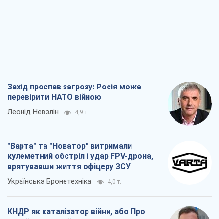
Захід проспав загрозу: Росія може
перевірити НАТО війною
Леонід Невзлін
4,9 т.
"Варта" та "Новатор" витримали
кулеметний обстріл і удар FPV-дрона,
врятувавши життя офіцеру ЗСУ
Українська Бронетехніка
4,0 т.
КНДР як каталізатор війни, або Про