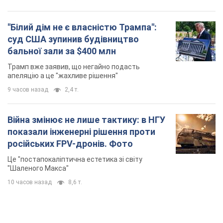
"Білий дім не є власністю Трампа":
суд США зупинив будівництво
бальної зали за $400 млн
Трамп вже заявив, що негайно подасть
апеляцію а це "жахливе рішення"
9 часов назад
2,4 т.
Війна змінює не лише тактику: в НГУ
показали інженерні рішення проти
російських FPV-дронів. Фото
Це "постапокаліптична естетика зі світу
"Шаленого Макса"
10 часов назад
8,6 т.