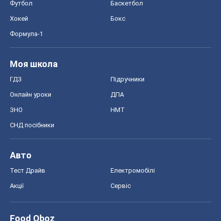
Футбол
Баскетбол
Хокей
Бокс
Формула-1
Моя школа
ГДЗ
Підручники
Онлайн уроки
ДПА
ЗНО
НМТ
СНД посібники
Авто
Тест Драйв
Електромобілі
Акції
Сервіс
Food Oboz