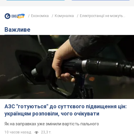
Економіка
Комуналка
Електростанції не можуть...
Важливе
АЗС "готуються" до суттєвого підвищення цін:
українцям розповіли, чого очікувати
Як на заправках уже змінили вартість пального
10 часов назад
23,3 т.