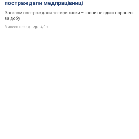
постраждали медпрацівниці
Загалом постраждали чотири жінки – і вони не єдині поранені
за добу
8 часов назад
4,0 т.