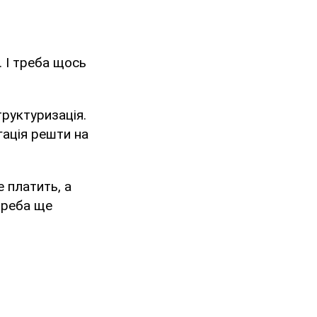
 І треба щось
руктуризація.
гація решти на
е платить, а
треба ще