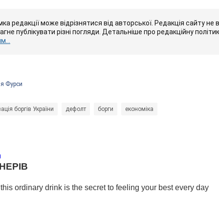
ка редакції може відрізнятися від авторської. Редакція сайту не в
рагне публікувати різні погляди. Детальніше про редакційну політи
...
ія Фурси
ація боргів України
дефолт
борги
економіка
и