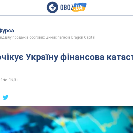
 Фурса
відділу продажів боргових цінних паперів Dragon Capital
очікує Україну фінансова катас
04
16,8 т.