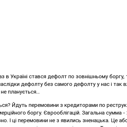
з в Україні стався дефолт по зовнішньому боргу, т
наслідки дефолту без самого дефолту у нас і так в
 не планується…
ься? Йдуть перемовини з кредиторами по реструк
ерційного боргу. Єврооблігацій. Загальна сумма -
но. І ці перемовини не з явились зненацька. Це а