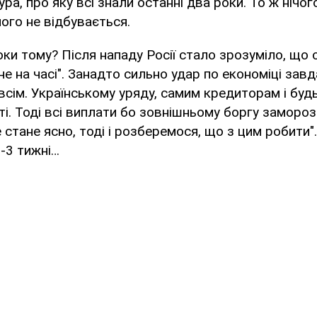
а, про яку всі знали останні два роки. То ж нічог
ого не відбувається.
ки тому? Після нападу Росії стало зрозуміло, що
не на часі". Занадто сильно удар по економіці завда
всім. Українському уряду, самим кредиторам і буд
іті. Тоді всі виплати бо зовнішньому боргу замороз
 стане ясно, тоді і розберемося, що з цим робити".
2-3 тижні…