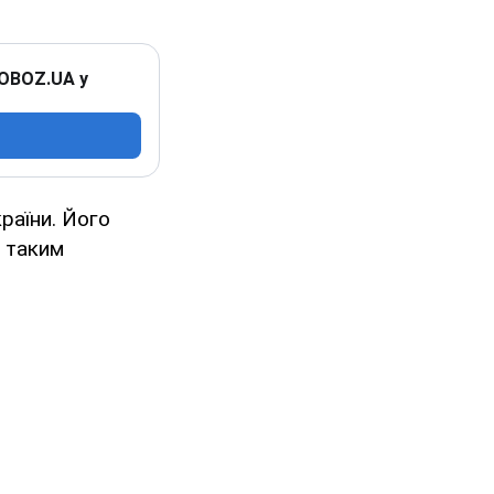
 OBOZ.UA у
раїни. Його
з таким