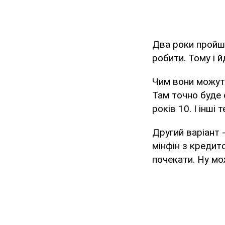
Два роки пройшл
робити. Тому і 
Чим вони можуть
Там точно буде 
років 10. І інші
Другий варіант -
мінфін з кредит
почекати. Ну мо