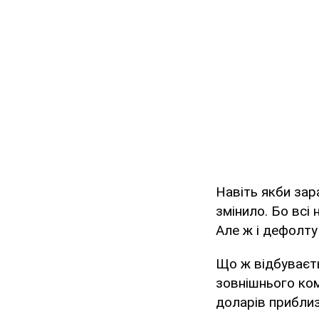
Навіть якби зара
змінило. Бо всі 
Але ж і дефолту
Що ж відбуваєт
зовнішнього ком
доларів приблиз