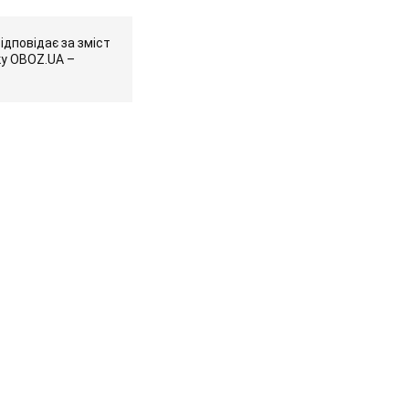
ідповідає за зміст
ку OBOZ.UA –