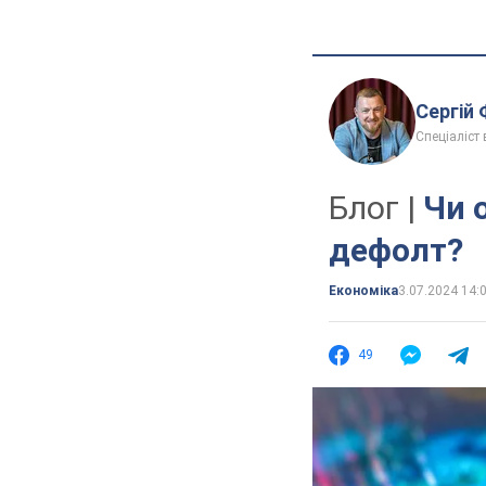
Сергій
Спеціаліст 
Блог |
Чи 
дефолт?
Економіка
3.07.2024 14:
49