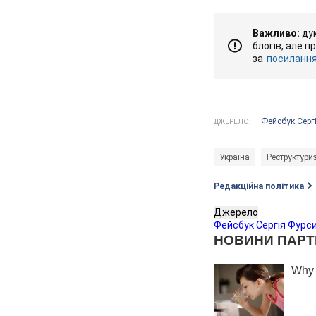
Важливо:
дум
блогів, але п
за
посиланням
Фейсбук Серг
ДЖЕРЕЛО:
Україна
Реструктуриз
Редакційна політика
Джерело
Фейсбук Сергія Фурс