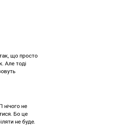
 так, що просто
. Але тоді
зовуть
 нічого не
тися. Бо це
іляти не буде.