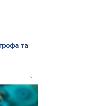
трофа та
РУС