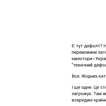
Є тут дефолт? Н
перемовини затя
інвестори і Укр
"технічний дефо
Все. Жодних кат
І ще одне. Це с
загрожує. Там я
всередині країни