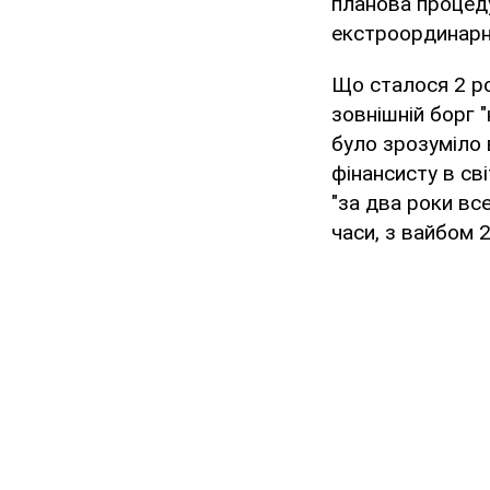
планова процедур
екстроординарн
Що сталося 2 ро
зовнішній борг "
було зрозуміло 
фінансисту в св
"за два роки все
часи, з вайбом 