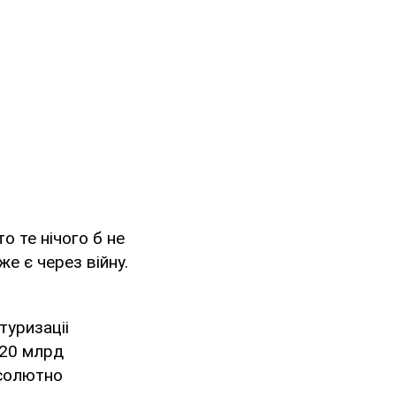
о те нічого б не
же є через війну.
туризаціі
 20 млрд
бсолютно