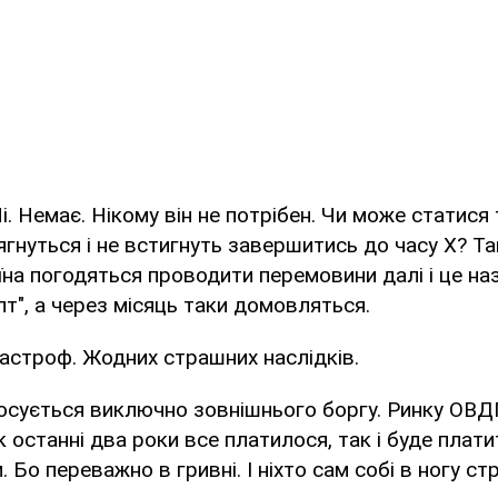
і. Немає. Нікому він не потрібен. Чи може статися
гнуться і не встигнуть завершитись до часу Х? Так
аїна погодяться проводити перемовини далі і це на
лт", а через місяць таки домовляться.
астроф. Жодних страшних наслідків.
тосується виключно зовнішнього боргу. Ринку ОВДП
к останні два роки все платилося, так і буде плати
. Бо переважно в гривні. І ніхто сам собі в ногу стр