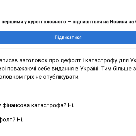
 першими у курсі головного — підпишіться на Новини на
Підписатися
аписав заголовок про дефолт і катастрофу для Ук
сі поважаючі себе видання в Україні. Тим більше 
оловком гріх не опублікувати.
у фінансова катастрофа? Ні.
фолт? Ні.