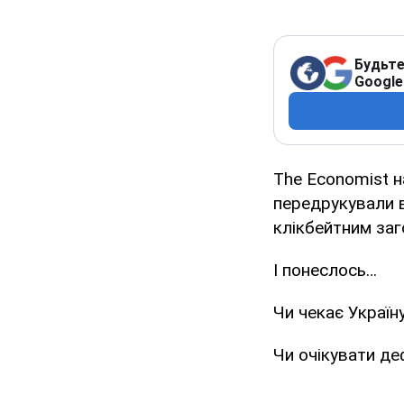
Будьте
Google
The Economist н
передрукували в
клікбейтним заг
І понеслось…
Чи чекає Україн
Чи очікувати де