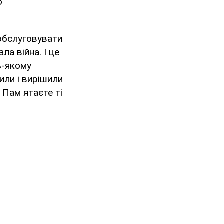
о
 обслуговувати
ла війна. І це
ь-якому
или і вирішили
 Пам ятаєте ті