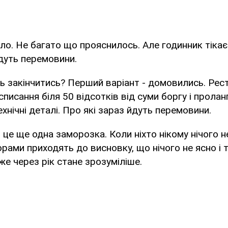
о. Не багато що прояснилось. Але годинник тікає.
йдуть перемовини.
 закінчитись? Перший варіант - домовились. Рест
списання біля 50 відсотків від суми боргу і пролан
 технічні деталі. Про які зараз йдуть перемовини.
 це ще одна заморозка. Коли ніхто нікому нічого н
орами приходять до висновку, що нічого не ясно і 
же через рік стане зрозуміліше.