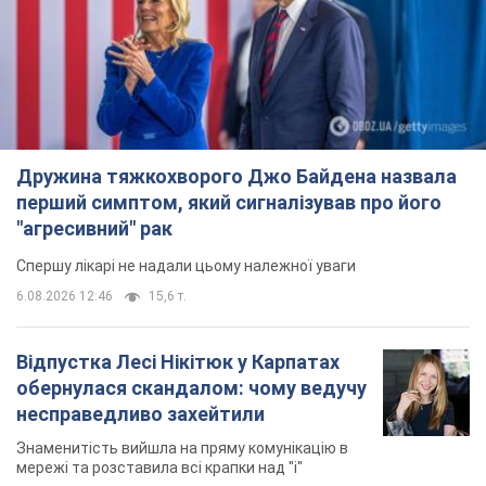
Дружина тяжкохворого Джо Байдена назвала
перший симптом, який сигналізував про його
"агресивний" рак
Спершу лікарі не надали цьому належної уваги
6.08.2026 12:46
15,6 т.
Відпустка Лесі Нікітюк у Карпатах
обернулася скандалом: чому ведучу
несправедливо захейтили
Знаменитість вийшла на пряму комунікацію в
мережі та розставила всі крапки над "і"