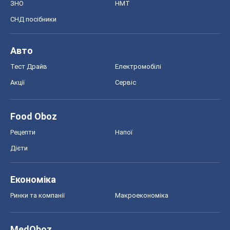
ЗНО
НМТ
СНД посібники
Авто
Тест Драйв
Електромобілі
Акції
Сервіс
Food Oboz
Рецепти
Напої
Дієти
Економіка
Ринки та компанії
Макроекономіка
MedOboz