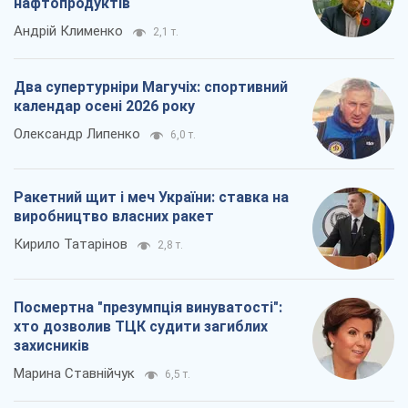
нафтопродуктів
Андрій Клименко
2,1 т.
Два супертурніри Магучіх: спортивний
календар осені 2026 року
Олександр Липенко
6,0 т.
Ракетний щит і меч України: ставка на
виробництво власних ракет
Кирило Татарінов
2,8 т.
Посмертна "презумпція винуватості":
хто дозволив ТЦК судити загиблих
захисників
Марина Ставнійчук
6,5 т.