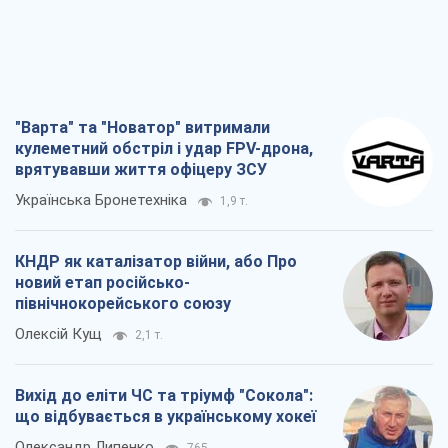
Українська Бронетехніка
1,9 т.
КНДР як каталізатор війни, або Про
новий етап російсько-
північнокорейського союзу
Олексій Кущ
2,1 т.
Вихід до еліти ЧС та тріумф "Сокола":
що відбувається в українському хокеї
Олександр Липенко
765
Що очікує українців у 2026–2028 роках?
Головні висновки з нових прогнозів від
НБУ
Василь Фурман
16,5 т.