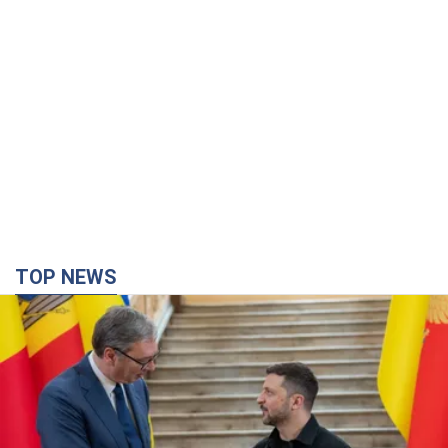
TOP NEWS
Зеленський вперше прибув до Сербії:
планується зустріч із Вучичем
Це перший візит глави держави до Бєлграда
2 часа назад
14,4 т.