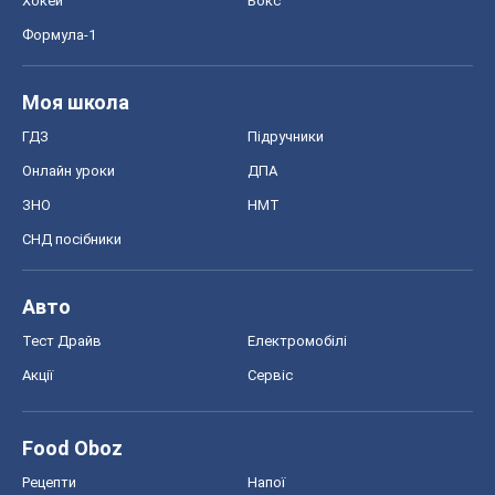
СНД посібники
Авто
Тест Драйв
Електромобілі
Акції
Сервіс
Food Oboz
Рецепти
Напої
Дієти
Економіка
Ринки та компанії
Макроекономіка
MedOboz