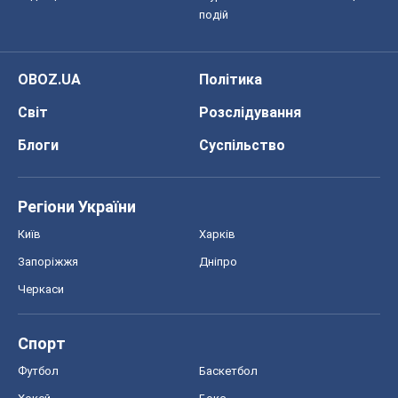
Регіони України
Київ
Харків
Запоріжжя
Дніпро
Черкаси
Спорт
Футбол
Баскетбол
Хокей
Бокс
Формула-1
Моя школа
ГДЗ
Підручники
Онлайн уроки
ДПА
ЗНО
НМТ