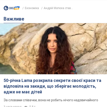
50-річна Lama розкрила секрети своєї краси та
відповіла на закиди, що зберігає молодість,
адже не має дітей
За словами співачки, вона не робить нічого надзвичайного
3 часа назад
5,8 т.
Скільки балістичних ракет
українська ППО перехопила в липні: у
Міноборони назвали цифру
Українська ППО працювала в умовах дефіциту
ракет-перехоплювачів
6 часов назад
7,1 т.