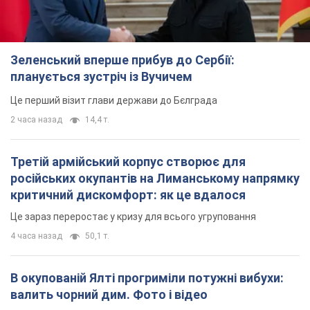
Третій армійський корпус створює для
російських окупантів на Лиманському напрямку
критичний дискомфорт: як це вдалося
Це зараз переростає у кризу для всього угруповання
4 часа назад
50,1 т.
В окупованій Ялті прогриміли потужні вибухи:
валить чорний дим. Фото і відео
Місто, ймовірно, опинилося під атакою дронів
7 часов назад
8,4 т.