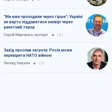
Захід проспав загрозу: Росія може
перевірити НАТО війною
Леонід Невзлін
1,3 т.
"Варта" та "Новатор" витримали
кулеметний обстріл і удар FPV-дрона,
врятувавши життя офіцеру ЗСУ