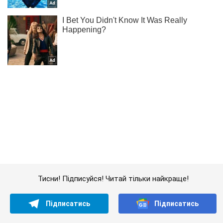
Тисни! Підписуйся! Читай тільки найкраще!
Підписатись
Підписатись
Економіка
Андрій Матюха став...
Важливе