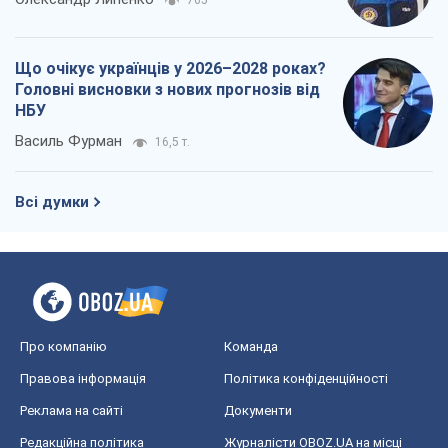
Всі думки
Про компанію
Команда
Правова інформація
Політика конфіденційності
Реклама на сайті
Документи
Редакційна політика
Журналісти OBOZ.UA на місці
подій
OBOZ.UA
Політика
Світ
Розслідування
Блоги
Суспільство