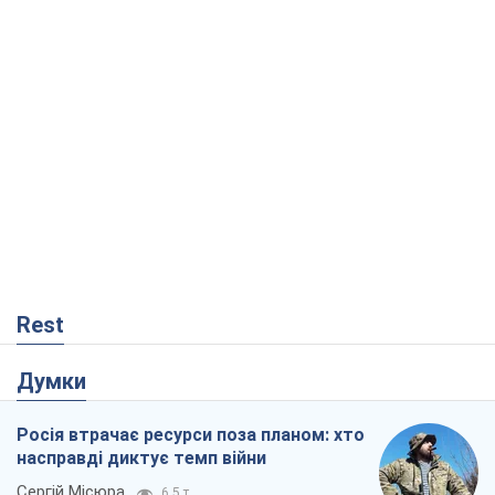
Rest
Думки
Росія втрачає ресурси поза планом: хто
насправді диктує темп війни
Сергій Місюра
6,5 т.
"Ми вже проходили через гірше": Україні
не варто піддаватися зневірі через
ракетний терор
Сергій Марченко, експерт
7,0 т.