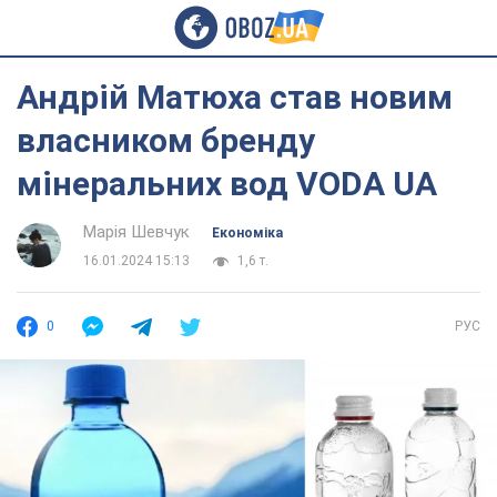
Андрій Матюха став новим
власником бренду
мінеральних вод VODA UA
Марія Шевчук
Економіка
16.01.2024 15:13
1,6 т.
0
РУС