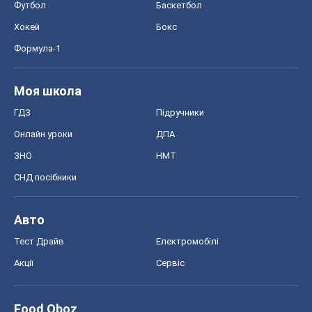
ЗНО
НМТ
СНД посібники
Авто
Тест Драйв
Електромобілі
Акції
Сервіс
Food Oboz
Рецепти
Напої
Дієти
Економіка
Ринки та компанії
Макроекономіка