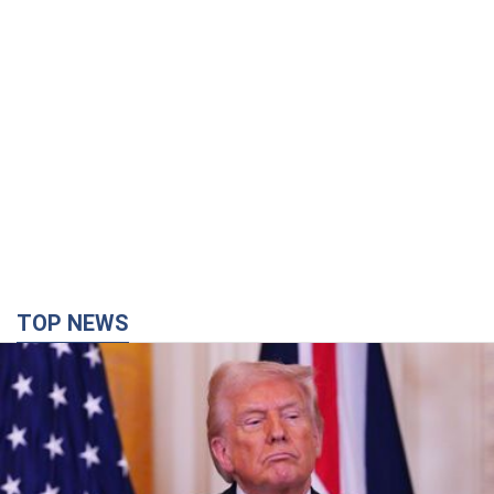
TOP NEWS
Кінець епохи "фактора Трампа": хто насправді
забезпечить Україні захист від російської
балістики. Інтерв’ю з Безсмертним
Володимир Зеленський зустрівся з українським дипломата