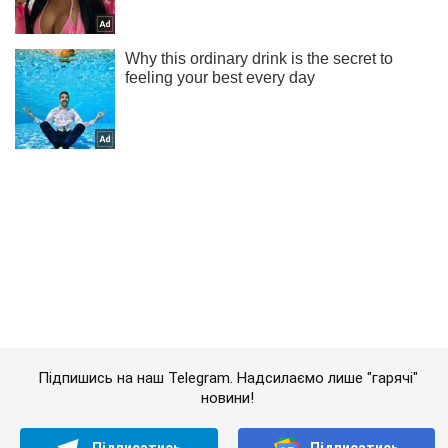
Підпишись на наш Telegram. Надсилаємо лише "гарячі"
новини!
Підписатись
Підписатись
Економіка
Mакроекономіка
З інфляцією в...
Важливе