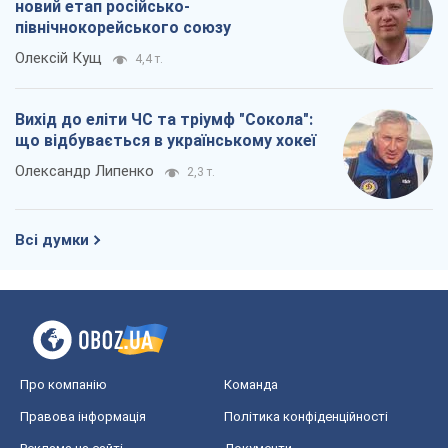
Всі думки
Про компанію
Команда
Правова інформація
Політика конфіденційності
Реклама на сайті
Документи
Редакційна політика
Журналісти OBOZ.UA на місці
подій
OBOZ.UA
Політика
Світ
Розслідування