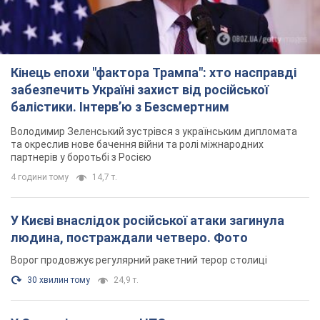
та окреслив нове бачення війни та ролі міжнародних
партнерів у боротьбі з Росією
4 години тому
14,7 т.
У Києві внаслідок російської атаки загинула
людина, постраждали четверо. Фото
Ворог продовжує регулярний ракетний терор столиці
30 хвилин тому
24,9 т.
У Сизрані атаковано НПЗ, спалахнула пожежа:
піднявся стовп чорного диму. Відео
Самарську область всю ніч атакували БПЛА
4 години тому
2,8 т.