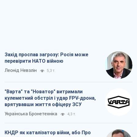
перевірити НАТО війною
Леонід Невзлін
5,3 т.
"Варта" та "Новатор" витримали
кулеметний обстріл і удар FPV-дрона,
врятувавши життя офіцеру ЗСУ
Українська Бронетехніка
4,3 т.
КНДР як каталізатор війни, або Про
новий етап російсько-
північнокорейського союзу
Олексій Кущ
4,4 т.
Вихід до еліти ЧС та тріумф "Сокола":
що відбувається в українському хокеї
Олександр Липенко
2,3 т.