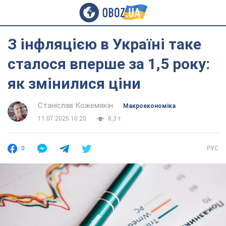
З інфляцією в Україні таке
сталося вперше за 1,5 року:
як змінилися ціни
Станіслав Кожемякін
Mакроекономіка
11.07.2025 10:20
8,3 т.
0
РУС