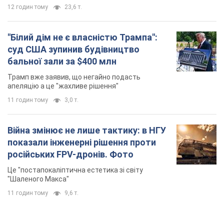
11 годин тому
3,0 т.
Війна змінює не лише тактику: в НГУ
показали інженерні рішення проти
російських FPV-дронів. Фото
Це "постапокаліптична естетика зі світу
"Шаленого Макса"
11 годин тому
9,6 т.