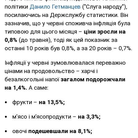
політики
Данило Гетманцев
("Слуга народу"),
посилаючись на Держслужбу статистики. Він
зазначив, що у червні споживча інфляція була
типовою для цього місяця –
ціни зросли на
0,8%
(до травня), тоді як цей показник за
останні 10 років був 0,8%, а за 20 років – 0,7%.
Інфляції у червні зумовлювалася переважно
цінами на продовольство – харчі і
безалкогольні напої
загалом подорожчали
на 1,4%.
А саме:
фрукти –
на 13,5%;
м'ясо і м’ясопродукти –
на 3,3%;
овочі
подешевшали на 8,1%;