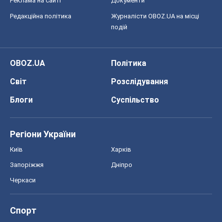
Блоги
Суспільство
Регіони України
Київ
Харків
Запоріжжя
Дніпро
Черкаси
Спорт
Футбол
Баскетбол
Хокей
Бокс
Формула-1
Моя школа
ГДЗ
Підручники
Онлайн уроки
ДПА