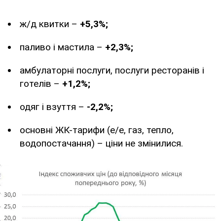
ж/д квитки –
+5,3%;
паливо і мастила –
+2,3%;
амбулаторні послуги, послуги ресторанів і
готелів –
+1,2%;
одяг і взуття –
-2,2%;
основні ЖК-тарифи (е/е, газ, тепло,
водопостачання) – ціни не змінилися.