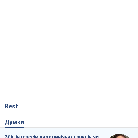
Rest
Думки
Збіг інтересів двох цинічних гравців чи
таємний план Трампа і Путіна?
Віктор Швець
2,1 т.
Мінськ готується до функціонування в
умовах масштабної воєнної кризи
Олександр Левченко
4,1 т.