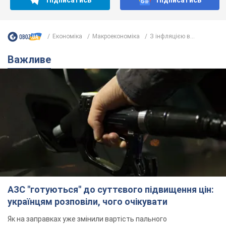
АЗС "готуються" до суттєвого підвищення цін:
українцям розповіли, чого очікувати
Як на заправках уже змінили вартість пального
12 годин тому
23,6 т.
"Білий дім не є власністю Трампа":
суд США зупинив будівництво
бальної зали за $400 млн
Трамп вже заявив, що негайно подасть
апеляцію а це "жахливе рішення"