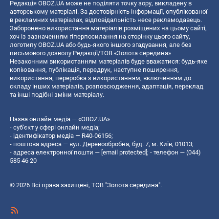
Редакція OBOZ.UA може не поділяти точку зору, викладену в
авторському матеріалі. За достовірність інформації, опублікованої
в рекламних матеріалах, відповідальність несе рекламодавець.
Заборонено використання матеріалів розміщених на цьому сайті,
хоч із зазначенням гіперпосилання на сторінку цього сайту,
логотипу OBOZ.UA або будь-якого іншого згадування, але без
письмового дозволу Редакції/ТОВ «Золота середина»
Незаконним використанням матеріалів буде вважатися: будь-яке
копiювання, публiкацiя, передрук, наступне поширення,
використання, переробка з використанням, включенням до
складу інших матеріалів, розповсюдження, адаптація, переклад
та інші подібні зміни матеріалу.
Назва онлайн медіа — «OBOZ.UA»
- суб'єкт у сфері онлайн медіа;
- ідентифікатор медіа — R40-06156;
- поштова адреса — вул. Деревообробна, буд. 7, м. Київ, 01013;
- адреса електронної пошти —
[email protected]
; - телефон — (044)
585 46 20
© 2026 Всі права захищені, ТОВ "Золота середина".