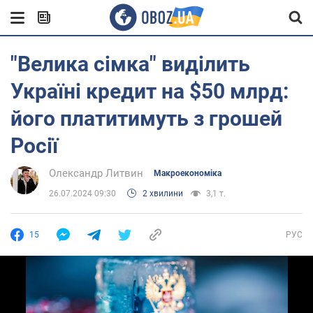
"Велика сімка" виділить
Україні кредит на $50 млрд:
його платитимуть з грошей
Росії
Олександр Литвин
Mакроекономіка
26.07.2024 09:30
2 хвилини
3,1 т.
15
РУС