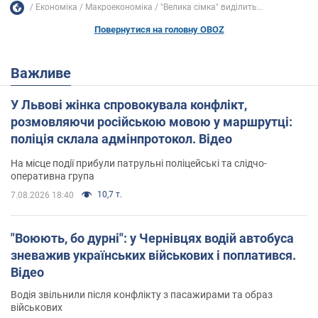
Економіка
Mакроекономіка
"Велика сімка" виділить...
Повернутися на головну OBOZ
Важливе
У Львові жінка спровокувала конфлікт,
розмовляючи російською мовою у маршрутці:
поліція склала адмінпротокол. Відео
На місце події прибули патрульні поліцейські та слідчо-
оперативна група
10,7 т.
7.08.2026 18:40
"Воюють, бо дурні": у Чернівцях водій автобуса
зневажив українських військових і поплатився.
Відео
Водія звільнили після конфлікту з пасажирами та образ
військових