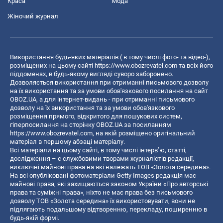
Краса
Мода
Жіночий журнал
Використання будь-яких матеріалів ( в тому числі фото- та відео-),
розміщених на цьому сайті
https://www.obozrevatel.com
та всіх його
піддоменах, в будь-якому вигляді суворо заборонено.
Дозволяється використання при отриманні письмового дозволу
на їх використання та за умови обов'язкового посилання на сайт
OBOZ.UA, а для інтернет-видань - при отриманні письмового
дозволу на їх використання та за умови обов'язкового
розміщення прямого, відкритого для пошукових систем,
гіперпосилання на сторінку OBOZ.UA за посиланням
https://www.obozrevatel.com
, на якій розміщено оригінальний
матеріал в першому абзаці матеріалу.
Всі матеріали на цьому сайті, в тому числі інтерв’ю, статті,
дослідження – є службовими творами журналістів редакції,
виключні майнові права на які належать ТОВ «Золота середина».
На всі опубліковані фотоматеріали Getty Images редакція має
майнові права, які захищаються законом України «Про авторські
права та суміжні права», ніхто не має права без письмового
дозволу ТОВ «Золота середина» їх використовувати, вони не
підлягають подальшому відтворенню, перекладу, поширенню в
будь-якій формі.