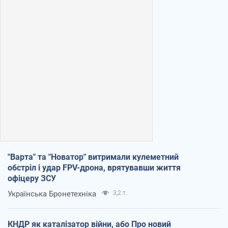
"Варта" та "Новатор" витримали кулеметний
обстріл і удар FPV-дрона, врятувавши життя
офіцеру ЗСУ
Українська Бронетехніка
3,2 т.
КНДР як каталізатор війни, або Про новий