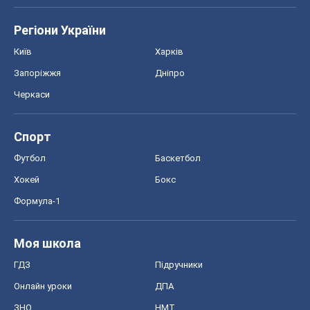
Регіони України
Київ
Харків
Запоріжжя
Дніпро
Черкаси
Спорт
Футбол
Баскетбол
Хокей
Бокс
Формула-1
Моя школа
ГДЗ
Підручники
Онлайн уроки
ДПА
ЗНО
НМТ