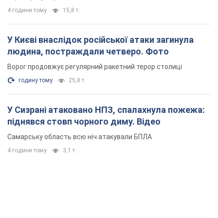
4 години тому
15,8 т.
У Києві внаслідок російської атаки загинула
людина, постраждали четверо. Фото
Ворог продовжує регулярний ракетний терор столиці
годину тому
25,8 т.
У Сизрані атаковано НПЗ, спалахнула пожежа:
піднявся стовп чорного диму. Відео
Самарську область всю ніч атакували БПЛА
4 години тому
3,1 т.