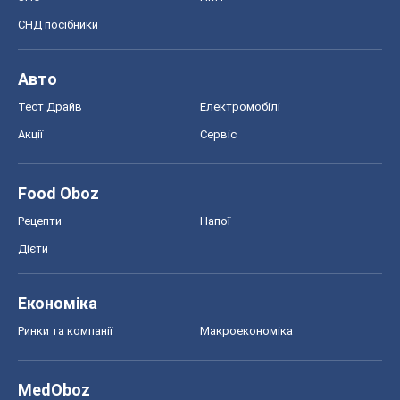
СНД посібники
Авто
Тест Драйв
Електромобілі
Акції
Сервіс
Food Oboz
Рецепти
Напої
Дієти
Економіка
Ринки та компанії
Макроекономіка
MedOboz