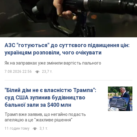
АЗС "готуються" до суттєвого підвищення цін:
українцям розповіли, чого очікувати
Як на заправках уже змінили вартість пального
7.08.2026 22:56
23,7 т.
"Білий дім не є власністю Трампа":
суд США зупинив будівництво
бальної зали за $400 млн
Трамп вже заявив, що негайно подасть
апеляцію а це "жахливе рішення"
11 годин тому
3,1 т.