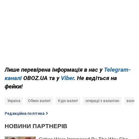
Лише перевірена інформація в нас у
Telegram-
каналі
OBOZ.UA та у
Viber
. Не ведіться на
фейки!
Україна
Обмін валют
Курс валют
операції з валютою
валютн
Редакційна політика