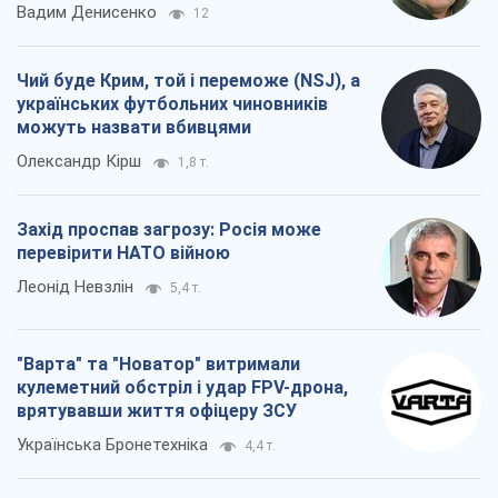
Вадим Денисенко
12
Чий буде Крим, той і переможе (NSJ), а
українських футбольних чиновників
можуть назвати вбивцями
Олександр Кірш
1,8 т.
Захід проспав загрозу: Росія може
перевірити НАТО війною
Леонід Невзлін
5,4 т.
"Варта" та "Новатор" витримали
кулеметний обстріл і удар FPV-дрона,
врятувавши життя офіцеру ЗСУ
Українська Бронетехніка
4,4 т.