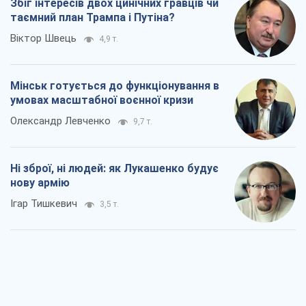
Коли закінчиться війна?
Юрій Хрістензен
2,6 т.
Україна вступила в надзвичайний
економічний стан. Чи є світло вкінці
тунелю?
Вадим Денисенко
2,2 т.
Чий буде Крим, той і переможе (NSJ), а
українських футбольних чиновників
можуть назвати вбивцями