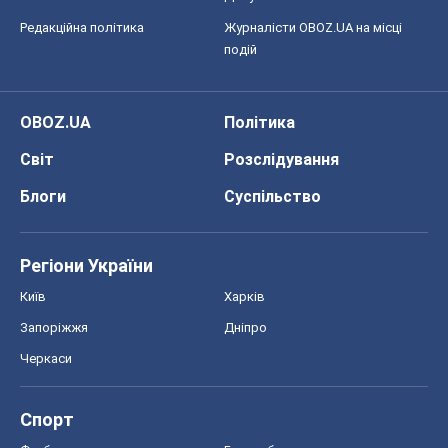
Формула-1
Моя школа
ГДЗ
Підручники
Онлайн уроки
ДПА
ЗНО
НМТ
СНД посібники
Авто
Тест Драйв
Електромобілі
Акції
Сервіс
Food Oboz
Рецепти
Напої
Дієти