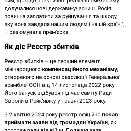
тим, щоб до практичної реалізації механізму
долучалися нові держави-учасниці. Росія
повинна заплатити за руйнування та шкоду,
яку вона завдала нашим людям і нашій країні",
– резюмувала прем’єрка.
Як діє Реєстр збитків
Реєстр збитків – це перший елемент
міжнародного
компенсаційного механізму,
створеного на основі резолюції Генеральної
асамблеї ООН від 14 листопада 2022 року.
Його запуск відбувся під час саміту Ради
Європи в Рейк’явіку у травні 2023 року.
З 2 квітня 2024 року реєстр офіційно
почав
приймати заяви від громадян України
, які
постраждали від війни. Подання заяв