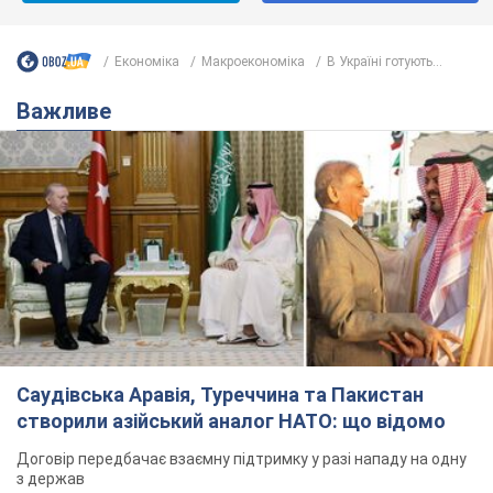
На Прикарпатті після аномальної
спеки пройшла потужна злива:
дороги перетворились на річки.
Відео
Негода накрила Івано-Франківщину та
курортний Буковель
5 часов назад
9,0 т.
Хорватія принизила збірну Росії зі
спортивної гімнастики, офіційно не
допустивши до чемпіонату Європи
основних спортсменів
Турнір відбудеться в Загребі з 13 по 23 серпня
5 часов назад
7,7 т.