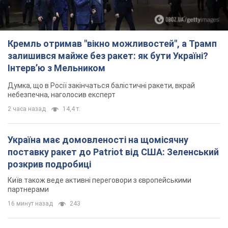
Служба охорони зафіксувала шість прольотів БПЛА
2 часа назад
2,4 т.