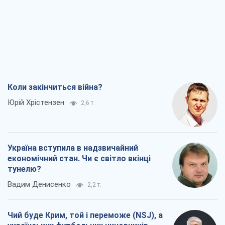
Олександр Кірш
3,2 т.
Захід проспав загрозу: Росія може
перевірити НАТО війною
Леонід Невзлін
6,3 т.
Всі думки
Про компанію
Команда
Правова інформація
Політика конфіденційності
Реклама на сайті
Документи
Редакційна політика
Журналісти OBOZ.UA на місці
подій