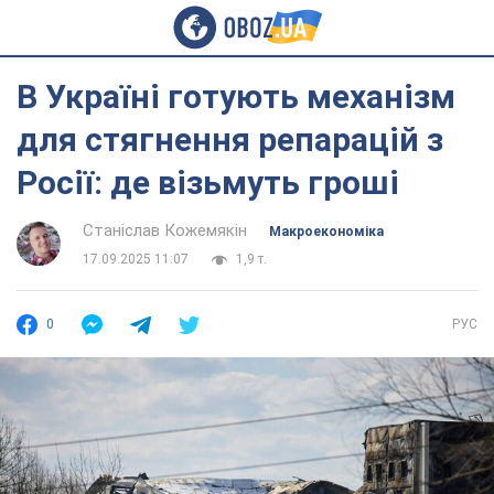
В Україні готують механізм
для стягнення репарацій з
Росії: де візьмуть гроші
Станіслав Кожемякін
Mакроекономіка
17.09.2025 11:07
1,9 т.
0
РУС