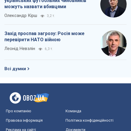
OBOZ.UA
Політика
Світ
Розслідування
Блоги
Суспільство
Регіони України
Київ
Харків
Запоріжжя
Дніпро
Черкаси
Спорт
Футбол
Баскетбол
Хокей
Бокс