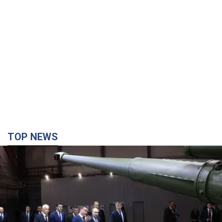
Кремль отримав "вікно можливостей", а Трамп
залишився майже без ракет: як бути Україні?
Інтерв’ю з Мельником
Думка, що в Росії закінчаться балістичні ракети, вкрай
небезпечна, наголосив експерт
2 часа назад
14,4 т.
Україна має домовленості на щомісячну
поставку ракет до Patriot від США: Зеленський
розкрив подробиці
Київ також веде активні переговори з європейськими
партнерами
16 минут назад
243
У Німеччині зафіксували дрони над базою, де
ремонтують системи Patriot – Tagesschau