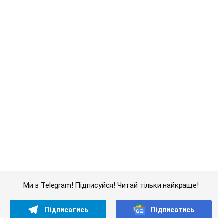
Економіка
Mакроекономіка
В Україні готують...
Важливе
Саудівська Аравія, Туреччина та Пакистан
створили азійський аналог НАТО: що відомо
Договір передбачає взаємну підтримку у разі нападу на одну
з держав
8.08.2026 00:22
4,6 т.