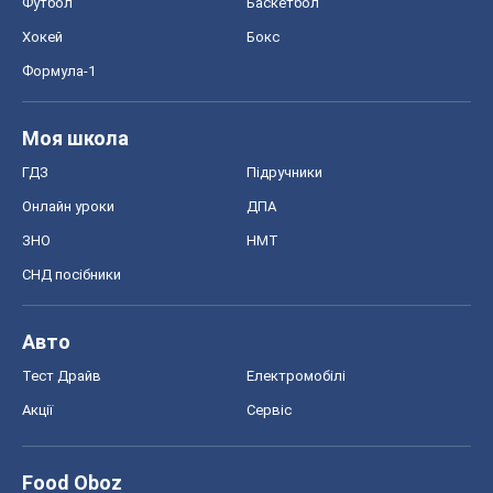
Економіка
Ринки та компанії
Макроекономіка
MedOboz
Новини медицини
MAMACLUB
Шоу
Афіша
Плітки
Краса
Мода
Жіночий журнал