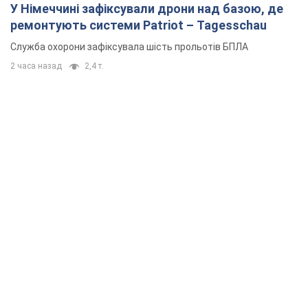
Rest
Думки
Збіг інтересів двох цинічних гравців чи
таємний план Трампа і Путіна?