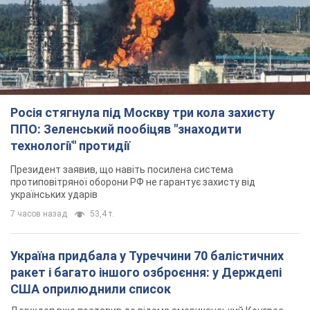
Росія стягнула під Москву три кола захисту
ППО: Зеленський пообіцяв "знаходити
технології" протидії
Президент заявив, що навіть посилена система
протиповітряної оборони РФ не гарантує захисту від
українських ударів
7 часов назад
53,4 т.
Україна придбала у Туреччини 70 балістичних
ракет і багато іншого озброєння: у Держдепі
США оприлюднили список