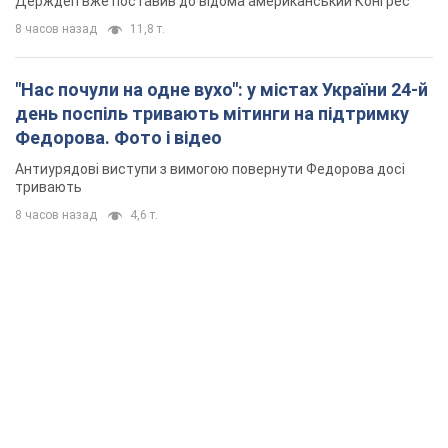
Держдеп вже поставив до відома американський Конгрес
8 часов назад
11,8 т.
"Нас почули на одне вухо": у містах України 24-й
день поспіль тривають мітинги на підтримку
Федорова. Фото і відео
Антиурядові виступи з вимогою повернути Федорова досі
тривають
8 часов назад
4,6 т.