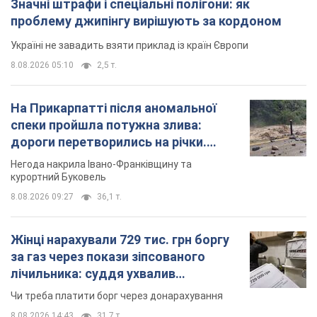
Значні штрафи і спеціальні полігони: як
проблему джипінгу вирішують за кордоном
Україні не завадить взяти приклад із країн Європи
8.08.2026 05:10
2,5 т.
На Прикарпатті після аномальної
спеки пройшла потужна злива:
дороги перетворились на річки.
Відео
Негода накрила Івано-Франківщину та
курортний Буковель
8.08.2026 09:27
36,1 т.
Жінці нарахували 729 тис. грн боргу
за газ через покази зіпсованого
лічильника: суддя ухвалив
неочікуване рішення
Чи треба платити борг через донарахування
8.08.2026 14:43
31,7 т.