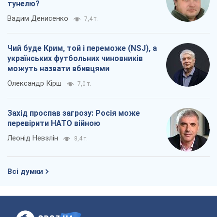
тунелю?
Вадим Денисенко
7,4 т.
Чий буде Крим, той і переможе (NSJ), а
українських футбольних чиновників
можуть назвати вбивцями
Олександр Кірш
7,0 т.
Захід проспав загрозу: Росія може
перевірити НАТО війною
Леонід Невзлін
8,4 т.
Всі думки