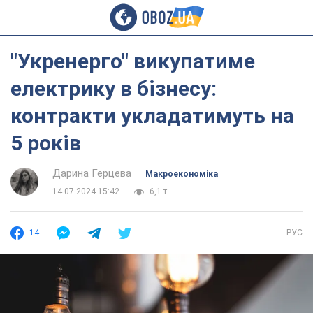
"Укренерго" викупатиме
електрику в бізнесу:
контракти укладатимуть на
5 років
Дарина Герцева
Mакроекономіка
14.07.2024 15:42
6,1 т.
14
РУС