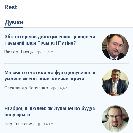
Rest
Думки
Збіг інтересів двох цинічних гравців чи
таємний план Трампа і Путіна?
Віктор Швець
11,5 т.
Мінськ готується до функціонування в
умовах масштабної воєнної кризи
Олександр Левченко
16,6 т.
Ні зброї, ні людей: як Лукашенко будує
нову армію
Ігар Тишкевич
14,1 т.