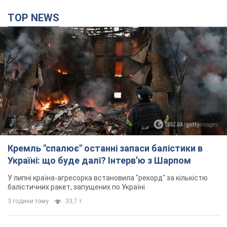
TOP NEWS
Кремль "спалює" останні запаси балістики в
Україні: що буде далі? Інтерв’ю з Шарпом
У липні країна-агресорка встановила "рекорд" за кількістю
балістичних ракет, запущених по Україні
3 години тому
33,7 т.