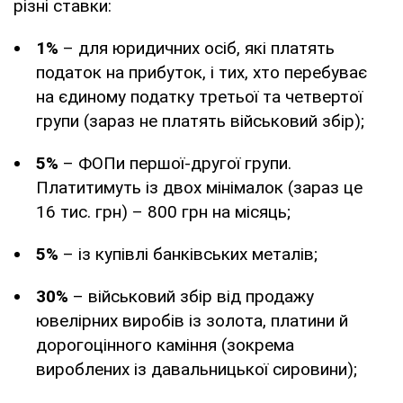
різні ставки:
1%
– для юридичних осіб, які платять
податок на прибуток, і тих, хто перебуває
на єдиному податку третьої та четвертої
групи (зараз не платять військовий збір);
5%
– ФОПи першої-другої групи.
Платитимуть із двох мінімалок (зараз це
16 тис. грн) – 800 грн на місяць;
5%
– із купівлі банківських металів;
30%
– військовий збір від продажу
ювелірних виробів із золота, платини й
дорогоцінного каміння (зокрема
вироблених із давальницької сировини);