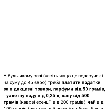
У будь-якому разі (навіть якщо це подарунок і
на суму до 45 євро) треба
платити податки
за підакцизні товари, парфуми від 50 грамів,
туалетну воду від 0,25 л, каву від 500
грамів
(кавові есенції, від 200 грамів),
чай
від
100 грамів (екстракти й есенції в обсязі більш