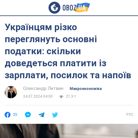
Українцям різко
переглянуть основні
податки: скільки
доведеться платити із
зарплати, посилок та напоїв
Олександр Литвин
Mакроекономіка
24.07.2024 04:00
21,9 т.
25
РУС