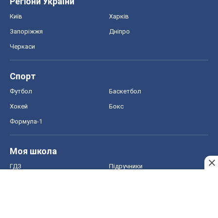
Регіони України
Київ
Харків
Запоріжжя
Дніпро
Черкаси
Спорт
Футбол
Баскетбол
Хокей
Бокс
Формула-1
Моя школа
ГДЗ
Підручники
Онлайн уроки
ДПА
ЗНО
НМТ
СНД посібники