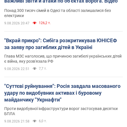
важливі звіти й атаки по об'єктах ворога. Відео
Понад 300 тисяч сімей в Одесі та області залишалися без
електрики
126,2 т.
9.08.2026 20:47
"Вкрай прикро": Сибіга розкритикував ЮНІСЕФ
за заяву про загиблих дітей в Україні
Глава МЗС наголосив, що причиною загибелі українських дітей
є війна, яку розв'язала РФ
7,7 т.
9.08.2026 22:51
"Суттєві руйнування": Росія завдала масованого
удару по видобувних активах і буровому
майданчику "Укрнафти"
Проти видобувної інфраструктури ворог застосував десятки
БПЛА
6,0 т.
9.08.2026 21:58