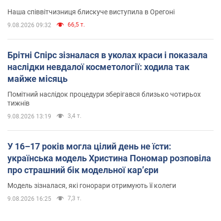
Наша співвітчизниця блискуче виступила в Орегоні
66,5 т.
9.08.2026 09:32
Брітні Спірс зізналася в уколах краси і показала
наслідки невдалої косметології: ходила так
майже місяць
Помітний наслідок процедури зберігався близько чотирьох
тижнів
3,4 т.
9.08.2026 13:19
У 16–17 років могла цілий день не їсти:
українська модель Христина Пономар розповіла
про страшний бік модельної кар’єри
Модель зізналася, які гонорари отримують її колеги
7,3 т.
9.08.2026 16:25