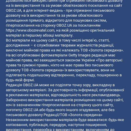
Дозволяється використання при отриманні письмового дозволу
на їх використання та за умови обов'язкового посилання на сайт
OBOZ.UA, а для інтернет-видань - при отриманні письмового
дозволу на їх використання та за умови обов'язкового
розміщення прямого, відкритого для пошукових систем,
гіперпосилання на сторінку OBOZ.UA за посиланням
https://www.obozrevatel.com
, на якій розміщено оригінальний
матеріал в першому абзаці матеріалу.
Всі матеріали на цьому сайті, в тому числі інтерв’ю, статті,
дослідження – є службовими творами журналістів редакції,
виключні майнові права на які належать ТОВ «Золота середина».
На всі опубліковані фотоматеріали Getty Images редакція має
майнові права, які захищаються законом України «Про авторські
права та суміжні права», ніхто не має права без письмового
дозволу ТОВ «Золота середина» їх використовувати, вони не
підлягають подальшому відтворенню, перекладу, поширенню в
будь-якій формі.
Редакція OBOZ.UA може не поділяти точку зору, викладену в
авторському матеріалі. За достовірність інформації, опублікованої
в рекламних матеріалах, відповідальність несе рекламодавець.
Заборонено використання матеріалів розміщених на цьому сайті,
хоч із зазначенням гіперпосилання на сторінку цього сайту,
логотипу OBOZ.UA або будь-якого іншого згадування, але без
письмового дозволу Редакції/ТОВ «Золота середина»
Незаконним використанням матеріалів буде вважатися: будь-яке
копiювання, публiкацiя, передрук, наступне поширення,
використання, переробка з використанням, включенням до