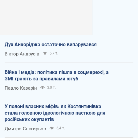
Дух Анкоріджа остаточно випарувався
Віктор Андрусів
5,7 т.
Війна і медіа: політика пішла в соцмережі, а
ЗМІ грають за правилами ютуб
Павло Казарін
3,0 т.
У полоні власних міфів: як Костянтинівка
стала головною ідеологічною пасткою для
російських окупантів
Дмитро Снєгирьов
6,4 т.