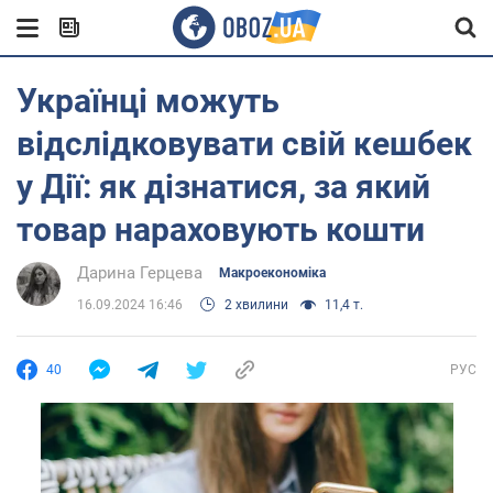
Українці можуть
відслідковувати свій кешбек
у Дії: як дізнатися, за який
товар нараховують кошти
Дарина Герцева
Mакроекономіка
16.09.2024 16:46
2 хвилини
11,4 т.
40
РУС