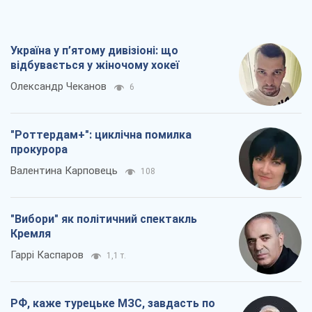
Україна у п’ятому дивізіоні: що
відбувається у жіночому хокеї
Олександр Чеканов
6
"Роттердам+": циклічна помилка
прокурора
Валентина Карповець
108
"Вибори" як політичний спектакль
Кремля
Гаррі Каспаров
1,1 т.
РФ, каже турецьке МЗС, завдасть по