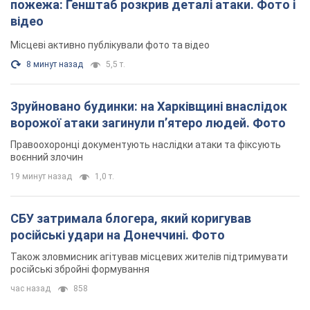
пожежа: Генштаб розкрив деталі атаки. Фото і
відео
Місцеві активно публікували фото та відео
8 минут назад
5,5 т.
Зруйновано будинки: на Харківщині внаслідок
ворожої атаки загинули п’ятеро людей. Фото
Правоохоронці документують наслідки атаки та фіксують
воєнний злочин
19 минут назад
1,0 т.
СБУ затримала блогера, який коригував
російські удари на Донеччині. Фото
Також зловмисник агітував місцевих жителів підтримувати
російські збройні формування
час назад
858