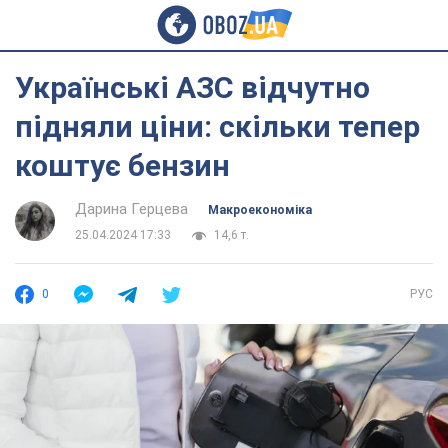
Українські АЗС відчутно
підняли ціни: скільки тепер
коштує бензин
Дарина Герцева
Mакроекономіка
25.04.2024 17:33
14,6 т.
0
РУС