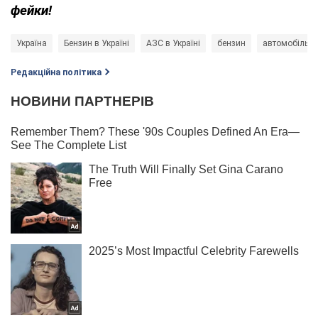
фейки!
Україна
Бензин в Україні
АЗС в Україні
бензин
автомобільне
Редакційна політика