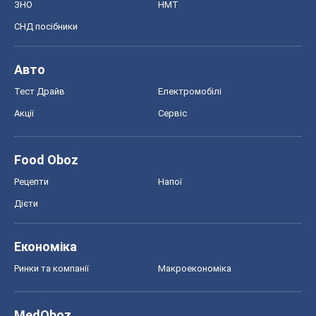
ЗНО
НМТ
СНД посібники
Авто
Тест Драйв
Електромобілі
Акції
Сервіс
Food Oboz
Рецепти
Напої
Дієти
Економіка
Ринки та компанії
Макроекономіка
MedOboz