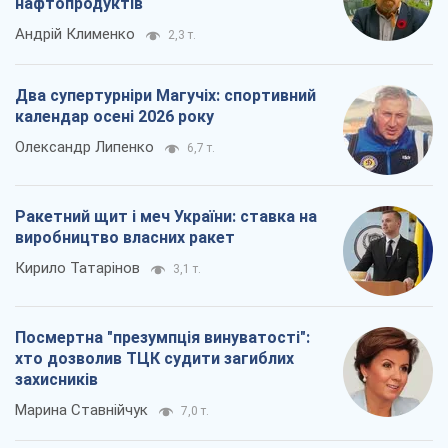
нафтопродуктів
Андрій Клименко
2,3 т.
Два супертурніри Магучіх: спортивний
календар осені 2026 року
Олександр Липенко
6,7 т.
Ракетний щит і меч України: ставка на
виробництво власних ракет
Кирило Татарінов
3,1 т.
Посмертна "презумпція винуватості":
хто дозволив ТЦК судити загиблих
захисників
Марина Ставнійчук
7,0 т.