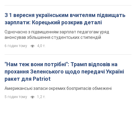
З 1 вересня українським вчителям підвищать
зарплати: Корецький розкрив деталі
Одночасно з підвищенням зарплат педагогам уряд
анонсував збільшення студентських стипендій
6 годин тому
4,0 т.
"Нам теж вони потрібні": Трамп відповів на
прохання Зеленського щодо передачі Україні
ракет для Patriot
Американські запаси окремих боєприпасів обмежені
5 годин тому
1,2 т.