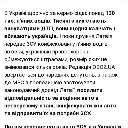
В Україні щорічно за кермо сідає понад
130
тис. п'яних водіїв. Тисячі з них стають
винуватцями ДТП, вони щодня калічать і
вбивають українців.
І поки дружня Латвія
передає ЗСУ конфісковані у п'яних водіїв
автівки, українські правоохоронці
обмежуються штрафами, розмір яких не
змінювався кілька років. Редакція OBOZ.UA
звертається до народних депутатів, а також
до МВС з пропозицією застосувати
законодавчий досвід Латвії,
посилити
відповідальність за водіння авто в
нетверезому стані, конфіскувати їхні авто
та відправити їх на потреби ЗСУ.
Латвія передає сотні авто ЗСУ, а в Україні їх