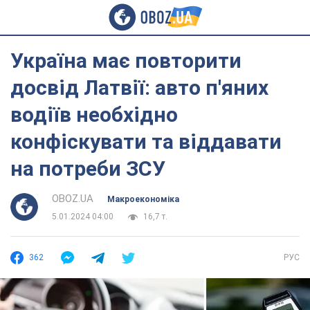
Україна має повторити
досвід Латвії: авто п'яних
водіїв необхідно
конфіскувати та віддавати
на потреби ЗСУ
OBOZ.UA
Mакроекономіка
5.01.2024 04:00
16,7 т.
362
РУС