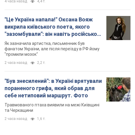
4 часа назад
4,4 т.
"Це Україна напала!" Оксана Вояж
викрила київського поета, якого
"зазомбували": він навіть російської
не знав, а тепер хоче геноциду
Як зазначила артистка, письменник був
українців
фанатом України, але після переїзду в РФ йому
"промили мозок"
2 часа назад
2,2 т.
"Був знесилений": в Україні врятували
пораненого грифа, який обрав для
себе нетиповий маршрут. Фото
Травмованого птаха виявили на межі Київщині
та Черкащини
2 часа назад
1,6 т.