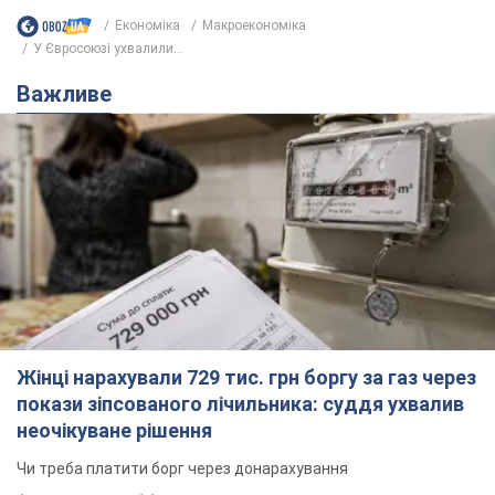
Економіка
Mакроекономіка
У Євросоюзі ухвалили...
Важливе
Жінці нарахували 729 тис. грн боргу за газ через
покази зіпсованого лічильника: суддя ухвалив
неочікуване рішення
Чи треба платити борг через донарахування