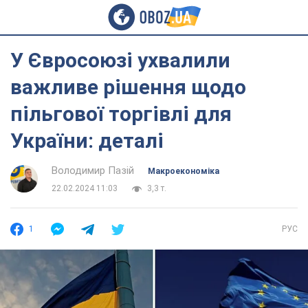
У Євросоюзі ухвалили
важливе рішення щодо
пільгової торгівлі для
України: деталі
Володимир Пазій
Mакроекономіка
22.02.2024 11:03
3,3 т.
1
РУС