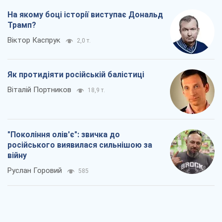
На якому боці історії виступає Дональд
Трамп?
Віктор Каспрук
2,0 т.
Як протидіяти російській балістиці
Віталій Портников
18,9 т.
"Покоління олів'є": звичка до
російського виявилася сильнішою за
війну
Руслан Горовий
585