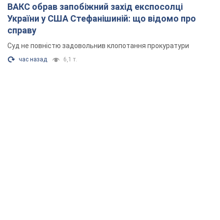
ВАКС обрав запобіжний захід експосолці
України у США Стефанішиній: що відомо про
справу
Суд не повністю задовольнив клопотання прокуратури
час назад
6,1 т.