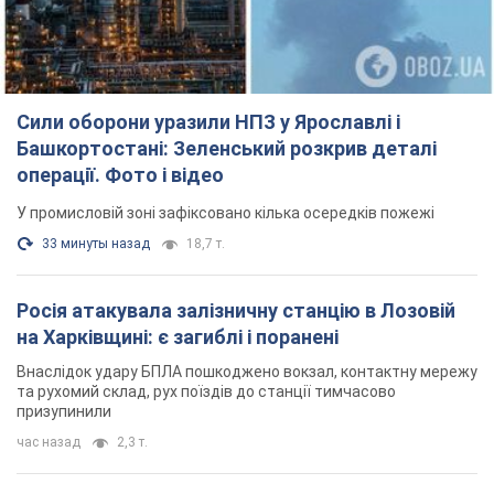
Сили оборони уразили НПЗ у Ярославлі і
Башкортостані: Зеленський розкрив деталі
операції. Фото і відео
У промисловій зоні зафіксовано кілька осередків пожежі
33 минуты назад
18,7 т.
Росія атакувала залізничну станцію в Лозовій
на Харківщині: є загиблі і поранені
Внаслідок удару БПЛА пошкоджено вокзал, контактну мережу
та рухомий склад, рух поїздів до станції тимчасово
призупинили
час назад
2,3 т.