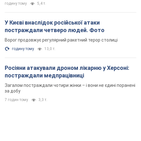
годину тому
5,4 т.
У Києві внаслідок російської атаки
постраждали четверо людей. Фото
Ворог продовжує регулярний ракетний терор столиці
годину тому
13,0 т.
Росіяни атакували дроном лікарню у Херсоні:
постраждали медпрацівниці
Загалом постраждали чотири жінки – і вони не єдині поранені
за добу
7 годин тому
3,3 т.