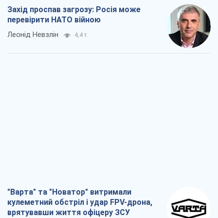
Захід проспав загрозу: Росія може
перевірити НАТО війною
Леонід Невзлін
4,4 т.
"Варта" та "Новатор" витримали
кулеметний обстріл і удар FPV-дрона,
врятувавши життя офіцеру ЗСУ