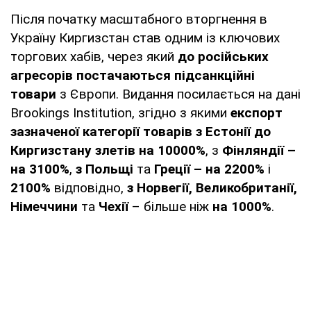
Після початку масштабного вторгнення в
Україну Киргизстан став одним із ключових
торгових хабів, через який
до російських
агресорів постачаються підсанкційні
товари
з Європи. Видання посилається на дані
Brookings Institution, згідно з якими
експорт
зазначеної категорії товарів з Естонії до
Киргизстану злетів на 10000%
, з
Фінляндії –
на 3100%
,
з Польщі
та
Греції – на 2200%
і
2100%
відповідно,
з Норвегії, Великобританії,
Німеччини
та
Чехії
– більше ніж
на 1000%
.