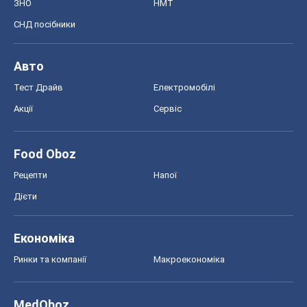
ЗНО
НМТ
СНД посібники
Авто
Тест Драйв
Електромобілі
Акції
Сервіс
Food Oboz
Рецепти
Напої
Дієти
Економіка
Ринки та компанії
Макроекономіка
MedOboz