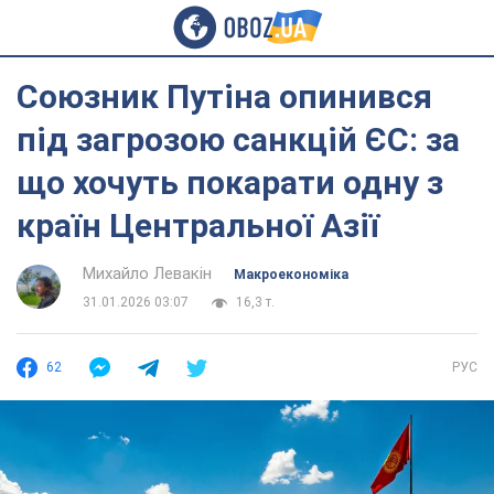
Союзник Путіна опинився
під загрозою санкцій ЄС: за
що хочуть покарати одну з
країн Центральної Азії
Михайло Левакін
Mакроекономіка
31.01.2026 03:07
16,3 т.
62
РУС