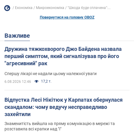
Економіка
Mакроекономіка
"Шкода буде сплачена":...
Повернутися на головну OBOZ
Важливе
Дружина тяжкохворого Джо Байдена назвала
перший симптом, який сигналізував про його
"агресивний" рак
Спершу лікарі не надали цьому належної уваги
17,2 т.
6.08.2026 12:46
Відпустка Лесі Нікітюк у Карпатах обернулася
скандалом: чому ведучу несправедливо
захейтили
Знаменитість вийшла на пряму комунікацію в мережі та
розставила всі крапки над "і"