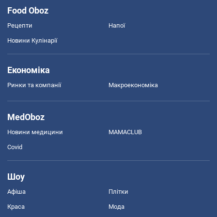
Food Oboz
Рецепти
Напої
Новини Кулінарії
Економіка
Ринки та компанії
Макроекономіка
MedOboz
Новини медицини
MAMACLUB
Covid
Шоу
Афіша
Плітки
Краса
Мода