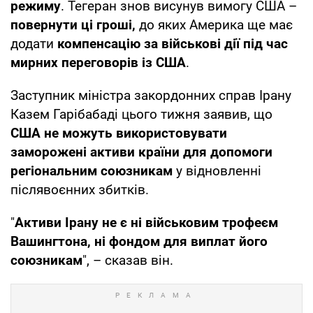
режиму
. Тегеран знов висунув вимогу США –
повернути ці гроші,
до яких Америка ще має
додати
компенсацію за військові дії під час
мирних переговорів із США
.
Заступник міністра закордонних справ Ірану
Казем Гарібабаді цього тижня заявив, що
США не можуть використовувати
заморожені активи країни для допомоги
регіональним союзникам
у відновленні
післявоєнних збитків.
"
Активи Ірану не є ні військовим трофеєм
Вашингтона, ні фондом для виплат його
союзникам
", – сказав він.