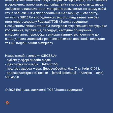
авторському матеріалі. За достовірність інформації, опублікованої
в рекламних матеріалах, відповідальність несе рекламодавець.
Заборонено використання матеріалів розміщених на цьому сайті,
хоч із зазначенням гіперпосилання на сторінку цього сайту,
логотипу OBOZ.UA або будь-якого іншого згадування, але без
письмового дозволу Редакції/ТОВ «Золота середина»
Незаконним використанням матеріалів буде вважатися: будь-яке
копiювання, публiкацiя, передрук, наступне поширення,
використання, переробка з використанням, включенням до
складу інших матеріалів, розповсюдження, адаптація, переклад
та інші подібні зміни матеріалу.
Назва онлайн медіа — «OBOZ.UA»
- суб'єкт у сфері онлайн медіа;
- ідентифікатор медіа — R40-06156;
- поштова адреса — вул. Деревообробна, буд. 7, м. Київ, 01013;
- адреса електронної пошти —
[email protected]
; - телефон — (044)
585 46 20
© 2026 Всі права захищені, ТОВ "Золота середина".