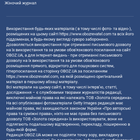
Жіночий журнал
Використання будь-яких матеріалів ( в тому числі фото- та відео-),
розміщених на цьому сайті
https://www.obozrevatel.com
та всіх його
піддоменах, в будь-якому вигляді суворо заборонено.
Дозволяється використання при отриманні письмового дозволу
на їх використання та за умови обов'язкового посилання на сайт
OBOZ.UA, а для інтернет-видань - при отриманні письмового
дозволу на їх використання та за умови обов'язкового
розміщення прямого, відкритого для пошукових систем,
гіперпосилання на сторінку OBOZ.UA за посиланням
https://www.obozrevatel.com
, на якій розміщено оригінальний
матеріал в першому абзаці матеріалу.
Всі матеріали на цьому сайті, в тому числі інтерв’ю, статті,
дослідження – є службовими творами журналістів редакції,
виключні майнові права на які належать ТОВ «Золота середина».
На всі опубліковані фотоматеріали Getty Images редакція має
майнові права, які захищаються законом України «Про авторські
права та суміжні права», ніхто не має права без письмового
дозволу ТОВ «Золота середина» їх використовувати, вони не
підлягають подальшому відтворенню, перекладу, поширенню в
будь-якій формі.
Редакція OBOZ.UA може не поділяти точку зору, викладену в