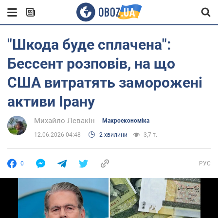
"Шкода буде сплачена":
Бессент розповів, на що
США витратять заморожені
активи Ірану
Михайло Левакін
Mакроекономіка
12.06.2026 04:48
2 хвилини
3,7 т.
0
РУС