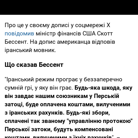
Про це у своєму дописі у соцмережі X
повідомив
міністр фінансів США Скотт
Бессент. На допис американца відповів
іранський мовник.
Що сказав Бессент
"Іранський режим програє у беззаперечно
сумній грі, у яку він грає.
Будь-яка шкода, яку
він завдає нашим союзникам у Перській
затоці, буде оплачена коштами, вилученими
з іранських рахунків. Будь-які збори,
сплачені так званому "управлінню протокою"
Перської затоки, будуть компенсовані
коштами, вилученими з їхніх рахунків
", –