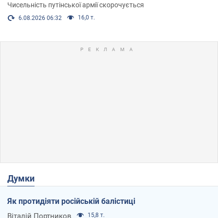
Чисельність путінської армії скорочується
16,0 т.
6.08.2026 06:32
Думки
Як протидіяти російській балістиці
Віталій Портников
15,8 т.