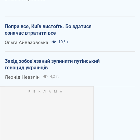
Попри все, Київ вистоїть. Бо здатися
означає втратити все
Ольга Айвазовська
10,6 т.
Захід зобов'язаний зупинити путінський
геноцид українців
Леонід Невзлін
4,2 т.