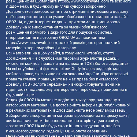
розміщених на цьому сайті
https://www.obozrevatel.com
та всіх його
піддоменах, в будь-якому вигляді суворо заборонено.
Дозволяється використання при отриманні письмового дозволу
на їх використання та за умови обов'язкового посилання на сайт
OBOZ.UA, а для інтернет-видань - при отриманні письмового
дозволу на їх використання та за умови обов'язкового
розміщення прямого, відкритого для пошукових систем,
гіперпосилання на сторінку OBOZ.UA за посиланням
https://www.obozrevatel.com
, на якій розміщено оригінальний
матеріал в першому абзаці матеріалу.
Всі матеріали на цьому сайті, в тому числі інтерв’ю, статті,
дослідження – є службовими творами журналістів редакції,
виключні майнові права на які належать ТОВ «Золота середина».
На всі опубліковані фотоматеріали Getty Images редакція має
майнові права, які захищаються законом України «Про авторські
права та суміжні права», ніхто не має права без письмового
дозволу ТОВ «Золота середина» їх використовувати, вони не
підлягають подальшому відтворенню, перекладу, поширенню в
будь-якій формі.
Редакція OBOZ.UA може не поділяти точку зору, викладену в
авторському матеріалі. За достовірність інформації, опублікованої
в рекламних матеріалах, відповідальність несе рекламодавець.
Заборонено використання матеріалів розміщених на цьому сайті,
хоч із зазначенням гіперпосилання на сторінку цього сайту,
логотипу OBOZ.UA або будь-якого іншого згадування, але без
письмового дозволу Редакції/ТОВ «Золота середина»
Незаконним використанням матеріалів буде вважатися: будь-яке