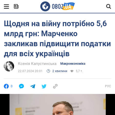
Щодня на війну потрібно 5,6
млрд грн: Марченко
закликав підвищити податки
для всіх українців
Ксенія Капустинська
Mакроекономіка
22.07.2024 20:01
2 хвилини
5,7 т.
0
РУС