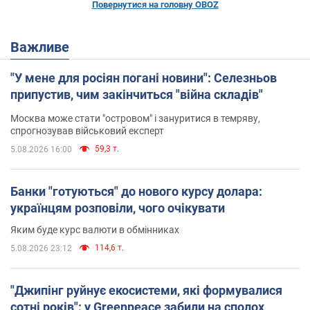
Повернутися на головну OBOZ
Важливе
"У мене для росіян погані новини": Селезньов
припустив, чим закінчиться "війна складів"
Москва може стати "островом" і зануритися в темряву,
спрогнозував військовий експерт
59,3 т.
5.08.2026 16:00
Банки "готуються" до нового курсу долара:
українцям розповіли, чого очікувати
Яким буде курс валюти в обмінниках
114,6 т.
5.08.2026 23:12
"Джипінг руйнує екосистеми, які формувалися
сотні років": у Greenpeace забили на сполох