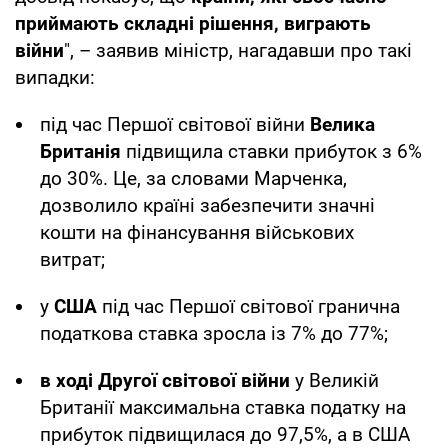
приймають складні рішення, виграють
війни
", – заявив міністр, нагадавши про такі
випадки:
під час Першої світової війни
Велика
Британія
підвищила ставки прибуток з 6%
до 30%. Це, за словами Марченка,
дозволило країні забезпечити значні
кошти на фінансування військових
витрат;
у
США
під час Першої світової гранична
податкова ставка зросла із 7% до 77%;
в ході Другої світової війни
у Великій
Британії максимальна ставка податку на
прибуток підвищилася до 97,5%, а в США