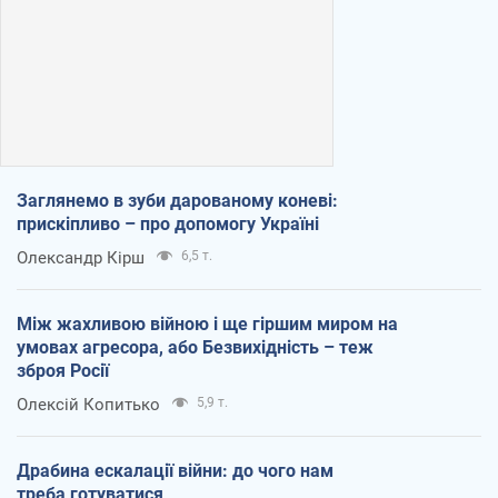
Заглянемо в зуби дарованому коневі:
прискіпливо – про допомогу Україні
Олександр Кірш
6,5 т.
Між жахливою війною і ще гіршим миром на
умовах агресора, або Безвихідність – теж
зброя Росії
Олексій Копитько
5,9 т.
Драбина ескалації війни: до чого нам
треба готуватися