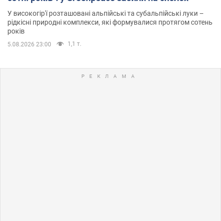
У високогір'ї розташовані альпійські та субальпійські луки –
рідкісні природні комплекси, які формувалися протягом сотень
років
1,1 т.
5.08.2026 23:00