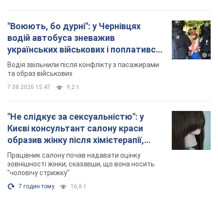
"Воюють, бо дурні": у Чернівцях
водій автобуса зневажив
українських військових і поплатився.
Відео
Водія звільнили після конфлікту з пасажирами
та образ військових
7.08.2026 15:47
9,2 т.
"Не слідкує за сексуальністю": у
Києві консультант салону краси
образив жінку після хімієтерапії,
розгорівся скандал. Фото
Працівник салону почав надавати оцінку
зовнішності жінки, сказавши, що вона носить
"чоловічу стрижку"
7 годин тому
16,6 т.