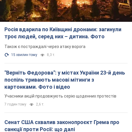
Росія вдарила по Київщині дронами: загинули
троє людей, серед них – дитина. Фото
Також є постраждалі через атаку ворога
15 хвилин тому
8,3 т.
"Верніть Федорова": у містах України 23-й день
поспіль тривають масові мітинги з
картонками. Фото і відео
Учасники акцій продовжують серію щоденних протестів
7 годин тому
2,6 т.
Сенат США схвалив законопроєкт Грема про
санкції проти Росії: що далі