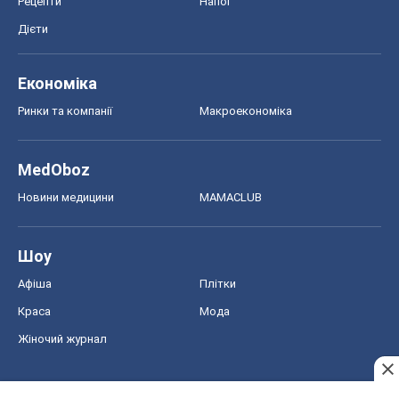
Рецепти
Напої
Дієти
Економіка
Ринки та компанії
Макроекономіка
MedOboz
Новини медицини
MAMACLUB
Шоу
Афіша
Плітки
Краса
Мода
Жіночий журнал