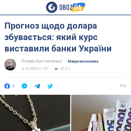
Прогноз щодо долара
збувається: який курс
виставили банки України
Роман Костюченко
Mакроекономіка
6.10.2023 11:07
27,5 т.
3
РУС