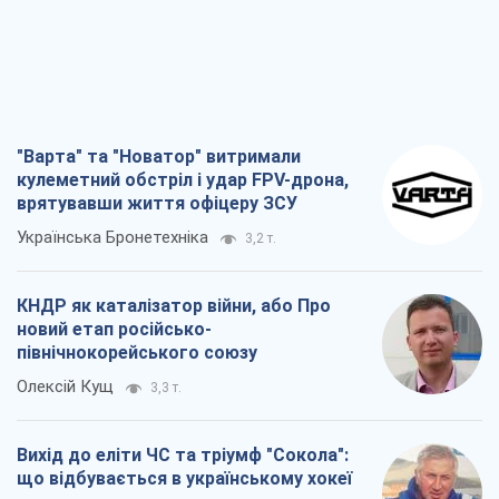
"Варта" та "Новатор" витримали
кулеметний обстріл і удар FPV-дрона,
врятувавши життя офіцеру ЗСУ
Українська Бронетехніка
3,2 т.
КНДР як каталізатор війни, або Про
новий етап російсько-
північнокорейського союзу
Олексій Кущ
3,3 т.
Вихід до еліти ЧС та тріумф "Сокола":
що відбувається в українському хокеї