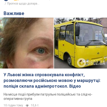
Прогноз щодо долара...
Важливе
У Львові жінка спровокувала конфлікт,
розмовляючи російською мовою у маршрутці:
поліція склала адмінпротокол. Відео
На місце події прибули патрульні поліцейські та слідчо-
оперативна група
10 годин тому
10,6 т.