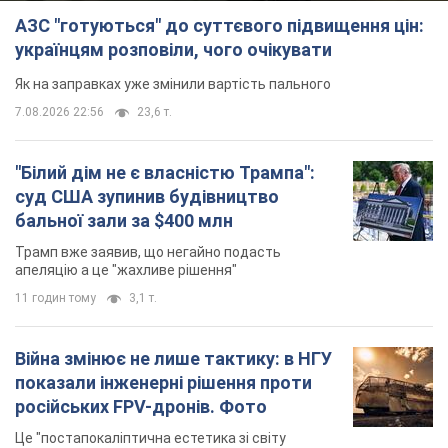
АЗС "готуються" до суттєвого підвищення цін:
українцям розповіли, чого очікувати
Як на заправках уже змінили вартість пального
7.08.2026 22:56
23,6 т.
"Білий дім не є власністю Трампа":
суд США зупинив будівництво
бальної зали за $400 млн
Трамп вже заявив, що негайно подасть
апеляцію а це "жахливе рішення"
11 годин тому
3,1 т.
Війна змінює не лише тактику: в НГУ
показали інженерні рішення проти
російських FPV-дронів. Фото
Це "постапокаліптична естетика зі світу