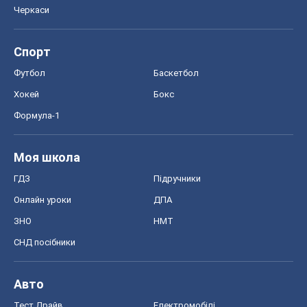
Черкаси
Спорт
Футбол
Баскетбол
Хокей
Бокс
Формула-1
Моя школа
ГДЗ
Підручники
Онлайн уроки
ДПА
ЗНО
НМТ
СНД посібники
Авто
Тест Драйв
Електромобілі