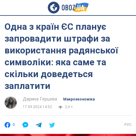
Одна з країн ЄС планує
запровадити штрафи за
використання радянської
символіки: яка саме та
скільки доведеться
заплатити
Дарина Герцева
Mакроекономіка
17.09.2024 14:52
2,6 т.
0
РУС