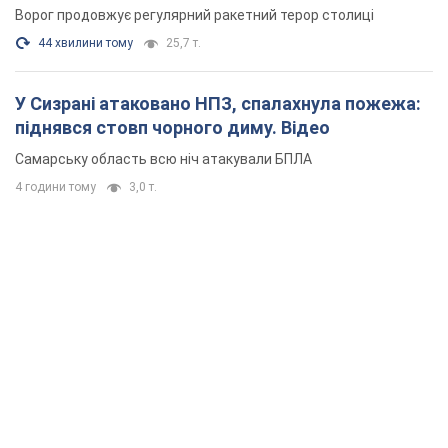
Ворог продовжує регулярний ракетний терор столиці
44 хвилини тому
25,7 т.
У Сизрані атаковано НПЗ, спалахнула пожежа:
піднявся стовп чорного диму. Відео
Самарську область всю ніч атакували БПЛА
4 години тому
3,0 т.