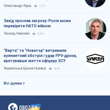
Олександр Кірш
1,7 т.
Захід проспав загрозу: Росія може
перевірити НАТО війною
Леонід Невзлін
5,4 т.
"Варта" та "Новатор" витримали
кулеметний обстріл і удар FPV-дрона,
врятувавши життя офіцеру ЗСУ
Українська Бронетехніка
4,4 т.
Всі думки