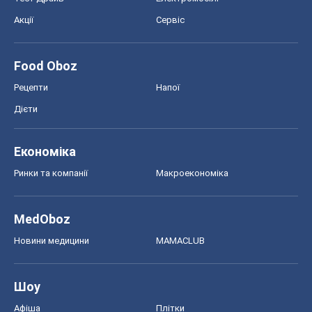
Акції
Сервіс
Food Oboz
Рецепти
Напої
Дієти
Економіка
Ринки та компанії
Макроекономіка
MedOboz
Новини медицини
MAMACLUB
Шоу
Афіша
Плітки