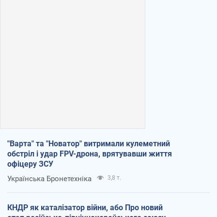
"Варта" та "Новатор" витримали кулеметний
обстріл і удар FPV-дрона, врятувавши життя
офіцеру ЗСУ
Українська Бронетехніка
3,8 т.
КНДР як каталізатор війни, або Про новий