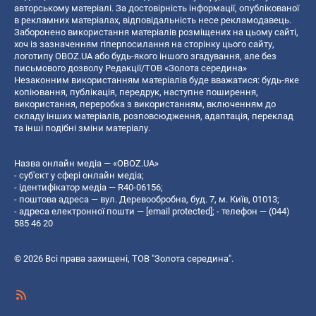
авторському матеріалі. За достовірність інформації, опублікованої
в рекламних матеріалах, відповідальність несе рекламодавець.
Заборонено використання матеріалів розміщених на цьому сайті,
хоч із зазначенням гіперпосилання на сторінку цього сайту,
логотипу OBOZ.UA або будь-якого іншого згадування, але без
письмового дозволу Редакції/ТОВ «Золота середина»
Незаконним використанням матеріалів буде вважатися: будь-яке
копiювання, публiкацiя, передрук, наступне поширення,
використання, переробка з використанням, включенням до
складу інших матеріалів, розповсюдження, адаптація, переклад
та інші подібні зміни матеріалу.
Назва онлайн медіа — «OBOZ.UA»
- суб'єкт у сфері онлайн медіа;
- ідентифікатор медіа — R40-06156;
- поштова адреса — вул. Деревообробна, буд. 7, м. Київ, 01013;
- адреса електронної пошти —
[email protected]
; - телефон — (044)
585 46 20
© 2026 Всі права захищені, ТОВ "Золота середина".