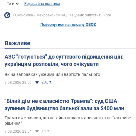
Теги
Редакційна політика
Економіка
Mакроекономіка
Нацбанк випустить нові...
Повернутися на головну OBOZ
Важливе
АЗС "готуються" до суттєвого підвищення цін:
українцям розповіли, чого очікувати
Як на заправках уже змінили вартість пального
23,0 т.
7.08.2026 22:56
"Білий дім не є власністю Трампа": суд США
зупинив будівництво бальної зали за $400 млн
Трамп вже заявив, що негайно подасть апеляцію а це "жахливе
рішення"
1,9 т.
7.08.2026 23:54