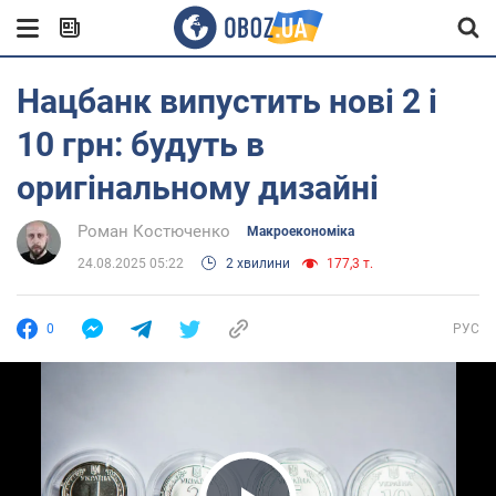
Нацбанк випустить нові 2 і
10 грн: будуть в
оригінальному дизайні
Роман Костюченко
Mакроекономіка
24.08.2025 05:22
2 хвилини
177,3 т.
0
РУС