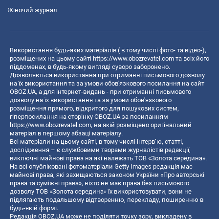
Жіночий журнал
Використання будь-яких матеріалів ( в тому числі фото- та відео-),
розміщених на цьому сайті
https://www.obozrevatel.com
та всіх його
піддоменах, в будь-якому вигляді суворо заборонено.
Дозволяється використання при отриманні письмового дозволу
на їх використання та за умови обов'язкового посилання на сайт
OBOZ.UA, а для інтернет-видань - при отриманні письмового
дозволу на їх використання та за умови обов'язкового
розміщення прямого, відкритого для пошукових систем,
гіперпосилання на сторінку OBOZ.UA за посиланням
https://www.obozrevatel.com
, на якій розміщено оригінальний
матеріал в першому абзаці матеріалу.
Всі матеріали на цьому сайті, в тому числі інтерв’ю, статті,
дослідження – є службовими творами журналістів редакції,
виключні майнові права на які належать ТОВ «Золота середина».
На всі опубліковані фотоматеріали Getty Images редакція має
майнові права, які захищаються законом України «Про авторські
права та суміжні права», ніхто не має права без письмового
дозволу ТОВ «Золота середина» їх використовувати, вони не
підлягають подальшому відтворенню, перекладу, поширенню в
будь-якій формі.
Редакція OBOZ.UA може не поділяти точку зору, викладену в