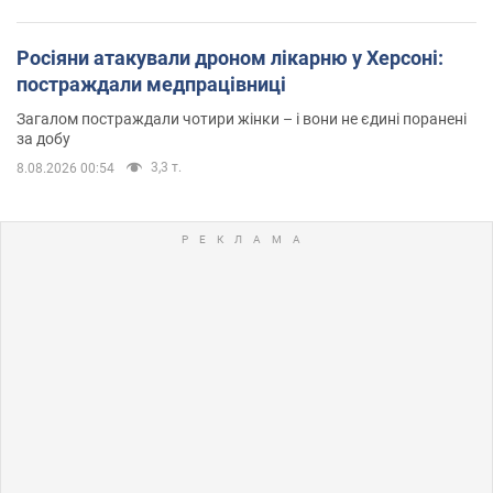
Росіяни атакували дроном лікарню у Херсоні:
постраждали медпрацівниці
Загалом постраждали чотири жінки – і вони не єдині поранені
за добу
3,3 т.
8.08.2026 00:54