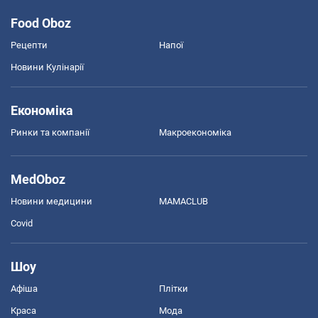
Food Oboz
Рецепти
Напої
Новини Кулінарії
Економіка
Ринки та компанії
Макроекономіка
MedOboz
Новини медицини
MAMACLUB
Covid
Шоу
Афіша
Плітки
Краса
Мода