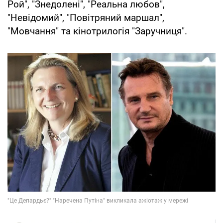
Рой", "Знедолені", "Реальна любов",
"Невідомий", "Повітряний маршал",
"Мовчання" та кінотрилогія "Заручниця".