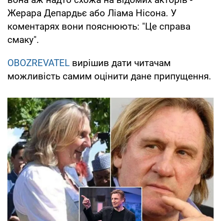
Жерара Депардьє або Ліама Нісона. У
коментарях вони пояснюють: "Це справа
смаку".
OBOZREVATEL
вирішив дати читачам
можливість самим оцінити дане припущення.