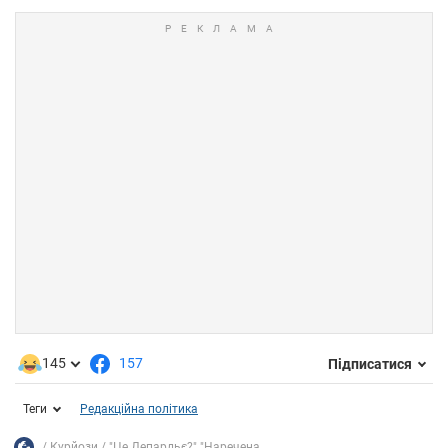
145
157
Підписатися
Теги
Редакційна політика
Курйози
"Це Депардьє?" "Наречена...