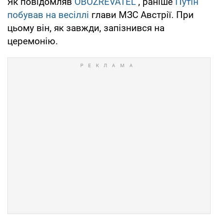
Як повідомляв
OBOZREVATEL
, раніше
Путін
побував на весіллі
глави МЗС Австрії. При
цьому він, як завжди, запізнився на
церемонію.