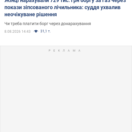
Жінці нарахували 729 тис. грн боргу за газ через
покази зіпсованого лічильника: суддя ухвалив
неочікуване рішення
Чи треба платити борг через донарахування
31,1 т.
8.08.2026 14:43