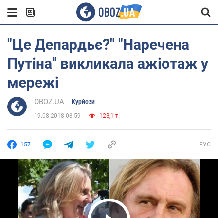
"Це Депардьє?" "Наречена
Путіна" викликала ажіотаж у
мережі
OBOZ.UA
Курйози
19.08.2018 08:59
123,1 т.
157
РУС