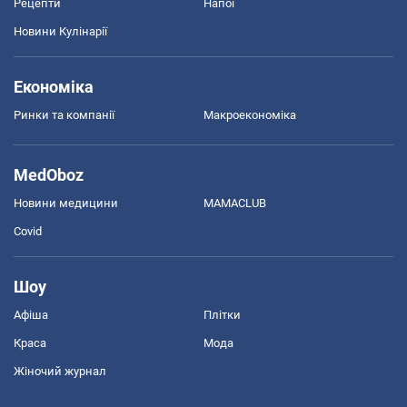
Рецепти
Напої
Новини Кулінарії
Економіка
Ринки та компанії
Макроекономіка
MedOboz
Новини медицини
MAMACLUB
Covid
Шоу
Афіша
Плітки
Краса
Мода
Жіночий журнал