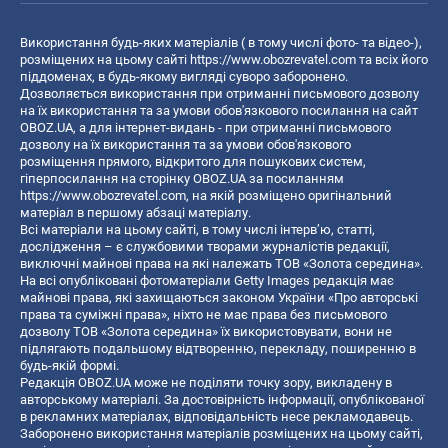
Використання будь-яких матеріалів ( в тому числі фото- та відео-),
розміщених на цьому сайті
https://www.obozrevatel.com
та всіх його
піддоменах, в будь-якому вигляді суворо заборонено.
Дозволяється використання при отриманні письмового дозволу
на їх використання та за умови обов'язкового посилання на сайт
OBOZ.UA, а для інтернет-видань - при отриманні письмового
дозволу на їх використання та за умови обов'язкового
розміщення прямого, відкритого для пошукових систем,
гіперпосилання на сторінку OBOZ.UA за посиланням
https://www.obozrevatel.com
, на якій розміщено оригінальний
матеріал в першому абзаці матеріалу.
Всі матеріали на цьому сайті, в тому числі інтерв’ю, статті,
дослідження – є службовими творами журналістів редакції,
виключні майнові права на які належать ТОВ «Золота середина».
На всі опубліковані фотоматеріали Getty Images редакція має
майнові права, які захищаються законом України «Про авторські
права та суміжні права», ніхто не має права без письмового
дозволу ТОВ «Золота середина» їх використовувати, вони не
підлягають подальшому відтворенню, перекладу, поширенню в
будь-якій формі.
Редакція OBOZ.UA може не поділяти точку зору, викладену в
авторському матеріалі. За достовірність інформації, опублікованої
в рекламних матеріалах, відповідальність несе рекламодавець.
Заборонено використання матеріалів розміщених на цьому сайті,