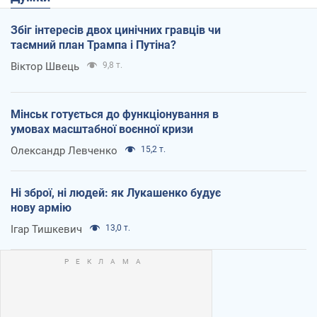
Збіг інтересів двох цинічних гравців чи
таємний план Трампа і Путіна?
Віктор Швець
9,8 т.
Мінськ готується до функціонування в
умовах масштабної воєнної кризи
Олександр Левченко
15,2 т.
Ні зброї, ні людей: як Лукашенко будує
нову армію
Ігар Тишкевич
13,0 т.