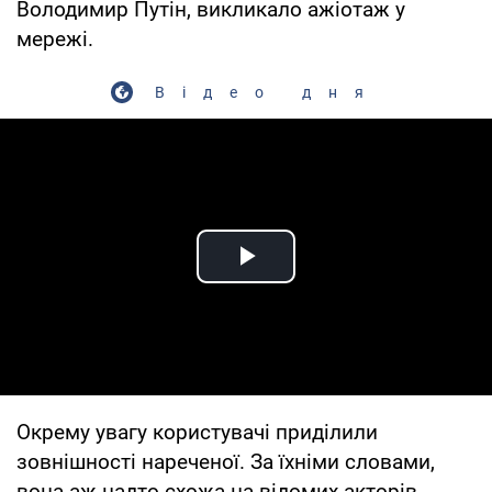
Володимир Путін, викликало ажіотаж у
мережі.
Відео дня
Play Video
Окрему увагу користувачі приділили
зовнішності нареченої. За їхніми словами,
вона аж надто схожа на відомих акторів -