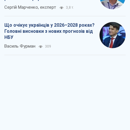
Результат ударів по НПЗ Росії значно
більший, ніж здається
Дмитро Томчук
1,0 т.
Не помста, а стратегія: Україна змушує
Росію платити за війну