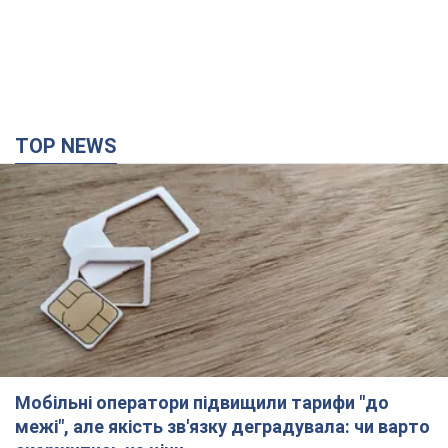
Мобільні оператори підвищили тарифи "до
межі", але якість зв'язку деградувала: чи варто
скаржитись на ціни
Чому ціни на мобільний зв'язок зросли у кілька разів і як
поліпшити якість інтернету на телефоні
2 часа назад
10,7 т.
В окупованій Ялті прогриміли потужні вибухи:
валить чорний дим. Фото і відео