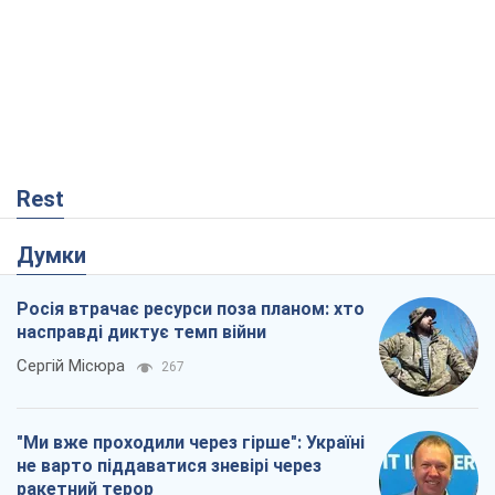
Думки
Росія втрачає ресурси поза планом: хто
насправді диктує темп війни
Сергій Місюра
267
"Ми вже проходили через гірше": Україні
не варто піддаватися зневірі через
ракетний терор
Сергій Марченко, експерт
3,8 т.
Що очікує українців у 2026–2028 роках?
Головні висновки з нових прогнозів від
НБУ
Василь Фурман
309