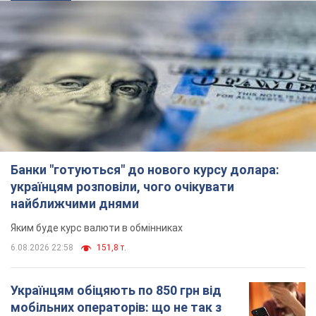
Банки "готуються" до нового курсу долара:
українцям розповіли, чого очікувати
найближчими днями
Яким буде курс валюти в обмінниках
6.08.2026 22:58
151,8 т.
Українцям обіцяють по 850 грн від
мобільних операторів: що не так з
цими повідомленнями
Як не потрапити в пастку шахраїв
6.08.2026 21:02
16,6 т.
Найдорожчий футболіст "Динамо"
забив "Карабаху" вже на 10-й хвилині
матчу. Відео