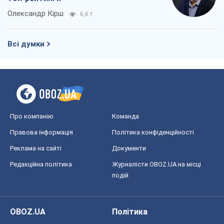
Про компанію
Команда
Правова інформація
Політика конфіденційності
Реклама на сайті
Документи
Редакційна політика
Журналісти OBOZ.UA на місці
подій
OBOZ.UA
Політика
Світ
Розслідування
Блоги
Суспільство
Регіони України
Київ
Харків
Запоріжжя
Дніпро