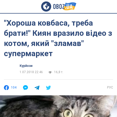
"Хороша ковбаса, треба
брати!" Киян вразило відео з
котом, який "зламав"
супермаркет
Курйози
1.07.2018 22:46
16,8 т.
104
РУС