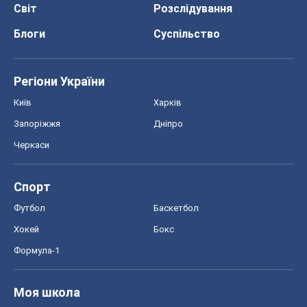
Черкаси
Спорт
Футбол
Баскетбол
Хокей
Бокс
Формула-1
Моя школа
ГДЗ
Підручники
Онлайн уроки
ДПА
ЗНО
НМТ
СНД посібники
Авто
Тест Драйв
Електромобілі