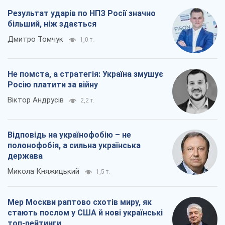
Віктор Андрусів
2,2 т.
Відповідь на українофобію – не
полонофобія, а сильна українська
держава
Микола Княжицький
1,5 т.
Мер Москви раптово схотів миру, як
стають послом у США й нові українські
топ-рейтинги
Олександр Кірш
6,6 т.
Всі думки