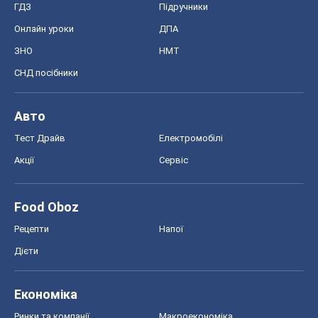
Акції
Сервіс
Food Oboz
Рецепти
Напої
Дієти
Економіка
Ринки та компанії
Макроекономіка
MedOboz
Новини медицини
MAMACLUB
Шоу
Афіша
Плітки