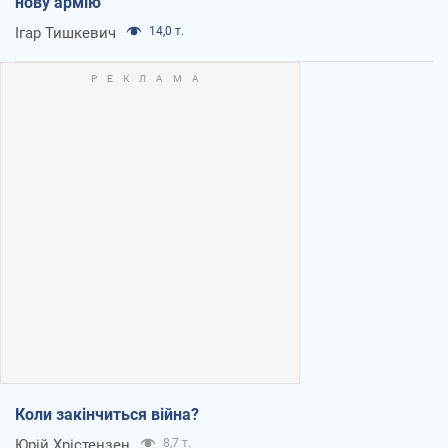
нову армію
Ігар Тишкевич
14,0 т.
Коли закінчиться війна?
Юрій Хрістензен
8,7 т.