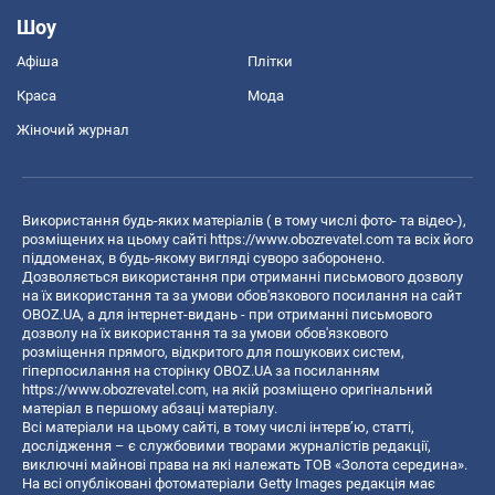
Шоу
Афіша
Плітки
Краса
Мода
Жіночий журнал
Використання будь-яких матеріалів ( в тому числі фото- та відео-),
розміщених на цьому сайті
https://www.obozrevatel.com
та всіх його
піддоменах, в будь-якому вигляді суворо заборонено.
Дозволяється використання при отриманні письмового дозволу
на їх використання та за умови обов'язкового посилання на сайт
OBOZ.UA, а для інтернет-видань - при отриманні письмового
дозволу на їх використання та за умови обов'язкового
розміщення прямого, відкритого для пошукових систем,
гіперпосилання на сторінку OBOZ.UA за посиланням
https://www.obozrevatel.com
, на якій розміщено оригінальний
матеріал в першому абзаці матеріалу.
Всі матеріали на цьому сайті, в тому числі інтерв’ю, статті,
дослідження – є службовими творами журналістів редакції,
виключні майнові права на які належать ТОВ «Золота середина».
На всі опубліковані фотоматеріали Getty Images редакція має