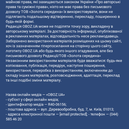
майнові права, які захищаються законом України «Про авторські
права та суміжні права», ніхто не має права без письмового
дозволу ТОВ «Золота середина» їх використовувати, вони не
підлягають подальшому відтворенню, перекладу, поширенню в
будь-якій формі.
Редакція OBOZ.UA може не поділяти точку зору, викладену в
авторському матеріалі. За достовірність інформації, опублікованої
в рекламних матеріалах, відповідальність несе рекламодавець.
Заборонено використання матеріалів розміщених на цьому сайті,
хоч із зазначенням гіперпосилання на сторінку цього сайту,
логотипу OBOZ.UA або будь-якого іншого згадування, але без
письмового дозволу Редакції/ТОВ «Золота середина»
Незаконним використанням матеріалів буде вважатися: будь-яке
копiювання, публiкацiя, передрук, наступне поширення,
використання, переробка з використанням, включенням до
складу інших матеріалів, розповсюдження, адаптація, переклад
та інші подібні зміни матеріалу.
Назва онлайн медіа — «OBOZ.UA»
- суб'єкт у сфері онлайн медіа;
- ідентифікатор медіа — R40-06156;
- поштова адреса — вул. Деревообробна, буд. 7, м. Київ, 01013;
- адреса електронної пошти —
[email protected]
; - телефон — (044)
585 46 20