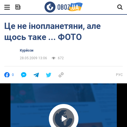
Це не інопланетяни, але
щось таке ... ФОТО
Курйози
28.05.2009 13:06
672
0
РУС