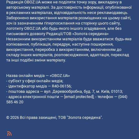
Редакція OBOZ.UA може не поділяти точку зору, викладену в
авторському матеріалі. За достовірність інформації, опублікованої
в рекламних матеріалах, відповідальність несе рекламодавець.
Заборонено використання матеріалів розміщених на цьому сайті,
хоч із зазначенням гіперпосилання на сторінку цього сайту,
логотипу OBOZ.UA або будь-якого іншого згадування, але без
письмового дозволу Редакції/ТОВ «Золота середина»
Незаконним використанням матеріалів буде вважатися: будь-яке
копiювання, публiкацiя, передрук, наступне поширення,
використання, переробка з використанням, включенням до
складу інших матеріалів, розповсюдження, адаптація, переклад
та інші подібні зміни матеріалу.
Назва онлайн медіа — «OBOZ.UA»
- суб'єкт у сфері онлайн медіа;
- ідентифікатор медіа — R40-06156;
- поштова адреса — вул. Деревообробна, буд. 7, м. Київ, 01013;
- адреса електронної пошти —
[email protected]
; - телефон — (044)
585 46 20
© 2026 Всі права захищені, ТОВ "Золота середина".