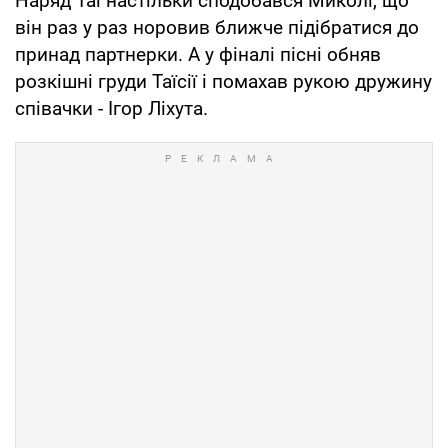
Наряд Таї настільки сподобався Миколі, що
він раз у раз норовив ближче підібратися до
принад партнерки. А у фіналі пісні обняв
розкішні груди Таїсії і помахав рукою дружину
співачки - Ігор Ліхута.