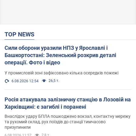
TOP NEWS
Сили оборони уразили НПЗ у Ярославлі і
Башкортостані: Зеленський розкрив деталі
операції. Фото і відео
У промисловій зоні зафіксовано кілька осередків пожежі
26,5 т.
6.08.2026 12:54
Росія атакувала залізничну станцію в Лозовій на
Харківщині: є загиблі і поранені
Внаслідок удару БПЛА пошкоджено вокзал, контактну мережу
та рухомий склад, рух поїздів до станції тимчасово
призупинили
2,8 т.
6.08.2026 11:57