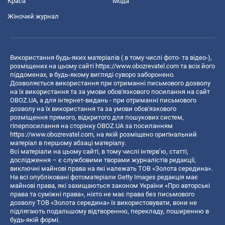
Краса
Мода
Жіночий журнал
Використання будь-яких матеріалів ( в тому числі фото- та відео-),
розміщених на цьому сайті
https://www.obozrevatel.com
та всіх його
піддоменах, в будь-якому вигляді суворо заборонено.
Дозволяється використання при отриманні письмового дозволу
на їх використання та за умови обов'язкового посилання на сайт
OBOZ.UA, а для інтернет-видань - при отриманні письмового
дозволу на їх використання та за умови обов'язкового
розміщення прямого, відкритого для пошукових систем,
гіперпосилання на сторінку OBOZ.UA за посиланням
https://www.obozrevatel.com
, на якій розміщено оригінальний
матеріал в першому абзаці матеріалу.
Всі матеріали на цьому сайті, в тому числі інтерв’ю, статті,
дослідження – є службовими творами журналістів редакції,
виключні майнові права на які належать ТОВ «Золота середина».
На всі опубліковані фотоматеріали Getty Images редакція має
майнові права, які захищаються законом України «Про авторські
права та суміжні права», ніхто не має права без письмового
дозволу ТОВ «Золота середина» їх використовувати, вони не
підлягають подальшому відтворенню, перекладу, поширенню в
будь-якій формі.