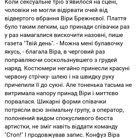
Коли сексуальне тріо з'явилося на сцені,
чоловіки не могли відірвати очей від
відвертого вбрання Віри Брежнєвої. Плаття
було таким легким, що принади співачки раз
у раз намагалися вискочити назовні, пише
газета "Твій день". - Можна мені булавочку
якусь, - благала Віра, в черговий раз
поправляючи соскользнувшего з грудей
наряд. Костюмери негайно принесли красуні
червону стрічку- шлею і на швидку руку
причепили її до сукні. Але тоненька тасьма не
витримала напору принад Віри і миттєво
порвалася. Шикарні форми співачки
потрясли всю знімальну групу, а оператор,
полонений видом спокусливого бюста
артистки, не зміг навіть віддати команду
"Стоп!" І продовжував запис. Конфуз Віра