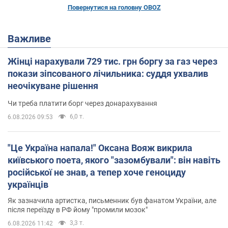
Повернутися на головну OBOZ
Важливе
Жінці нарахували 729 тис. грн боргу за газ через
покази зіпсованого лічильника: суддя ухвалив
неочікуване рішення
Чи треба платити борг через донарахування
6,0 т.
6.08.2026 09:53
"Це Україна напала!" Оксана Вояж викрила
київського поета, якого "зазомбували": він навіть
російської не знав, а тепер хоче геноциду
українців
Як зазначила артистка, письменник був фанатом України, але
після переїзду в РФ йому "промили мозок"
3,3 т.
6.08.2026 11:42