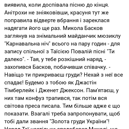
виявила, коли доспівала пісню до кінця.
Анітрохи не зніяковівши, красуня тут же
поправила відверте вбрання і зареклася
надягати його ще раз. Микола Басков
заглянув на знімальний майданчик мюзиклу
"Карнавальна ніч" всього на пару годин - для
запису спільної з Таїсією Повалій пісні "Ти
далеко". - Тая, у тебе розкішний наряд, -
захопився Басков, побачивши співачку. -
Навіщо ти прикриваєш груди? Нехай з неї все
спадає! Будемо з тобою як Джастін
Тімберлейк і Дженет Джексон. Пам'ятаєш, у
них там конфуз трапився, так потім вся
світова преса писала. Тим більше адже є що
показати. Взагалі треба запропонувати, щоб
тобі дали звання "Золота груди України"!