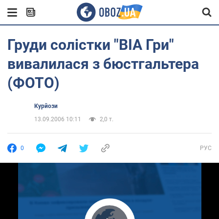
Груди солістки "ВІА Гри"
вивалилася з бюстгальтера
(ФОТО)
Курйози
13.09.2006 10:11
2,0 т.
0
РУС