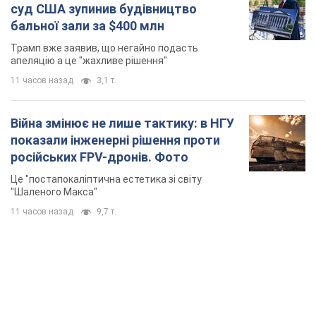
суд США зупинив будівництво
бальної зали за $400 млн
Трамп вже заявив, що негайно подасть
апеляцію а це "жахливе рішення"
11 часов назад
3,1 т.
Війна змінює не лише тактику: в НГУ
показали інженерні рішення проти
російських FPV-дронів. Фото
Це "постапокаліптична естетика зі світу
"Шаленого Макса"
11 часов назад
9,7 т.