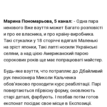
Марина Пономарьова, 5 канал:
- Одна пара
ненового Вже взуття может Багато розповісті
и про ее власника, и про країну-виробника.
Такі стукалки у 18 сторіччі вдягалі Маленькі
на зріст японки, Такі лапті носили Українські
селяни, а над цією Американский парою
сорокових років ще має попрацюваті майстер.
Будь-яке взуття, что потрапляє до Дбайливий
рук пенсіонера Миколи Кальченка
обов'язково проходити курс реабілітації. Парі
повертаються пЕрвісну форму, оновлюють
старі деталі, фарбують. І позбав потім готов
експонат посідає свое місце в Експозиції.