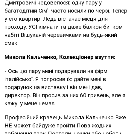
Дмитровичі недовелося: одну пару у
багатодітній Сім'ї часто носили по черзі. Тепер
у его квартирі Ледь вістачає місця для
проходу. УСІ кімнати та даже балкон битком
набіті Вішуканій черевичками на будь-який
смак.
Микола Кальченко, Колекціонер взуття:
- Ось цю пару мені подарували на фірмі
італійської. Я попросив їх: дайте мені в
подарунок на виставку і він мені дав,
директор. Він просив за них 60 гривень, але я
кажу: у мене немає.
Професійний кравець Микола Кальченко Вже
НЕ может байдуже пройти Повз жодних
побачення пару. Постоли, чешки або чоботи