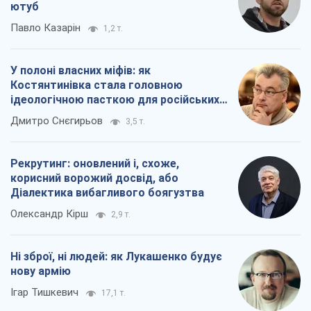
ютуб
Павло Казарін
1,2 т.
У полоні власних міфів: як
Костянтинівка стала головною
ідеологічною пасткою для російських
окупантів
Дмитро Снєгирьов
3,5 т.
Рекрутинг: оновлений і, схоже,
корисний ворожий досвід, або
Діалектика вибагливого боягузтва
Олександр Кірш
2,9 т.
Ні зброї, ні людей: як Лукашенко будує
нову армію
Ігар Тишкевич
17,1 т.