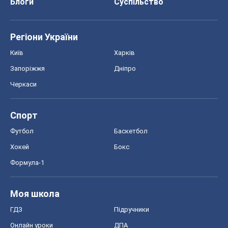
Блоги
Суспільство
Регіони України
Київ
Харків
Запоріжжя
Дніпро
Черкаси
Спорт
Футбол
Баскетбол
Хокей
Бокс
Формула-1
Моя школа
ГДЗ
Підручники
Онлайн уроки
ДПА