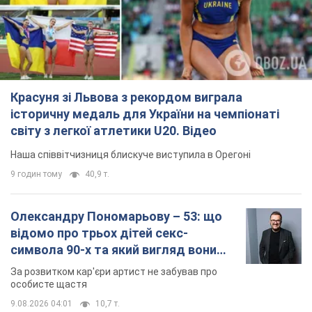
Красуня зі Львова з рекордом виграла
історичну медаль для України на чемпіонаті
світу з легкої атлетики U20. Відео
Наша співвітчизниця блискуче виступила в Орегоні
9 годин тому
40,9 т.
Олександру Пономарьову – 53: що
відомо про трьох дітей секс-
символа 90-х та який вигляд вони
мають
За розвитком кар'єри артист не забував про
особисте щастя
9.08.2026 04:01
10,7 т.