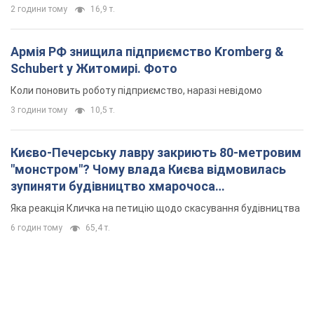
2 години тому
16,9 т.
Армія РФ знищила підприємство Kromberg &
Schubert у Житомирі. Фото
Коли поновить роботу підприємство, наразі невідомо
3 години тому
10,5 т.
Києво-Печерську лавру закриють 80-метровим
"монстром"? Чому влада Києва відмовилась
зупиняти будівництво хмарочоса
"московського вірянина"
Яка реакція Кличка на петицію щодо скасування будівництва
6 годин тому
65,4 т.