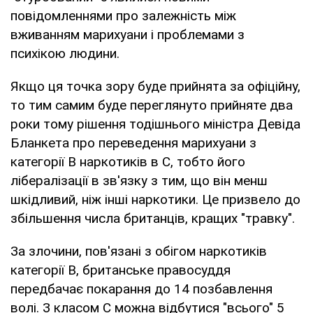
повідомленнями про залежність між
вживанням марихуани і проблемами з
психікою людини.
Якщо ця точка зору буде прийнята за офіційну,
то тим самим буде переглянуто прийняте два
роки тому рішення тодішнього міністра Девіда
Бланкета про переведення марихуани з
категорії В наркотиків в С, тобто його
лібералізації в зв'язку з тим, що він менш
шкідливий, ніж інші наркотики. Це призвело до
збільшення числа британців, кращих "травку".
За злочини, пов'язані з обігом наркотиків
категорії В, британське правосуддя
передбачає покарання до 14 позбавлення
волі. З класом С можна відбутися "всього" 5