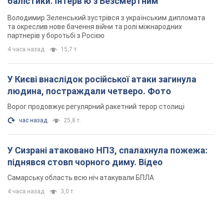
балістики. Інтерв’ю з Безсмертним
Володимир Зеленський зустрівся з українським дипломата
та окреслив нове бачення війни та ролі міжнародних
партнерів у боротьбі з Росією
4 часа назад
15,7 т.
У Києві внаслідок російської атаки загинула
людина, постраждали четверо. Фото
Ворог продовжує регулярний ракетний терор столиці
час назад
25,8 т.
У Сизрані атаковано НПЗ, спалахнула пожежа:
піднявся стовп чорного диму. Відео
Самарську область всю ніч атакували БПЛА
4 часа назад
3,0 т.