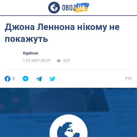
Джона Леннона нікому не
покажуть
Курйози
7.03.2007 20:59
639
0
РУС