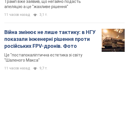
Трамп вже заявив, що негайно подасть
апеляцію а це "жахливе рішення"
11 часов назад
3,1 т.
Війна змінює не лише тактику: в НГУ
показали інженерні рішення проти
російських FPV-дронів. Фото
Це "постапокаліптична естетика зі світу
"Шаленого Макса"
11 часов назад
9,7 т.