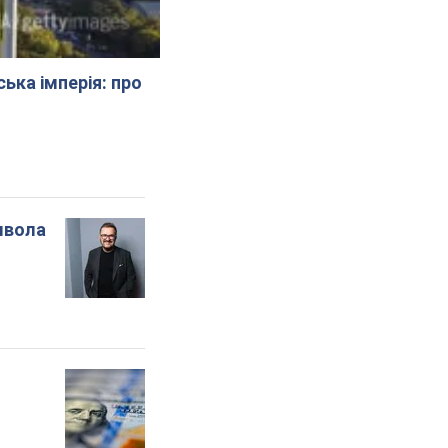
ська імперія: про
мвола