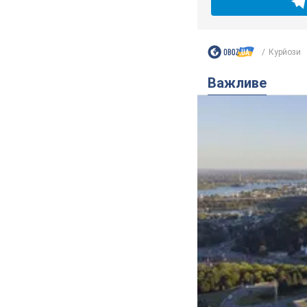
Курйози
Важливе