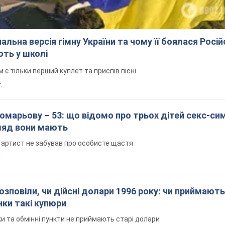
альна версія гімну України та чому її боялася Росій
ють у школі
 тільки перший куплет та приспів пісні
.
марьову – 53: що відомо про трьох дітей секс-си
гляд вони мають
 артист не забував про особисте щастя
т.
озповіли, чи дійсні долари 1996 року: чи приймають
нки такі купюри
и та обмінні пункти не приймають старі долари