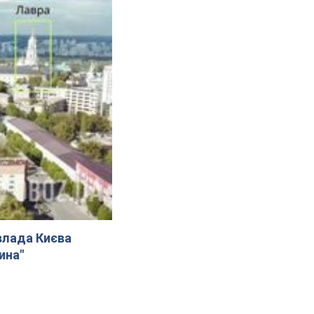
влада Києва
ина"