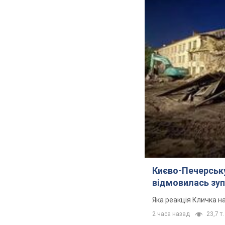
Києво-Печерськ
відмовилась зуп
Яка реакція Кличка н
2 часа назад
23,7 т.