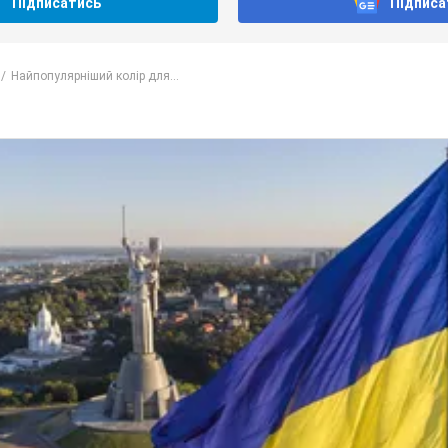
Підписатись
Підписа
Найпопулярніший колір для...