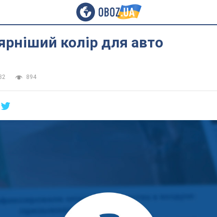
рніший колір для авто
32
894