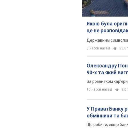
Якою була оригін
це не розповіда
Державним символом є
5 часов назад
23,6 т
Олександру Поно
90-х та який ви
За розвитком кар'єри
10 часов назад
9,0 
У ПриватБанку р
обмінники та ба
Що робити, якщо банк