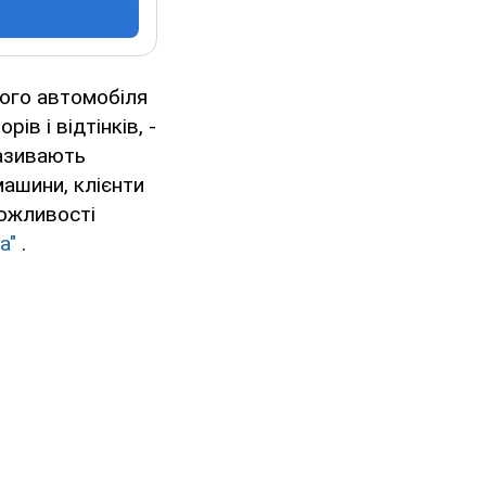
вого автомобіля
ів і відтінків, -
називають
машини, клієнти
можливості
а"
.