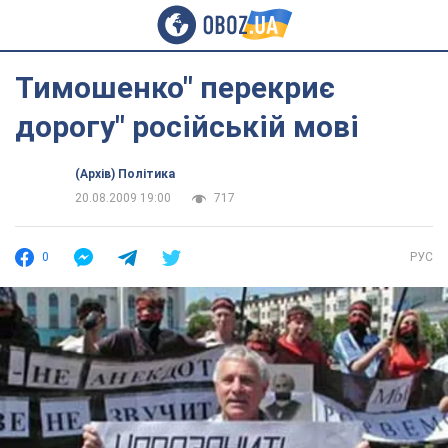
Тимошенко" перекриє
дорогу" російській мові
(Архів) Політика
20.08.2009 19:00
717
0
РУС