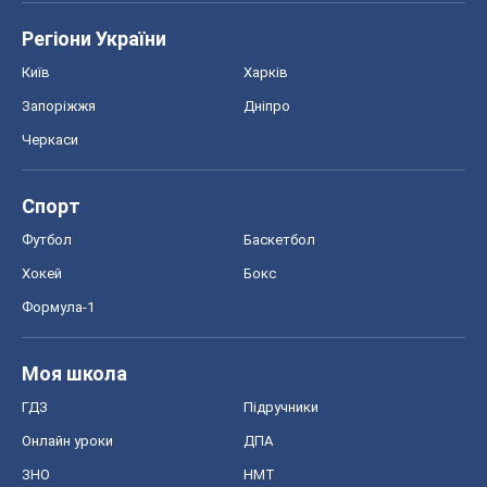
Регіони України
Київ
Харків
Запоріжжя
Дніпро
Черкаси
Спорт
Футбол
Баскетбол
Хокей
Бокс
Формула-1
Моя школа
ГДЗ
Підручники
Онлайн уроки
ДПА
ЗНО
НМТ