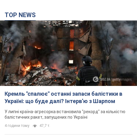
TOP NEWS
Кремль "спалює" останні запаси балістики в
Україні: що буде далі? Інтерв’ю з Шарпом
У липні країна-агресорка встановила "рекорд" за кількістю
балістичних ракет, запущених по Україні
4 години тому
47,7 т.