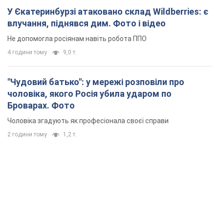
У Єкатеринбурзі атаковано склад Wildberries: є
влучання, піднявся дим. Фото і відео
Не допомогла росіянам навіть робота ППО
4 години тому
9,0 т.
"Чудовий батько": у мережі розповіли про
чоловіка, якого Росія убила ударом по
Броварах. Фото
Чоловіка згадують як професіонала своєї справи
2 години тому
1,2 т.