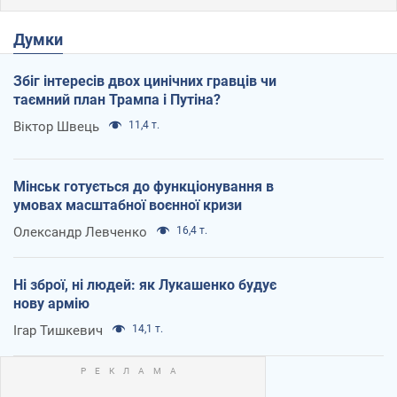
Думки
Збіг інтересів двох цинічних гравців чи
таємний план Трампа і Путіна?
Віктор Швець
11,4 т.
Мінськ готується до функціонування в
умовах масштабної воєнної кризи
Олександр Левченко
16,4 т.
Ні зброї, ні людей: як Лукашенко будує
нову армію
Ігар Тишкевич
14,1 т.