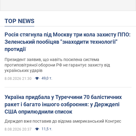
TOP NEWS
Росія стягнула під Москву три кола захисту ППО:
Зеленський пообіцяв "знаходити технології"
протидії
Президент заявив, що навіть посилена система
протиповітряної оборони РФ не гарантує захисту від
українських ударів
49,0 т.
8.08.2026 21:30
Україна придбала у Туреччини 70 балістичних
ракет і багато іншого озброєння: у Держдепі
США оприлюднили список
Держдеп вже поставив до відома американський Конгрес
11,5 т.
8.08.2026 20:37