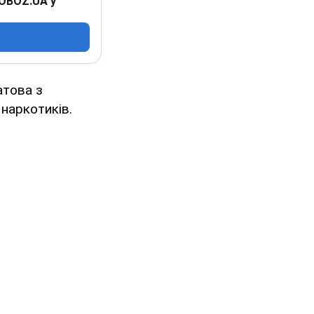
 OBOZ.UA у
атова з
наркотиків.