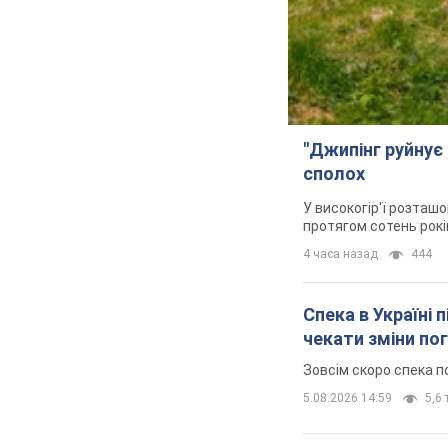
"Джипінг руйнує 
сполох
У високогір'ї розташо
протягом сотень рокі
4 часа назад
444
Спека в Україні 
чекати зміни по
Зовсім скоро спека п
5.08.2026 14:59
5,6 