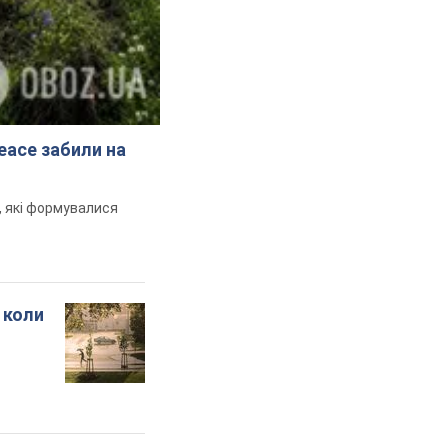
peace забили на
и, які формувалися
 коли