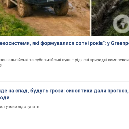
екосистеми, які формувалися сотні років": у Green
вані альпійські та субальпійські луки – рідкісні природні комплекс
в
піде на спад, будуть грози: синоптики дали прогноз,
годи
оступово відступить
т.