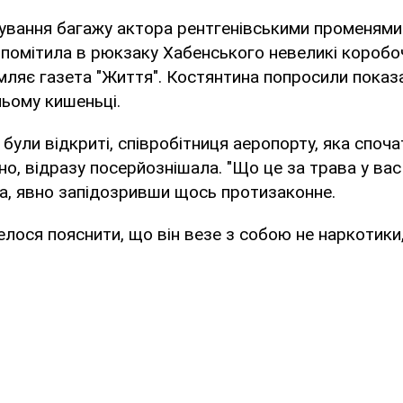
чування багажу актора рентгенівськими променями
 помітила в рюкзаку Хабенського невеликі коробо
мляє газета "Життя". Костянтина попросили показ
ьому кишеньці.
були відкриті, співробітниця аеропорту, яка споча
, відразу посерйознішала. "Що це за трава у вас 
а, явно запідозривши щось протизаконне.
лося пояснити, що він везе з собою не наркотики