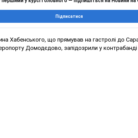
 першими у курсі головного — підпишіться на Новини на
Підписатися
на Хабенського, що прямував на гастролі до Сар
ропорту Домодєдово, запідозрили у контрабанді 