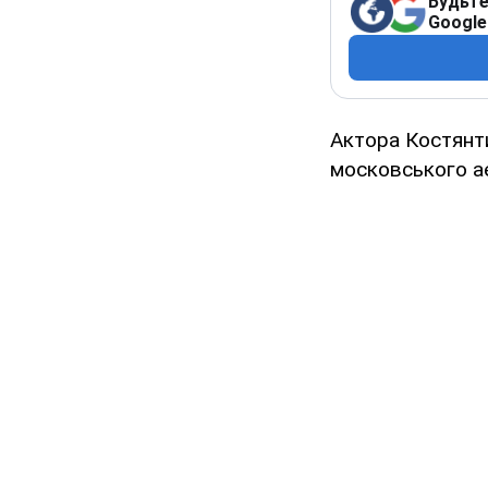
Будьте
Google
Актора Костянти
московського ае