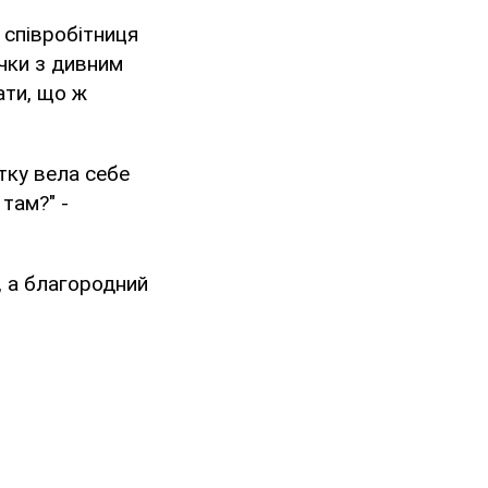
 співробітниця
чки з дивним
ати, що ж
тку вела себе
там?" -
, а благородний