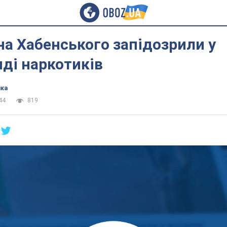
а Хабенського запідозрили у
ді наркотиків
ика
44
819