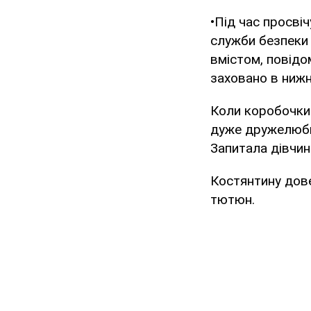
•Під час просві
служби безпеки
вмістом, повідо
заховано в нижн
Коли коробочки 
дуже дружелюбно
Запитала дівчин
Костянтину дове
тютюн.