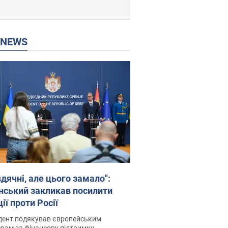
P NEWS
дячні, але цього замало":
нський закликав посилити
ії проти Росії
дент подякував європейським
рам за фінансову підтримку