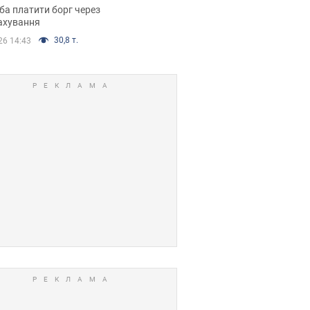
я ухвалив
ба платити борг через
ікуване рішення
ахування
30,8 т.
26 14:43