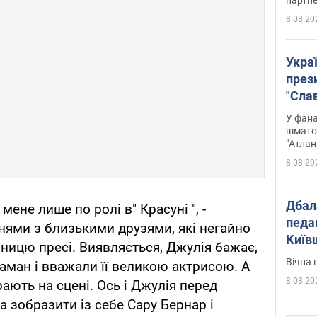
8.08.20
Укра
през
"Слав
Подко
У фана
вигр
шмато
"Атлан
8.08.20
Дбал
мене лише по ролі в" Красуні ", -
педа
ями з близькими друзями, які негайно
Київ
ицю пресі. Виявляється, Джулія бажає,
київс
Вічна 
ман і вважали її великою актрисою. А
8.08.20
рають на сцені. Ось і Джулія перед
 зобразити із себе Сару Бернар і