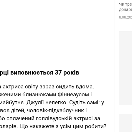
судд
Чи тре
неоч
донар
8.08.20
ірці виповнюється 37 років
актриса світу зараз сидить вдома,
дженими близнюками Фіннеаусом і
айбутнє. Джулії нелегко. Судіть самі: у
двоє дітей, чоловік-підкаблучник і
о сплачений голлівудській актрисі за
доларів. Що накажете з усім цим робити?