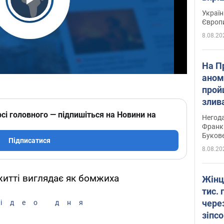
Play Video
Україн
Європ
8.08.20
На П
аном
прой
злив
пере
сі головного — підпишіться на Новини на
Негода
річки
Франк
Буков
Підписатися
8.08.20
 житті виглядає як бомжиха
Жінц
тис. 
чере
ідео дня
зіпс