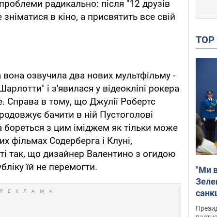
 проблеми радикально: після "12 друзів
 зніматися в кіно, а присвятить все свій
TO
а вона озвучила два нових мультфільму -
Шарлотти" і з'явилася у відеокліпі рокера
. Справа в тому, що Джулії Робертс
продовжує бачити в ній Пустоголові
 бореться з цим іміджем як тільки може
их фільмах Содерберга і Клуні,
ті так, що дизайнер Валентино з огидою
бліку їй не перемогти.
"Ми в
Зеле
санкц
Прези
партне