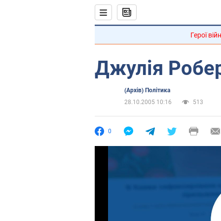
Герої вій
Джулія Робер
(Архів) Політика
28.10.2005 10:16
513
0