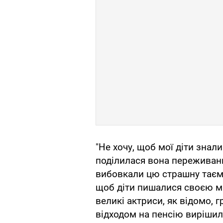
"Не хочу, щоб мої діти знали 
поділилася вона переживанн
вибовкали цю страшну таємн
щоб діти пишалися своєю ма
великі актриси, як відомо, г
відходом на пенсію вирішила