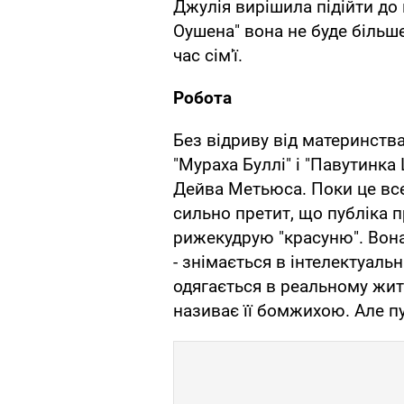
Джулія вирішила підійти до
Оушена" вона не буде більше
час сім'ї.
Робота
Без відриву від материнств
"Мураха Буллі" і "Павутинка 
Дейва Метьюса. Поки це все
сильно претит, що публіка 
рижекудрую "красуню". Вона
- знімається в інтелектуальн
одягається в реальному жит
називає її бомжихою. Але пу