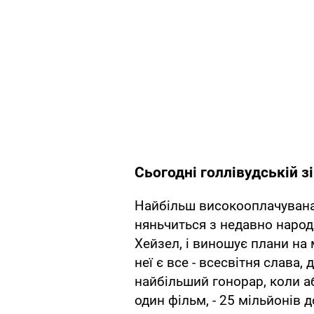
Сьогодні голлівудській з
Найбільш високооплачувана 
няньчиться з недавно наро
Хейзел, і виношує плани на м
неї є все - всесвітня слава, 
найбільший гонорар, коли аб
один фільм, - 25 мільйонів 