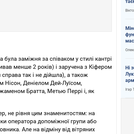
тає
і Пу
Вікт
Мін
фун
мас
Олек
 була заміжня за співаком у стилі кантрі
ав менше 2 років) і заручена з Кіфером
Ні 
Лук
справа так і не дійшла), а також
арм
м Нісон, Деніелом Дей-Луїсом,
Ігар
аменом Братта, Метью Перрі і, як
ер, не рівня цим знаменитостям: на
зки оператора допоміжної групи або
вника. Але на відміну від вітряних