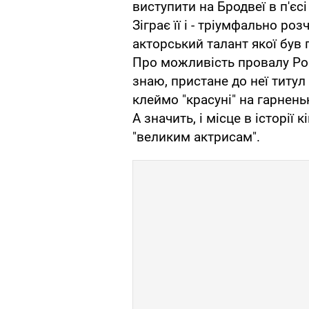
виступити на Бродвеї в п'єс
Зіграє її і - тріумфально роз
акторський талант якої був п
Про можливість провалу Роб
знаю, пристане до неї титул 
клеймо "красуні" на гарнен
А значить, і місце в історії 
"великим актрисам".