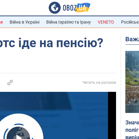
ни
Війна в Україні
Війна Ізраїлю та Ірану
VENETO
Російськ
Важ
тс іде на пенсію?
Читать на русском
Знач
полі
вирі