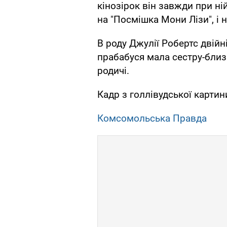
кінозірок він завжди при ній
на "Посмішка Мони Лізи", і на 
В роду Джулії Робертс двійн
прабабуся мала сестру-близ
родичі.
Кадр з голлівудської картин
Комсомольська Правда