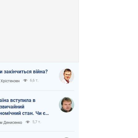
и закінчиться війна?
6,6 т.
 Хрістензен
аїна вступила в
звичайний
номічний стан. Чи є
тло вкінці тунелю?
5,7 т.
м Денисенко