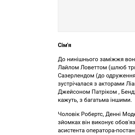
Сім'я
До нинішнього заміжжя вона
Лайлом Ловеттом (шлюб трив
Сазерлендом (до одруження 
зустрічалася з акторами Ліа
Джейсоном Патріком , Бендж
кажуть, з багатьма іншими.
Чоловік Робертс, Денні Мод
зйомках він виконує обов'я
асистента оператора-постано