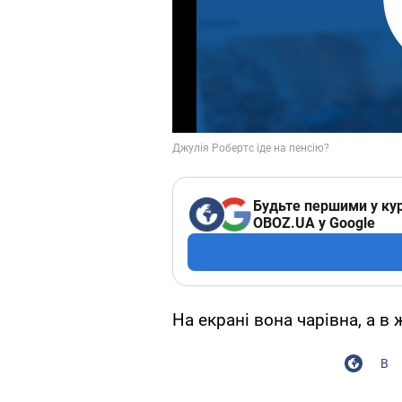
Будьте першими у кур
OBOZ.UA у Google
На екрані вона чарівна, а в
В