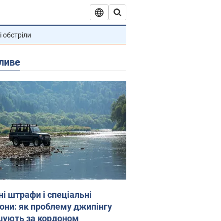
і обстріли
ливе
ні штрафи і спеціальні
гони: як проблему джипінгу
шують за кордоном