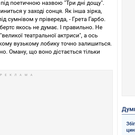
і під поетичною назвою "Три дні дощу".
чиниться у заході сонця. Як інша зірка,
ід сумнівом у прівереда, - Грета Гарбо.
ертс якось не думає. І правильно. Не
"великої театральної актриси", а ось
ькому вузькому лобику точно залишиться.
кіно. Оману, що воно дістається тільки
Дум
Збі
цин