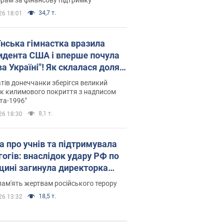
34,7 т.
26 18:01
їнська гімнастка вразила
идента США і вперше почула
а Україні"! Як склалася доля
паєвої, яка 30 років тому
тів донеччанки зберігся великий
ала "золото" Олімпіади
к килимового покриття з надписом
та-1996"
8,1 т.
26 18:30
а про учнів та підтримувала
гогів: внаслідок удару РФ по
щині загинула директорка
ького ліцею, її чоловік та онук
пам'ять жертвам російського терору
18,5 т.
26 13:32