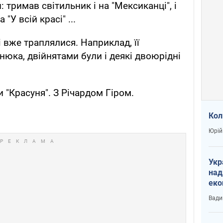
: тримав світильник і на "Мексиканці", і
"У всій красі" ...
і вже траплялися. Наприклад, її
нюка, двійнятами були і деякі двоюрідні
и "Красуня". З Річардом Гіром.
Кол
Юрій
Укр
над
еко
сві
Вади