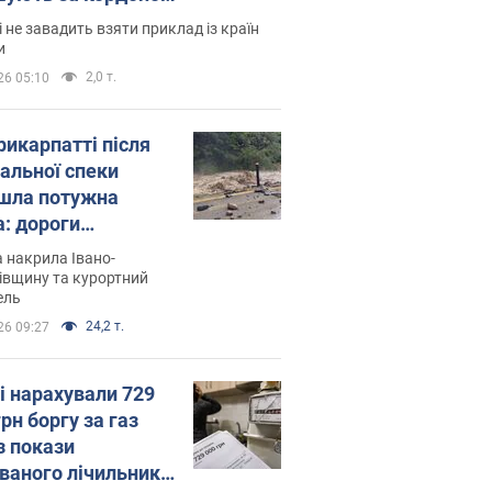
і не завадить взяти приклад із країн
и
2,0 т.
26 05:10
рикарпатті після
альної спеки
шла потужна
а: дороги
творились на
 накрила Івано-
. Відео
івщину та курортний
ель
24,2 т.
26 09:27
і нарахували 729
грн боргу за газ
з покази
ованого лічильника: