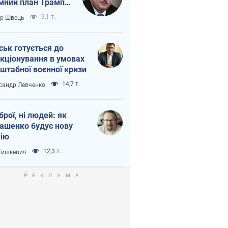
мний план Трампа
тіна?
9,1 т.
ор Швець
ськ готується до
кціонування в умовах
штабної воєнної кризи
14,7 т.
сандр Левченко
зброї, ні людей: як
ашенко будує нову
ію
12,3 т.
 Тишкевич