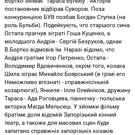
Бортко знімає "Тараса Бульбу". Акторів
постановник відбірав Суворов. Поза
конкуренцією БУВ позбав Богдан Ступка (на
роль Бульби). Подейкують, что старшого сина
Остапа прагнув зіграті Гоша Куценко, а
молодшого Андрія - Сергій Безруков, однак
В.Бортко відмовів їм. Наразі відомо, что
Андрія гратіме Ігор Петренко, Остапа -
Володимир Вдовиченков, окрім того, козака
Шила зіграє Михайло Боярський (в грімі его
Неможливо впізнаті - справжнісінькій
козарлюга!), Янкеля - Ілля Олейніков, дружину
Тараса - Ада Роговцева, панночку - польська
акторка Магда Мельсеш. У зйомки фільму
братіме доля відомій Запорізький кінний
театр, а такоже для масових сцен буде
запитано справжніх запорізькіх козаків.