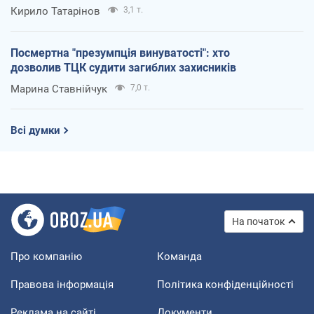
Кирило Татарінов
3,1 т.
Посмертна "презумпція винуватості": хто
дозволив ТЦК судити загиблих захисників
Марина Ставнійчук
7,0 т.
Всі думки
На початок
Про компанію
Команда
Правова інформація
Політика конфіденційності
Реклама на сайті
Документи