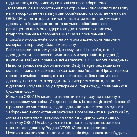
піддоменах, в будь-якому вигляді суворо заборонено.
Дозволяється використання при отриманні письмового дозволу
на їх використання та за умови обов'язкового посилання на сайт
OBOZ.UA, а для інтернет-видань - при отриманні письмового
дозволу на їх використання та за умови обов'язкового
розміщення прямого, відкритого для пошукових систем,
гіперпосилання на сторінку OBOZ.UA за посиланням
https://www.obozrevatel.com
, на якій розміщено оригінальний
матеріал в першому абзаці матеріалу.
Всі матеріали на цьому сайті, в тому числі інтерв’ю, статті,
дослідження – є службовими творами журналістів редакції,
виключні майнові права на які належать ТОВ «Золота середина».
На всі опубліковані фотоматеріали Getty Images редакція має
майнові права, які захищаються законом України «Про авторські
права та суміжні права», ніхто не має права без письмового
дозволу ТОВ «Золота середина» їх використовувати, вони не
підлягають подальшому відтворенню, перекладу, поширенню в
будь-якій формі.
Редакція OBOZ.UA може не поділяти точку зору, викладену в
авторському матеріалі. За достовірність інформації, опублікованої
в рекламних матеріалах, відповідальність несе рекламодавець.
Заборонено використання матеріалів розміщених на цьому сайті,
хоч із зазначенням гіперпосилання на сторінку цього сайту,
логотипу OBOZ.UA або будь-якого іншого згадування, але без
письмового дозволу Редакції/ТОВ «Золота середина»
Незаконним використанням матеріалів буде вважатися: будь-яке