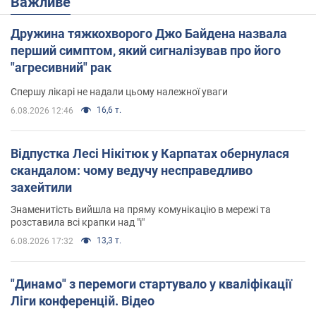
Важливе
Дружина тяжкохворого Джо Байдена назвала
перший симптом, який сигналізував про його
"агресивний" рак
Спершу лікарі не надали цьому належної уваги
16,6 т.
6.08.2026 12:46
Відпустка Лесі Нікітюк у Карпатах обернулася
скандалом: чому ведучу несправедливо
захейтили
Знаменитість вийшла на пряму комунікацію в мережі та
розставила всі крапки над "і"
13,3 т.
6.08.2026 17:32
"Динамо" з перемоги стартувало у кваліфікації
Ліги конференцій. Відео