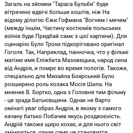
Загаль на зйомки "Тараса Бульби" буде
вітрачено вдвічі больше коштів, ніж На
відому ділогію Єжи Гофмана "Вогнем і мечем"
(между іншім, Частину костюмів польських
воїнів буде Придбай самє з цієї картини). Для
сценарію Було Трохи підкоріговано оригінал
Гоголя. Так, Наприклад, панночка, что у фільмі
матіме имя Еліжбета Мазовецька, народ сина
від Андрія, и помрє во время пологів. Такоже,
спеціально для Михайла Боярський Було
розширено роль козака Мосія Шила. На
мнение В. Бортко, одна з Головня тим фільму
- це зрада Батьківщини. Однак не Варто
омінаті уваг образ Андрія, в якому з самого
качану батько Побачив якусь роздвоєність.
Андрій такоже щиро кохає, и для нього світ
змінюється, однак самє це становится