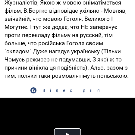
Журналістів, Якою ж мовою зніматіметься
фільм, В.Бортко відповідає ухільно - Мовляв,
звічайній, что мовою Гоголя, Великого І
Могутнє. І тут же додає, что НЕ заперечує
проти перекладу фільму на русский, тім
больше, что російська Гоголя своим
"складом" Дуже нагадує українську (Тільки
Чомусь режисер не подумавши, З якої ж то
причини вінікла ця подібність). Альо, разом з
тим, поляки таки розмовлятімуть польською.
Відео дня