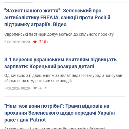
"Захист нашого життя": Зеленський про
антибалістику FREYJA, санкції проти Росії й
підтримку аграріїв. Відео
Європейські партнери долучаються до спільного проєкту
74,0 т.
6.08.2026 20:20
З 1 вересня українським вчителям підвищать
зарплати: Корецький розкрив деталі
Одночасно з підвищенням зарплат педагогам уряд анонсував
збільшення студентських стипендій
4,1 т.
7.08.2026 00:29
"Нам теж вони потрібні": Трамп відповів на
прохання Зеленського щодо передачі Україні
ракет для Patriot
Американські запаси окремих боєприпасів обмежені