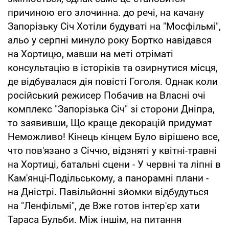
причиною его злочинна. до речі, на качану
Запорізьку Січ Хотіли будуваті на "Мосфільмі",
альо у серпні минуло року Бортко навідався
на Хортицю, мавши на меті отріматі
консультацію в історіків та озирнутися місця,
де відбувалася дія повісті Гоголя. Однак коли
російський режисер Побачив на Власні очі
комплекс "Запорізька Січ" зі сторони Дніпра,
то заявивши, Що краще декорацій придумат
Неможливо! Кінець кінцем Було вірішено все,
что пов'язано з Січчю, відзняті у квітні-травні
на Хортиці, батальні сцени - У червні та ліпні в
Кам'янці-Подільському, а панорамні плани -
на Дністрі. Павільйонні зйомки відбудуться
на "Ленфільмі", де Вже готов інтер'єр хати
Тараса Бульби. Між іншім, на питання