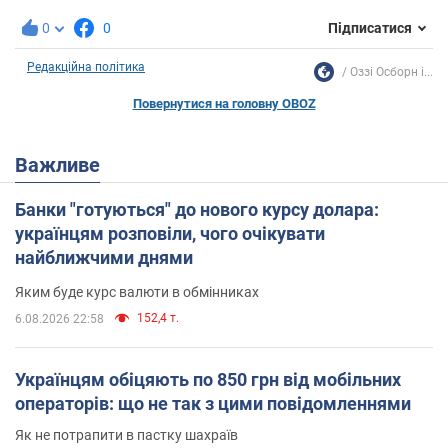
0
0
Підписатися
Редакційна політика
Оззі Осборн і...
Повернутися на головну OBOZ
Важливе
Банки "готуються" до нового курсу долара:
українцям розповіли, чого очікувати
найближчими днями
Яким буде курс валюти в обмінниках
152,4 т.
6.08.2026 22:58
Українцям обіцяють по 850 грн від мобільних
операторів: що не так з цими повідомленнями
Як не потрапити в пастку шахраїв