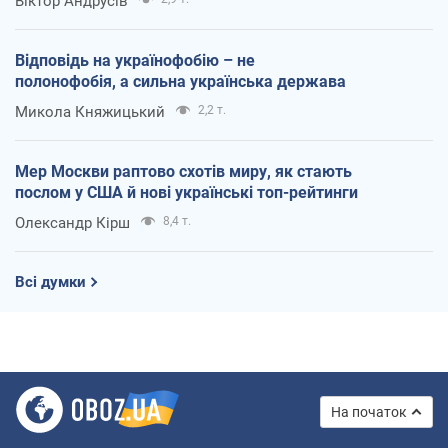
Віктор Андрусів
Відповідь на українофобію – не
полонофобія, а сильна українська держава
Микола Княжицький
2,2 т.
Мер Москви раптово схотів миру, як стають
послом у США й нові українські топ-рейтинги
Олександр Кірш
8,4 т.
Всі думки
На початок