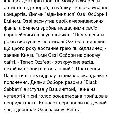
кращих докторів іноді не можуть уберегти
артистів від хвороб, а публіку - від скасування
концертів. Днями "відмінилися" Оззі Осборн і
Емінем. Оззі засмутив своїх американських
фанів, а Емінем зробив нещасними своїх
європейських шанувальників. "Після десяти
років виступів у фестивалі Ozzfest я вирішив,
що цього року востаннє граю як хедлайнер, -
заявив Князь Тьми Оззі Осборн на своєму
сайті. - Тепер Ozzfest - розкручене захід, і
нехай їм править хтось інший ". Прагнення
Оззі піти в тінь відразу отримало скандальне
пояснення. Днями Осборн разом з "Black
Sabbath" виступав у Вашингтоні, і вже на
четвертій пісні голос рок-ветерана прийшов в
непридатність. Концерт перервали на деякий
час, і доспівав Оззі насилу. Решта