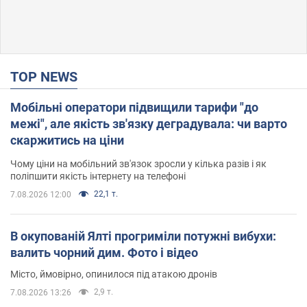
TOP NEWS
Мобільні оператори підвищили тарифи "до
межі", але якість зв'язку деградувала: чи варто
скаржитись на ціни
Чому ціни на мобільний зв'язок зросли у кілька разів і як
поліпшити якість інтернету на телефоні
22,1 т.
7.08.2026 12:00
В окупованій Ялті прогриміли потужні вибухи:
валить чорний дим. Фото і відео
Місто, ймовірно, опинилося під атакою дронів
2,9 т.
7.08.2026 13:26