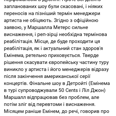
запланованих шоу були скасовані, і ніяких
переносів на пізніший термін менеджери
артиста не обіцяють. Згідно з офіційною
заявою, у Маршалла Метерс сильне
виснаження, і реп-зірці необхідна термінова
реабілітація. Місце, де буде проходити ця
реабілітація, як і актуальний стан здоров'я
Емінема, ретельно приховується. Тверде
рішення скасувати європейську частину туру
виникло у артиста і його менеджерів відразу
після закінчення американської серії
концертів. Фінальне шоу в Детройті (Емінема
в турі супроводжували 50 Cents і Ліл Джон)
Маршалл відпрацював без проблем, але
потім зліг від перевтоми і виснаження.
Місяцем раніше Емінем, до речі, говорив про