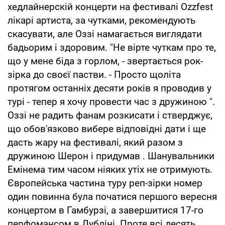
хедлайнерскій концерти на фестивалі Ozzfest
лікарі артиста, за чутками, рекомендують
скасувати, але Оззі намагається виглядати
бадьорим і здоровим. "Не вірте чуткам про те,
що у мене біда з горлом, - звертається рок-
зірка до своєї пастви. - Просто щоліта
протягом останніх десяти років я проводив у
турі - тепер я хочу провести час з дружиною ".
Оззі не радить фанам розкисати і стверджує,
що обов'язково вибере відповідні дати і ще
дасть жару на фестивалі, який разом з
дружиною Шерон і придумав . Шанувальники
Емінема тим часом ніяких утіх не отримують.
Європейська частина туру реп-зірки номер
один повинна була початися першого вересня
концертом в Гамбурзі, а завершитися 17-го
перфомансом в Дубліні. Проте всі десять