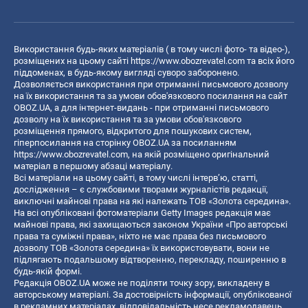
Використання будь-яких матеріалів ( в тому числі фото- та відео-),
розміщених на цьому сайті
https://www.obozrevatel.com
та всіх його
піддоменах, в будь-якому вигляді суворо заборонено.
Дозволяється використання при отриманні письмового дозволу
на їх використання та за умови обов'язкового посилання на сайт
OBOZ.UA, а для інтернет-видань - при отриманні письмового
дозволу на їх використання та за умови обов'язкового
розміщення прямого, відкритого для пошукових систем,
гіперпосилання на сторінку OBOZ.UA за посиланням
https://www.obozrevatel.com
, на якій розміщено оригінальний
матеріал в першому абзаці матеріалу.
Всі матеріали на цьому сайті, в тому числі інтерв’ю, статті,
дослідження – є службовими творами журналістів редакції,
виключні майнові права на які належать ТОВ «Золота середина».
На всі опубліковані фотоматеріали Getty Images редакція має
майнові права, які захищаються законом України «Про авторські
права та суміжні права», ніхто не має права без письмового
дозволу ТОВ «Золота середина» їх використовувати, вони не
підлягають подальшому відтворенню, перекладу, поширенню в
будь-якій формі.
Редакція OBOZ.UA може не поділяти точку зору, викладену в
авторському матеріалі. За достовірність інформації, опублікованої
в рекламних матеріалах, відповідальність несе рекламодавець.