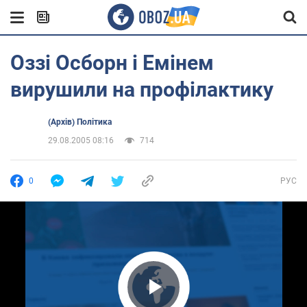
Оззі Осборн і Емінем
вирушили на профілактику
(Архів) Політика
29.08.2005 08:16
714
0
РУС