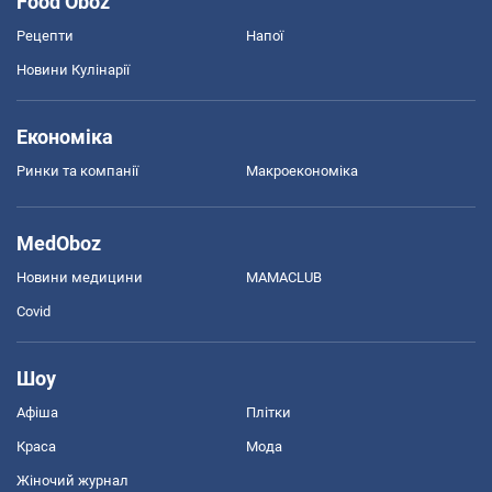
Food Oboz
Рецепти
Напої
Новини Кулінарії
Економіка
Ринки та компанії
Макроекономіка
MedOboz
Новини медицини
MAMACLUB
Covid
Шоу
Афіша
Плітки
Краса
Мода
Жіночий журнал