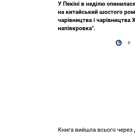
У Пекіні в неділю опинилас
на китайський шостого ром
чарівництва і чарівництва Х
напівкровка".
В
Книга вийшла всього через д