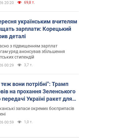
69,8 т.
26 20:20
вересня українським вчителям
ищать зарплати: Корецький
рив деталі
асно з підвищенням зарплат
гам уряд анонсував збільшення
тських стипендій
3,7 т.
26 00:29
 теж вони потрібні": Трамп
овів на прохання Зеленського
 передачі Україні ракет для
ot
анські запаси окремих боєприпасів
ені
1,0 т.
26 00:59