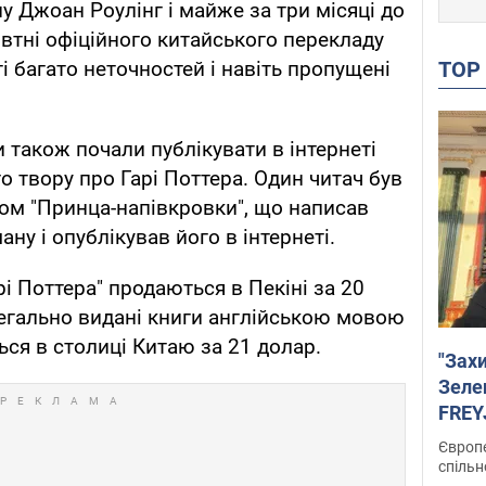
у Джоан Роулінг і майже за три місяці до
втні офіційного китайського перекладу
TO
ті багато неточностей і навіть пропущені
 також почали публікувати в інтернеті
о твору про Гарі Поттера. Один читач був
ом "Принца-напівкровки", що написав
ну і опублікував його в інтернеті.
рі Поттера" продаються в Пекіні за 20
 легально видані книги англійською мовою
ься в столиці Китаю за 21 долар.
"Зах
Зеле
FREYJ
підтр
Європе
спільн