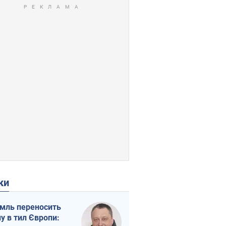
ки
мль переносить
ну в тил Європи: