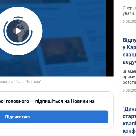
"агр
Спершу
уваги
6.08.20
Play Video
Відп
у Ка
скан
веду
захе
Знаме
пряму 
розста
6.08.20
сі головного — підпишіться на Новини на
"Дин
стар
Підписатися
квалі
конф