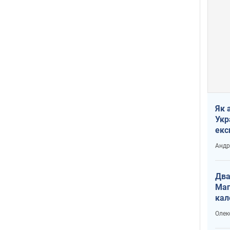
Як 
Укр
екс
наф
Андр
Два
Маг
кал
Олек