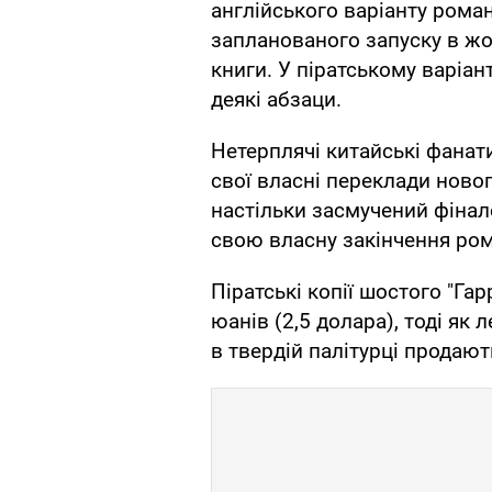
англійського варіанту роман
запланованого запуску в жо
книги. У піратському варіан
деякі абзаци.
Нетерплячі китайські фанати
свої власні переклади новог
настільки засмучений фінал
свою власну закінчення рома
Піратські копії шостого "Гар
юанів (2,5 долара), тоді як
в твердій палітурці продают