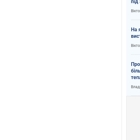
під
кри
Вікт
На 
вис
Вікт
Про
біл
теп
від
Влад
у К