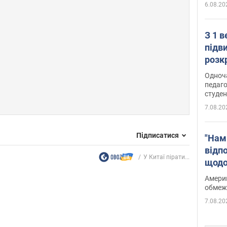
6.08.20
З 1 
підв
розк
Одноч
педаго
студен
7.08.20
Підписатися
"Нам
відп
У Китаї пірати...
щодо
Patri
Америк
обмеж
7.08.20