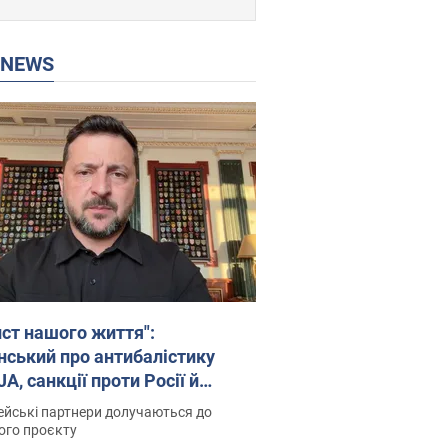
P NEWS
ист нашого життя":
нський про антибалістику
A, санкції проти Росії й
имку аграріїв. Відео
йські партнери долучаються до
ого проєкту