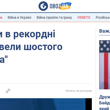
ни
Війна в Україні
Війна Ізраїлю та Ірану
VENETO
Російськ
Важ
и в рекордні
вели шостого
а"
Читать на русском
Друж
Байд
який