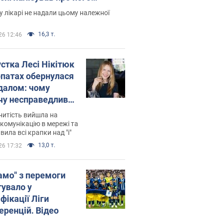
есивний" рак
 лікарі не надали цьому належної
16,3 т.
26 12:46
устка Лесі Нікітюк
рпатах обернулася
далом: чому
чу несправедливо
йтили
нитість вийшла на
комунікацію в мережі та
вила всі крапки над "і"
13,0 т.
26 17:32
амо" з перемоги
тувало у
фікації Ліги
еренцій. Відео