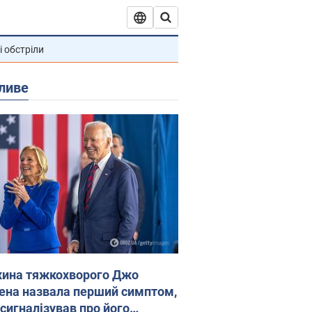
і обстріли
ливе
ина тяжкохворого Джо
ена назвала перший симптом,
 сигналізував про його