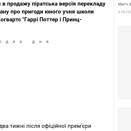
я в продажу піратська версія перекладу
Матч в
ану про пригоди юного учня школи
6.08.20
огвартс "Гаррі Поттер і Принц-
ідео дня
ва тижні після офіційної прем'єри