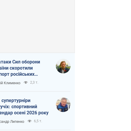
атаки Сил оборони
аїни скоротили
порт російських
топродуктів
2,3 т.
ій Клименко
 супертурніри
учіх: спортивний
ендар осені 2026 року
6,5 т.
сандр Липенко