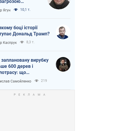
 загрозою
тична логістика
10,1 т.
ор Ягун
якому боці історії
тупає Дональд Трамп?
8,3 т.
ор Каспрук
 заплановану вирубку
ьше 600 дерев і
лотрасу: що
бувається на Теремках
219
ислав Самойленко
иєві