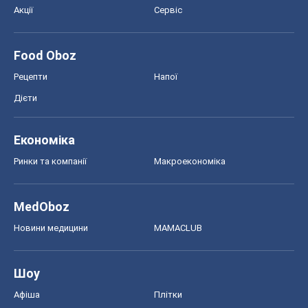
Шоу
Афіша
Плітки
Краса
Мода
Жіночий журнал