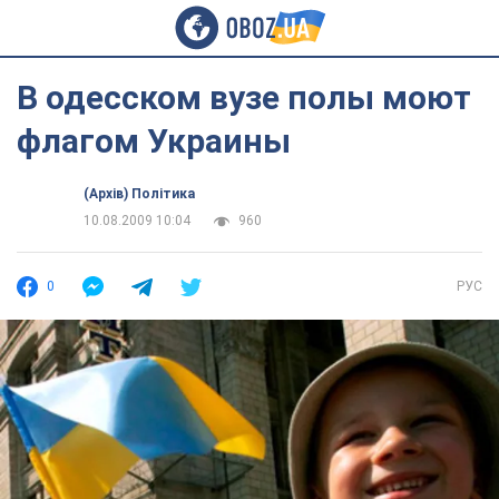
В одесском вузе полы моют
флагом Украины
(Архів) Політика
10.08.2009 10:04
960
0
РУС