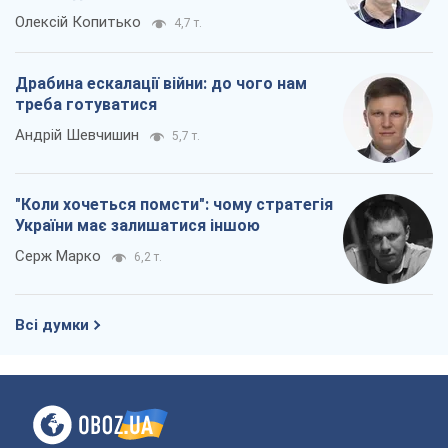
Про компанію
Команда
Правова інформація
Політика конфіденційності
Реклама на сайті
Документи
Редакційна політика
Журналісти OBOZ.UA на місці
подій
OBOZ.UA
Політика
Світ
Розслідування
Блоги
Суспільство
Регіони України