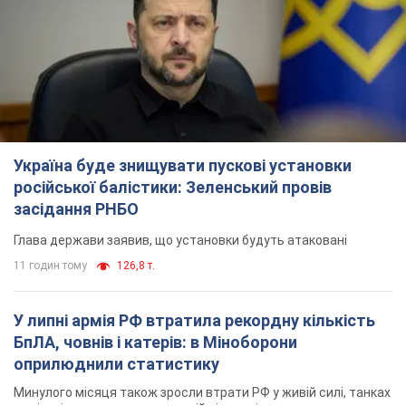
БпЛА, човнів і катерів: в Міноборони
оприлюднили статистику
Минулого місяця також зросли втрати РФ у живій силі, танках
та кількість уражень на великій відстані
9 годин тому
4,6 т.
"Потрібні швидкі та нестандартні підходи":
Корецький пообіцяв надати бізнесу
пріоритетний доступ до наявних складських
приміщень
Так чи так, бізнес після обстрілів отримає підтримку
5 годин тому
966