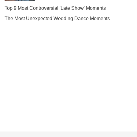
Ми в Telegram! Підписуйся! Читай тільки найкраще!
Підписатись
Підписатись
В одесском вузе...
Важливе