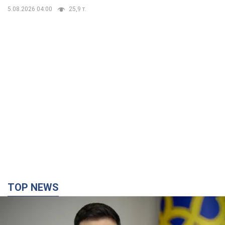
TOP NEWS
Україна буде знищувати пускові установки
російської балістики: Зеленський провів
засідання РНБО
Глава держави заявив, що установки будуть атаковані
11 годин тому
126,8 т.
У липні армія РФ втратила рекордну кількість