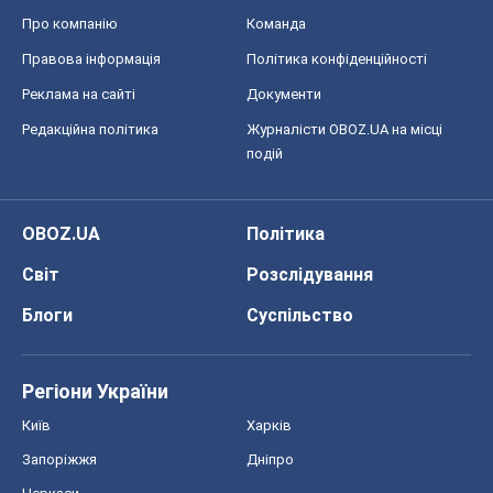
Київ
Харків
Запоріжжя
Дніпро
Черкаси
Спорт
Футбол
Баскетбол
Хокей
Бокс
Формула-1
Моя школа
ГДЗ
Підручники
Онлайн уроки
ДПА
ЗНО
НМТ
СНД посібники