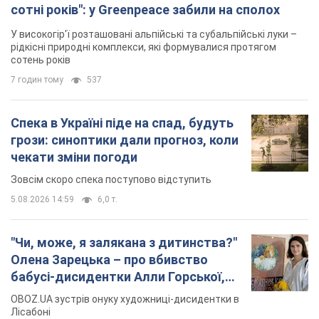
Олена Зарецька – про вбивство
бабусі-дисидентки Алли Горської,
критику Дмитра Стуса та втечу в
OBOZ.UA зустрів онуку художниці-дисидентки в
Португалію з 5 дітьми
Лісабоні
5.08.2026 04:00
25,9 т.