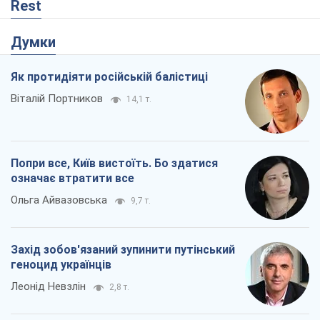
геноцид українців
Леонід Невзлін
2,8 т.
Заглянемо в зуби дарованому коневі:
прискіпливо – про допомогу Україні
Олександр Кірш
5,0 т.