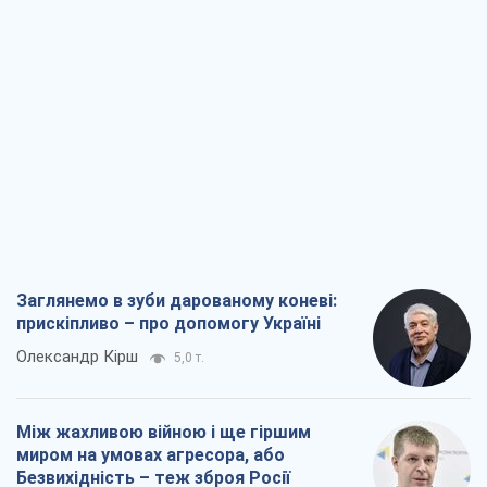
Між жахливою війною і ще гіршим
миром на умовах агресора, або
Безвихідність – теж зброя Росії
Олексій Копитько
4,7 т.
Драбина ескалації війни: до чого нам
треба готуватися
Андрій Шевчишин
5,7 т.
"Коли хочеться помсти": чому стратегія
України має залишатися іншою
Серж Марко
6,2 т.
Всі думки