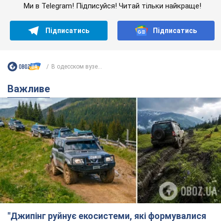
"Джипінг руйнує екосистеми, які формувалися
сотні років": у Greenpeace забили на сполох
У високогір'ї розташовані альпійські та субальпійські луки –
рідкісні природні комплекси, які формувалися протягом
сотень років
7 годин тому
537
Спека в Україні піде на спад, будуть
грози: синоптики дали прогноз, коли
чекати зміни погоди
Зовсім скоро спека поступово відступить
5.08.2026 14:59
6,0 т.
"Чи, може, я залякана з дитинства?"