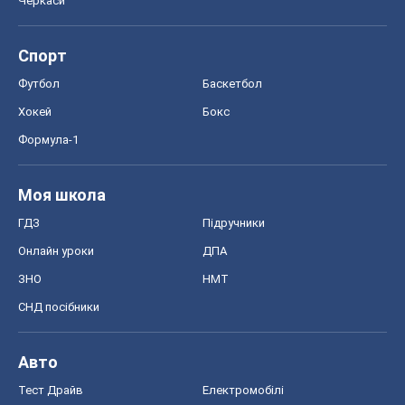
Авто
Тест Драйв
Електромобілі
Акції
Сервіс
Food Oboz
Рецепти
Напої
Дієти
Економіка
Ринки та компанії
Макроекономіка
MedOboz
Новини медицини
MAMACLUB