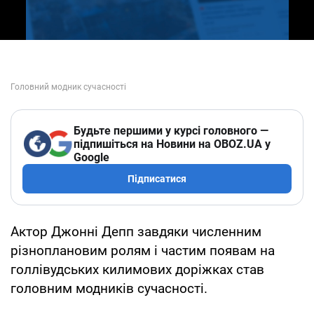
Будьте першими у курсі головного —
підпишіться на Новини на OBOZ.UA у
Google
Підписатися
Актор Джонні Депп завдяки численним
різноплановим ролям і частим появам на
голлівудських килимових доріжках став
головним модників сучасності.