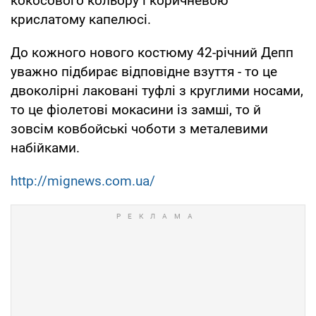
кокосового кольору і коричневою
крислатому капелюсі.
До кожного нового костюму 42-річний Депп
уважно підбирає відповідне взуття - то це
двоколірні лаковані туфлі з круглими носами,
то це фіолетові мокасини із замші, то й
зовсім ковбойські чоботи з металевими
набійками.
http://mignews.com.ua/