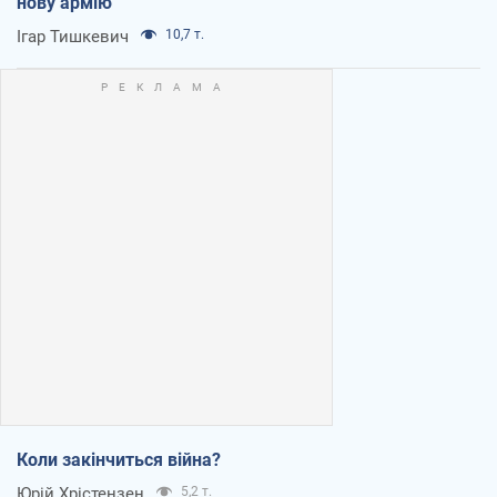
нову армію
Ігар Тишкевич
10,7 т.
Коли закінчиться війна?
Юрій Хрістензен
5,2 т.