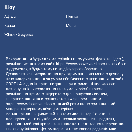
Шоу
Афіша
Плітки
Краса
Мода
Жіночий журнал
Використання будь-яких матеріалів ( в тому числі фото- та відео-),
розміщених на цьому сайті
https://www.obozrevatel.com
та всіх його
піддоменах, в будь-якому вигляді суворо заборонено.
Дозволяється використання при отриманні письмового дозволу
на їх використання та за умови обов'язкового посилання на сайт
OBOZ.UA, а для інтернет-видань - при отриманні письмового
дозволу на їх використання та за умови обов'язкового
розміщення прямого, відкритого для пошукових систем,
гіперпосилання на сторінку OBOZ.UA за посиланням
https://www.obozrevatel.com
, на якій розміщено оригінальний
матеріал в першому абзаці матеріалу.
Всі матеріали на цьому сайті, в тому числі інтерв’ю, статті,
дослідження – є службовими творами журналістів редакції,
виключні майнові права на які належать ТОВ «Золота середина».
На всі опубліковані фотоматеріали Getty Images редакція має