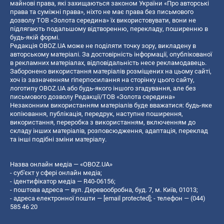
майнові права, які захищаються законом України «Про авторські
права та суміжні права», ніхто не має права без письмового
дозволу ТОВ «Золота середина» їх використовувати, вони не
підлягають подальшому відтворенню, перекладу, поширенню в
будь-якій формі.
Редакція OBOZ.UA може не поділяти точку зору, викладену в
авторському матеріалі. За достовірність інформації, опублікованої
в рекламних матеріалах, відповідальність несе рекламодавець.
Заборонено використання матеріалів розміщених на цьому сайті,
хоч із зазначенням гіперпосилання на сторінку цього сайту,
логотипу OBOZ.UA або будь-якого іншого згадування, але без
письмового дозволу Редакції/ТОВ «Золота середина»
Незаконним використанням матеріалів буде вважатися: будь-яке
копiювання, публiкацiя, передрук, наступне поширення,
використання, переробка з використанням, включенням до
складу інших матеріалів, розповсюдження, адаптація, переклад
та інші подібні зміни матеріалу.
Назва онлайн медіа — «OBOZ.UA»
- суб'єкт у сфері онлайн медіа;
- ідентифікатор медіа — R40-06156;
- поштова адреса — вул. Деревообробна, буд. 7, м. Київ, 01013;
- адреса електронної пошти —
[email protected]
; - телефон — (044)
585 46 20