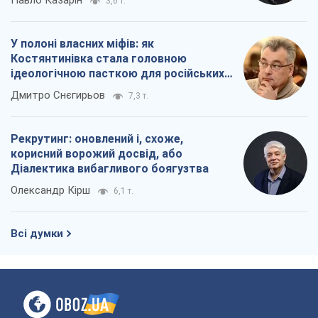
Павло Казарін
3,6 т.
У полоні власних міфів: як
Костянтинівка стала головною
ідеологічною пасткою для російських
окупантів
Дмитро Снєгирьов
7,3 т.
Рекрутинг: оновлений і, схоже,
корисний ворожий досвід, або
Діалектика вибагливого боягузтва
Олександр Кірш
6,1 т.
Всі думки