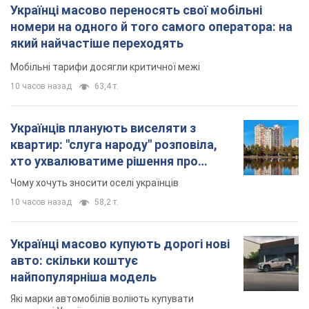
Українці масово переносять свої мобільні
номери на одного й того самого оператора: на
який найчастіше переходять
Мобільні тарифи досягли критичної межі
10 часов назад
63,4 т.
Українців планують виселяти з
квартир: "слуга народу" розповіла,
хто ухвалюватиме рішення про
знесення будинків
Чому хочуть зносити оселі українців
10 часов назад
58,2 т.
Українці масово купують дорогі нові
авто: скільки коштує
найпопулярніша модель
Які марки автомобілів воліють купувати