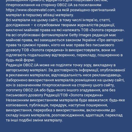
гіперпосилання на сторінку OBOZ.UA за посиланням
https://www.obozrevatel.com
, на якій розміщено оригінальний
матеріал в першому абзаці матеріалу.
Всі матеріали на цьому сайті, в тому числі інтерв’ю, статті,
дослідження – є службовими творами журналістів редакції,
виключні майнові права на які належать ТОВ «Золота середина».
На всі опубліковані фотоматеріали Getty Images редакція має
майнові права, які захищаються законом України «Про авторські
права та суміжні права», ніхто не має права без письмового
дозволу ТОВ «Золота середина» їх використовувати, вони не
підлягають подальшому відтворенню, перекладу, поширенню в
будь-якій формі.
Редакція OBOZ.UA може не поділяти точку зору, викладену в
авторському матеріалі. За достовірність інформації, опублікованої
в рекламних матеріалах, відповідальність несе рекламодавець.
Заборонено використання матеріалів розміщених на цьому сайті,
хоч із зазначенням гіперпосилання на сторінку цього сайту,
логотипу OBOZ.UA або будь-якого іншого згадування, але без
письмового дозволу Редакції/ТОВ «Золота середина»
Незаконним використанням матеріалів буде вважатися: будь-яке
копiювання, публiкацiя, передрук, наступне поширення,
використання, переробка з використанням, включенням до
складу інших матеріалів, розповсюдження, адаптація, переклад
та інші подібні зміни матеріалу.