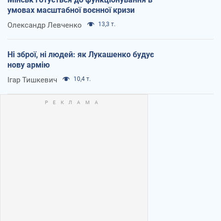
умовах масштабної воєнної кризи
Олександр Левченко
13,3 т.
Ні зброї, ні людей: як Лукашенко будує
нову армію
Ігар Тишкевич
10,4 т.