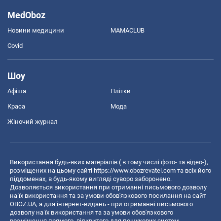
MedOboz
Новини медицини
MAMACLUB
Covid
Шоу
Афіша
Плітки
Краса
Мода
Жіночий журнал
Використання будь-яких матеріалів ( в тому числі фото- та відео-),
розміщених на цьому сайті
https://www.obozrevatel.com
та всіх його
піддоменах, в будь-якому вигляді суворо заборонено.
Дозволяється використання при отриманні письмового дозволу
на їх використання та за умови обов'язкового посилання на сайт
OBOZ.UA, а для інтернет-видань - при отриманні письмового
дозволу на їх використання та за умови обов'язкового
розміщення прямого, відкритого для пошукових систем,