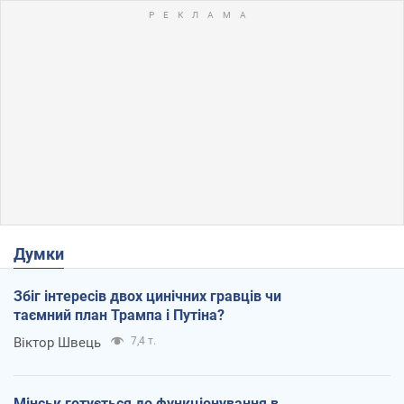
Думки
Збіг інтересів двох цинічних гравців чи
таємний план Трампа і Путіна?
Віктор Швець
7,4 т.
Мінськ готується до функціонування в