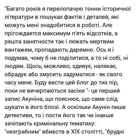
"Багато років я перелопачую тонни історичної
літератури в пошуках фактів і деталей, які
можуть мені знадобитися в роботі. Але
прігождается максимум п'ять відсотків, а
решта занятности так і лежать мертвим
вантажем, пропадають даремно. Ось я і
подумав, чому б не поділитися, а то ні собі, ні
людям. Щось, можливо, здивує, налякає,
обрадує або змусить задуматися - як свого
часу мене. Буду вести цей блог до тих пір,
поки не вичерпаються засіки "- це перший
запис Акуніна, що пояснює, що саме слід
шукати в його блозі. А оскільки Акунін пише
детективи, то і пости його так чи інакше
зачіпають кримінальну тематику:
"незграбним" вбивств в XIX столітті, "брудні