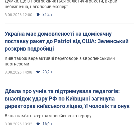
Думка, що в Росії закінчаться балістичні ракети, вкрай
небезпечна, наголосив експерт
31,2 т.
8.08.2026 12:00
Україна має домовленості на щомісячну
поставку ракет до Patriot від США: Зеленський
розкрив подробиці
Київ також веде активні переговори з європейськими
партнерами
23,2 т.
8.08.2026 14:08
Дбала про учнів та підтримувала педагогів:
внаслідок удару РФ по Київщині загинула
директорка київського ліцею, її чоловік та онук
Вічна пам'ять жертвам російського терору
16,0 т.
8.08.2026 13:32