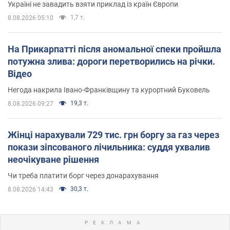
Україні не завадить взяти приклад із країн Європи
1,7 т.
8.08.2026 05:10
На Прикарпатті після аномальної спеки пройшла
потужна злива: дороги перетворились на річки.
Відео
Негода накрила Івано-Франківщину та курортний Буковель
19,3 т.
8.08.2026 09:27
Жінці нарахували 729 тис. грн боргу за газ через
покази зіпсованого лічильника: суддя ухвалив
неочікуване рішення
Чи треба платити борг через донарахування
30,3 т.
8.08.2026 14:43