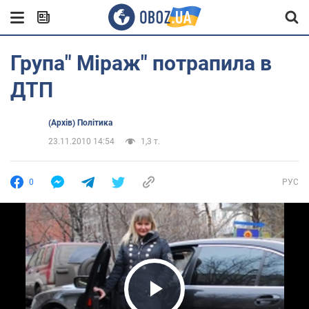
Група" Міраж" потрапила в
ДТП
(Архів) Політика
23.11.2010 14:54
1,3 т.
0
РУС