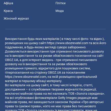
Афіша
Плітки
Краса
Мода
Жіночий журнал
Використання будь-яких матеріалів ( в тому числі фото- та відео-),
розміщених на цьому сайті
https://www.obozrevatel.com
та всіх його
піддоменах, в будь-якому вигляді суворо заборонено.
Дозволяється використання при отриманні письмового дозволу
на їх використання та за умови обов'язкового посилання на сайт
OBOZ.UA, а для інтернет-видань - при отриманні письмового
дозволу на їх використання та за умови обов'язкового
розміщення прямого, відкритого для пошукових систем,
гіперпосилання на сторінку OBOZ.UA за посиланням
https://www.obozrevatel.com
, на якій розміщено оригінальний
матеріал в першому абзаці матеріалу.
Всі матеріали на цьому сайті, в тому числі інтерв’ю, статті,
дослідження – є службовими творами журналістів редакції,
виключні майнові права на які належать ТОВ «Золота середина».
На всі опубліковані фотоматеріали Getty Images редакція має
майнові права, які захищаються законом України «Про авторські
права та суміжні права», ніхто не має права без письмового
дозволу ТОВ «Золота середина» їх використовувати, вони не