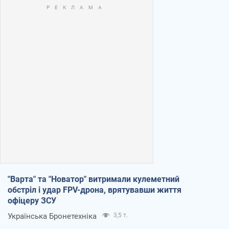
"Варта" та "Новатор" витримали кулеметний
обстріл і удар FPV-дрона, врятувавши життя
офіцеру ЗСУ
Українська Бронетехніка
3,5 т.