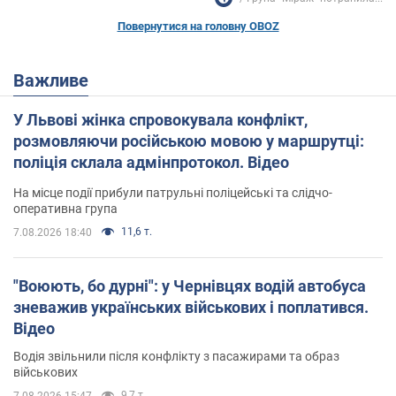
Повернутися на головну OBOZ
Важливе
У Львові жінка спровокувала конфлікт,
розмовляючи російською мовою у маршрутці:
поліція склала адмінпротокол. Відео
На місце події прибули патрульні поліцейські та слідчо-
оперативна група
11,6 т.
7.08.2026 18:40
"Воюють, бо дурні": у Чернівцях водій автобуса
зневажив українських військових і поплатився.
Відео
Водія звільнили після конфлікту з пасажирами та образ
військових
9,7 т.
7.08.2026 15:47