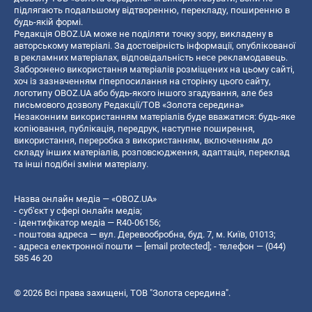
підлягають подальшому відтворенню, перекладу, поширенню в
будь-якій формі.
Редакція OBOZ.UA може не поділяти точку зору, викладену в
авторському матеріалі. За достовірність інформації, опублікованої
в рекламних матеріалах, відповідальність несе рекламодавець.
Заборонено використання матеріалів розміщених на цьому сайті,
хоч із зазначенням гіперпосилання на сторінку цього сайту,
логотипу OBOZ.UA або будь-якого іншого згадування, але без
письмового дозволу Редакції/ТОВ «Золота середина»
Незаконним використанням матеріалів буде вважатися: будь-яке
копiювання, публiкацiя, передрук, наступне поширення,
використання, переробка з використанням, включенням до
складу інших матеріалів, розповсюдження, адаптація, переклад
та інші подібні зміни матеріалу.
Назва онлайн медіа — «OBOZ.UA»
- суб'єкт у сфері онлайн медіа;
- ідентифікатор медіа — R40-06156;
- поштова адреса — вул. Деревообробна, буд. 7, м. Київ, 01013;
- адреса електронної пошти —
[email protected]
; - телефон — (044)
585 46 20
© 2026 Всі права захищені, ТОВ "Золота середина".