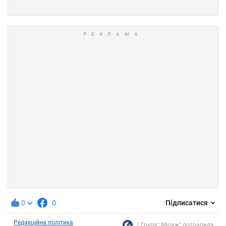
0
0
Підписатися
Редакційна політика
Група" Міраж" потрапила...