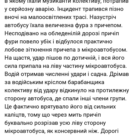
в якому їхали музиканти колективу, потрапив
у серйозну аварію. Інцидент трапився пізно
вночі на малоосвітлених трасі. Назустріч
автобусу їхала величезна фура з причепом.
Несподівано на обледенілій дорозі причіп
фури повело убік і відбулося практично
лобове зіткнення причепа з мікроавтобусом.
На щастя, удар пішов по дотичній, і вся його
сила припала на ліву частину мікроавтобуса.
Водій отримав численні удари і садна. Дрімав
за водійським кріслом барабанщика
колективу від удару відкинуло на протилежну
сторону автобуса, де спали інші члени групи.
Це фактично врятувало його від сильних
каліцтв, тому що через мить причіп
буквально розрізав усю ліву сторону
мікроавтобуса, як консервний ніж. Дорогі