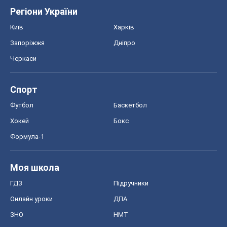
Регіони України
Київ
Харків
Запоріжжя
Дніпро
Черкаси
Спорт
Футбол
Баскетбол
Хокей
Бокс
Формула-1
Моя школа
ГДЗ
Підручники
Онлайн уроки
ДПА
ЗНО
НМТ