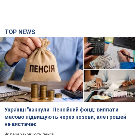
TOP NEWS
Українці "хакнули" Пенсійний фонд: виплати
масово підвищують через позови, але грошей
не вистачає
Як перераховують пенсії