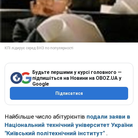
Будьте першими у курсі головного —
підпишіться на Новини на OBOZ.UA у
Google
Підписатися
Найбільше число абітурієнтів
подали заяви в
Національний технічний університет України
"Київський політехнічний інститут"
.