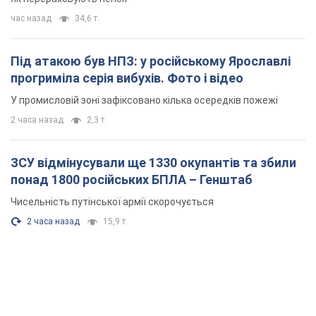
час назад
34,6 т.
Під атакою був НПЗ: у російському Ярославлі
прогриміла серія вибухів. Фото і відео
У промисловій зоні зафіксовано кілька осередків пожежі
2 часа назад
2,3 т.
ЗСУ відмінусували ще 1330 окупантів та збили
понад 1800 російських БПЛА – Генштаб
Чисельність путінської армії скорочується
2 часа назад
15,9 т.