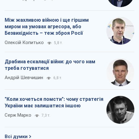
Між жахливою війною і ще гіршим
миром на умовах агресора, або
Безвихідність – теж зброя Росії
Олексій Копитько
5,8 т.
Драбина ескалації війни: до чого нам
треба готуватися
Андрій Шевчишин
6,8 т.
"Коли хочеться помсти": чому стратегія
України має залишатися іншою
Серж Марко
7,3 т.
Всі думки