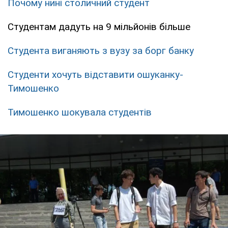
Почому нині столичний студент
Студентам дадуть на 9 мільйонів більше
Студента виганяють з вузу за борг банку
Студенти хочуть відставити ошуканку-
Тимошенко
Тимошенко шокувала студентів