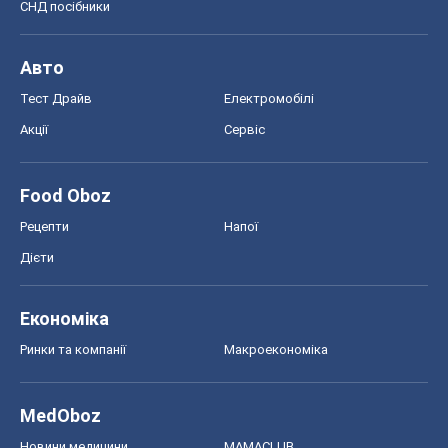
СНД посібники
Авто
Тест Драйв
Електромобілі
Акції
Сервіс
Food Oboz
Рецепти
Напої
Дієти
Економіка
Ринки та компанії
Макроекономіка
MedOboz
Новини медицини
MAMACLUB