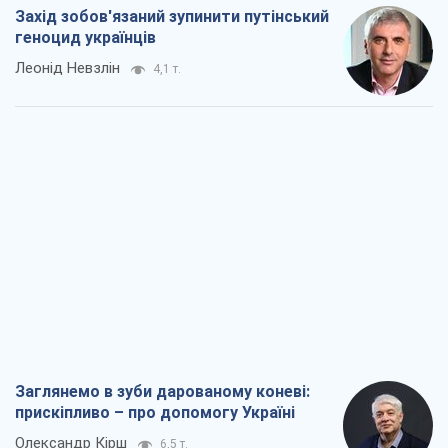
Захід зобов'язаний зупинити путінський
геноцид українців
Леонід Невзлін
4,1 т.
Заглянемо в зуби дарованому коневі:
прискіпливо – про допомогу Україні
Олександр Кірш
6,5 т.