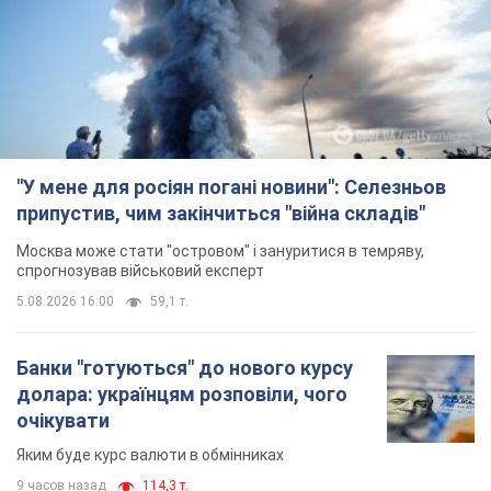
"У мене для росіян погані новини": Селезньов
припустив, чим закінчиться "війна складів"
Москва може стати "островом" і зануритися в темряву,
спрогнозував військовий експерт
5.08.2026 16:00
59,1 т.
Банки "готуються" до нового курсу
долара: українцям розповіли, чого
очікувати
Яким буде курс валюти в обмінниках
9 часов назад
114,3 т.