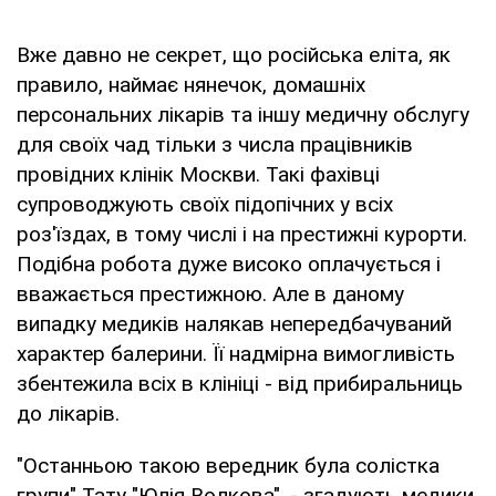
Вже давно не секрет, що російська еліта, як
правило, наймає нянечок, домашніх
персональних лікарів та іншу медичну обслугу
для своїх чад тільки з числа працівників
провідних клінік Москви. Такі фахівці
супроводжують своїх підопічних у всіх
роз'їздах, в тому числі і на престижні курорти.
Подібна робота дуже високо оплачується і
вважається престижною. Але в даному
випадку медиків налякав непередбачуваний
характер балерини. Її надмірна вимогливість
збентежила всіх в клініці - від прибиральниць
до лікарів.
"Останньою такою вередник була солістка
групи" Тату "Юлія Волкова", - згадують медики.