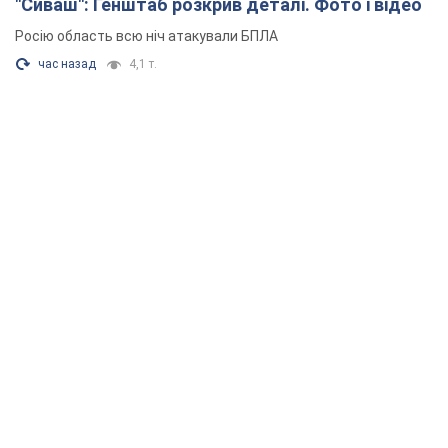
"Сиваш": Генштаб розкрив деталі. Фото і відео
Росію область всю ніч атакували БПЛА
час назад
4,1 т.