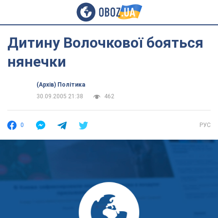
Дитину Волочкової бояться
нянечки
(Архів) Політика
30.09.2005 21:38
462
0
РУС