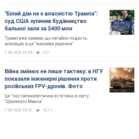
"Білий дім не є власністю Трампа":
суд США зупинив будівництво
бальної зали за $400 млн
Трамп вже заявив, що негайно подасть
апеляцію а це "жахливе рішення"
7.08.2026 23:54
3,5 т.
Війна змінює не лише тактику: в НГУ
показали інженерні рішення проти
російських FPV-дронів. Фото
Це "постапокаліптична естетика зі світу
"Шаленого Макса"
7.08.2026 23:47
10,1 т.