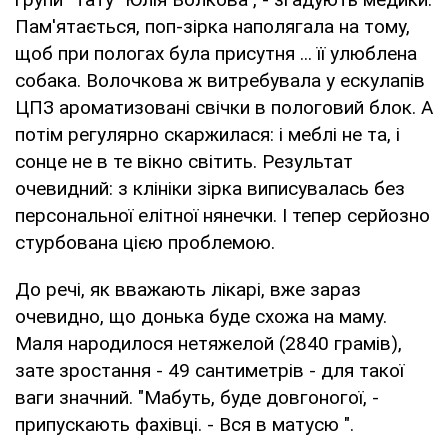
Пам'ятається, поп-зірка наполягала на тому,
щоб при пологах була присутня ... її улюблена
собака. Волочкова ж витребувала у ескулапів
ЦПЗ ароматизовані свічки в пологовий блок. А
потім регулярно скаржилася: і меблі не та, і
сонце не в те вікно світить. Результат
очевидний: з клініки зірка виписувалась без
персональної елітної нянечки. І тепер серйозно
стурбована цією проблемою.
До речі, як вважають лікарі, вже зараз
очевидно, що донька буде схожа на маму.
Маля народилося нетяжелой (2840 грамів),
зате зростання - 49 сантиметрів - для такої
ваги значний. "Мабуть, буде довгоногої, -
припускають фахівці. - Вся в матусю ".