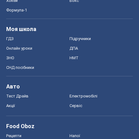
Хокей
Бокс
Формула-1
Моя школа
ГДЗ
Підручники
Онлайн уроки
ДПА
ЗНО
НМТ
СНД посібники
Авто
Тест Драйв
Електромобілі
Акції
Сервіс
Food Oboz
Рецепти
Напої