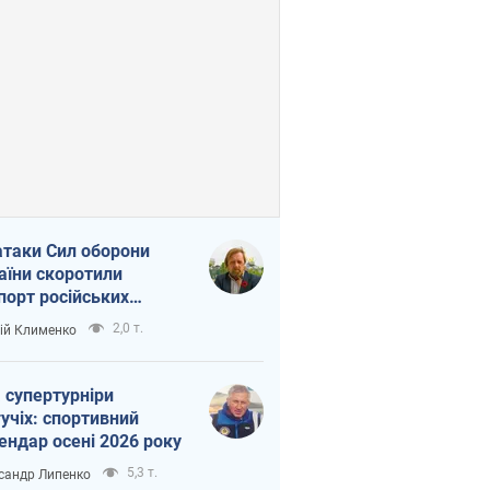
атаки Сил оборони
аїни скоротили
порт російських
топродуктів
2,0 т.
ій Клименко
 супертурніри
учіх: спортивний
ендар осені 2026 року
5,3 т.
сандр Липенко