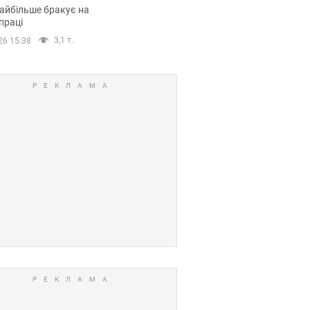
сії
айбільше бракує на
праці
3,1 т.
26 15:38