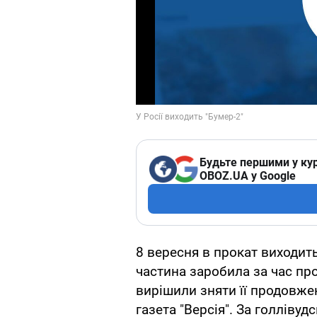
Будьте першими у кур
OBOZ.UA у Google
8 вересня в прокат виходит
частина заробила за час про
вирішили зняти її продовже
газета "Версія". За голлівуд