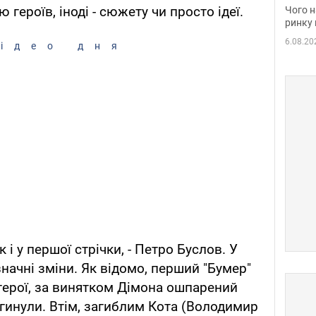
вакан
героїв, іноді - сюжету чи просто ідеї.
Чого н
ринку 
6.08.20
ідео дня
 і у першої стрічки, - Петро Буслов. У
значні зміни. Як відомо, перший "Бумер"
 герої, за винятком Дімона ошпарений
агинули. Втім, загиблим Кота (Володимир