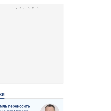
ки
мль переносить