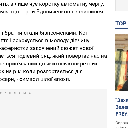
ть, а лише чує коротку автоматну чергу.
ться, що герой Вдовиченкова залишився
TO
ні братки стали бізнесменами. Кот
тя і закохується в молоду дівчину.
и-аферистки закручений сюжет нової
ється подієвий ряд, який повертає нас на
 не прив'язаний до якихось конкретних
к на рік, коли розгортається дія.
ери, - символ цілої епохи.
"Зах
Зеле
FREYJ
підтр
Європе
спільн