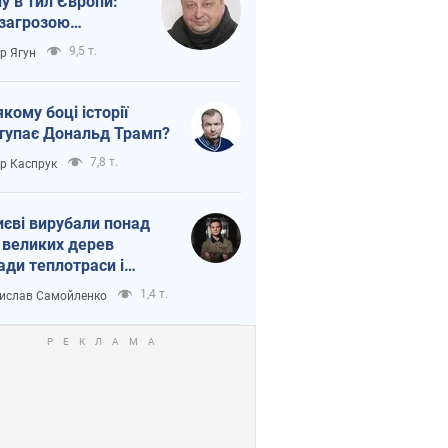
ну в тил Європи:
 загрозою
тична логістика
9,5 т.
ор Ягун
якому боці історії
тупає Дональд Трамп?
7,8 т.
ор Каспрук
иєві вирубали понад
 великих дерев
ади теплотраси і
переч Генплану
1,4 т.
ислав Самойленко