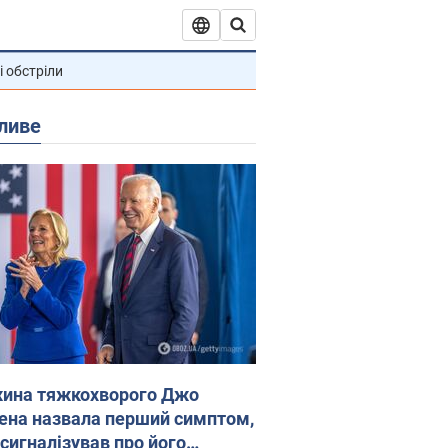
і обстріли
ливе
ина тяжкохворого Джо
ена назвала перший симптом,
 сигналізував про його