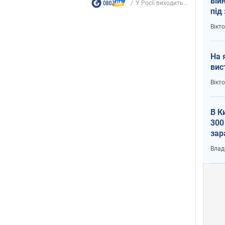
вій
У Росії виходить...
під
кри
Вікт
На 
вис
Вікт
В К
300
зар
всу
Влад