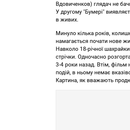
Вдовиченков) глядач не бачи
У другому "Бумері" виявляє
в живих.
Минуло кілька років, колиш
намагається почати нове жит
Навколо 18-річної шахрайк
стрічки. Одночасно розгорта
3-4 роки назад. Втім, фільм
подій, в ньому немає вказіво
Картина, як вважають продюс