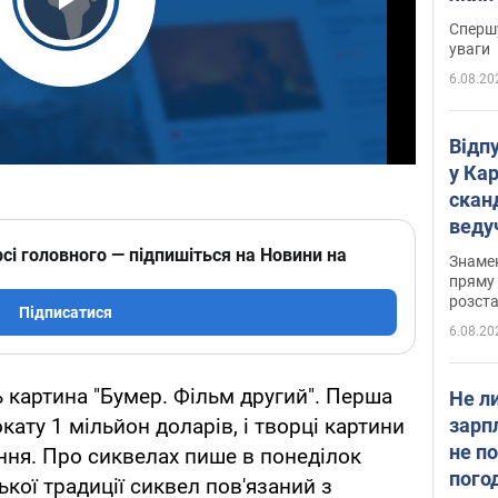
"агр
Play Video
Спершу
уваги
6.08.20
Відп
у Ка
скан
веду
захе
сі головного — підпишіться на Новини на
Знаме
пряму 
розста
Підписатися
6.08.20
ь картина "Бумер. Фільм другий". Перша
Не л
зарп
кату 1 мільйон доларів, і творці картини
не п
ння. Про сиквелах пише в понеділок
пого
ської традиції сиквел пов'язаний з