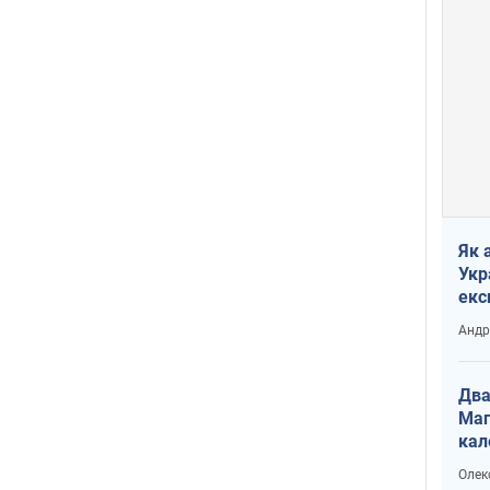
Як 
Укр
екс
наф
Андр
Два
Маг
кал
Олек