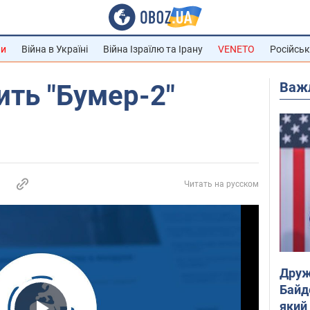
ни
Війна в Україні
Війна Ізраїлю та Ірану
VENETO
Російськ
Важ
ить "Бумер-2"
Читать на русском
Друж
Байд
який