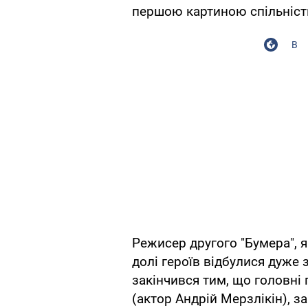
першою картиною спільністю 
В
Режисер другого "Бумера", як
долі героїв відбулися дуже 
закінчився тим, що головні
(актор Андрій Мерзлікін), з