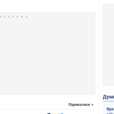
Дум
Підписатися
Кре