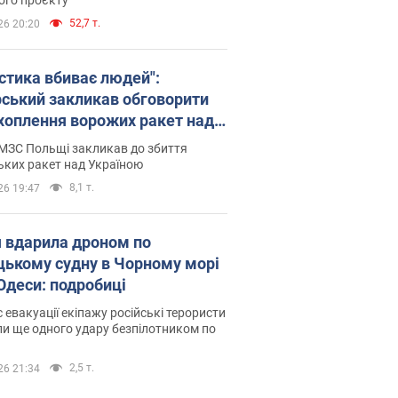
52,7 т.
26 20:20
істика вбиває людей":
рський закликав обговорити
хоплення ворожих ракет над
їною
МЗС Польщі закликав до збиття
ьких ракет над Україною
8,1 т.
26 19:47
я вдарила дроном по
цькому судну в Чорному морі
 Одеси: подробиці
с евакуації екіпажу російські терористи
и ще одного удару безпілотником по
2,5 т.
26 21:34