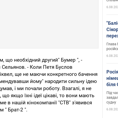
6.08.20
"Бал
Сіко
пере
Укра
Глава 
російс
6.08.20
м, що необхідний другий" Бумер ", -
 Сельянов. - Коли Петя Буслов
Росі
іквел, ще не маючи конкретного бачення
німе
омендувавши йому" народити сильну ідею
біля
идумав, і ми почали роботу. Взагалі, я не
Під ча
 що якщо їхні ідеї цікаві, то вони мають
завдал
ме в нашій кінокомпанії "СТВ" з'явився
судну
 " Брат-2 ".
6.08.20