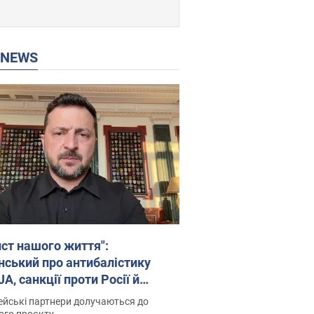
P NEWS
ист нашого життя":
нський про антибалістику
A, санкції проти Росії й
имку аграріїв. Відео
йські партнери долучаються до
ого проєкту