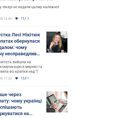
есивний" рак
 лікарі не надали цьому належної
15,1 т.
26 12:46
устка Лесі Нікітюк
рпатах обернулася
далом: чому
чу несправедливо
йтили
нитість вийшла на
комунікацію в мережі та
вила всі крапки над "і"
12,0 т.
26 17:32
ише через
лату: чому українці
оспішають
джуватися на