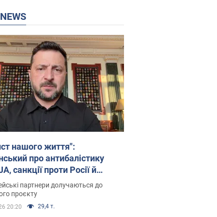
P NEWS
ист нашого життя":
нський про антибалістику
A, санкції проти Росії й
имку аграріїв. Відео
йські партнери долучаються до
ого проєкту
29,4 т.
26 20:20