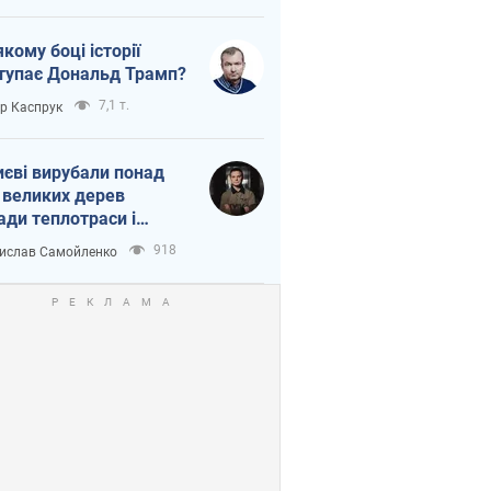
якому боці історії
тупає Дональд Трамп?
7,1 т.
ор Каспрук
иєві вирубали понад
 великих дерев
ади теплотраси і
переч Генплану
918
ислав Самойленко