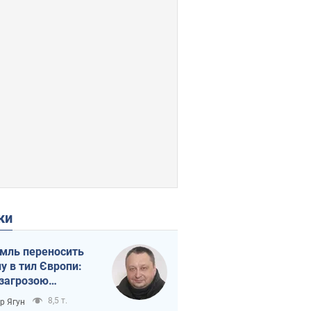
ки
мль переносить
ну в тил Європи:
 загрозою
тична логістика
8,5 т.
ор Ягун