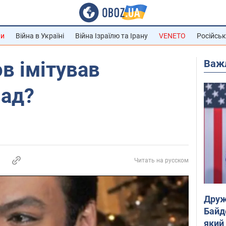
ни
Війна в Україні
Війна Ізраїлю та Ірану
VENETO
Російськ
Важ
ов імітував
пад?
Читать на русском
Друж
Байд
який