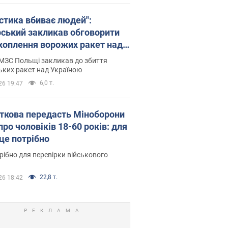
істика вбиває людей":
рський закликав обговорити
хоплення ворожих ракет над
їною
МЗС Польщі закликав до збиття
ьких ракет над Україною
6,0 т.
26 19:47
ткова передасть Міноборони
про чоловіків 18-60 років: для
 це потрібно
рібно для перевірки військового
22,8 т.
26 18:42