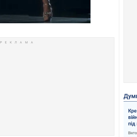
Дум
Кре
вій
під
кри
Вікт