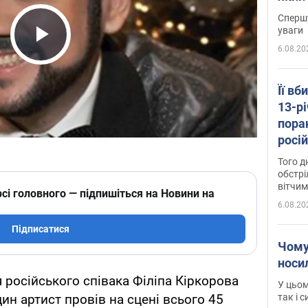
"агр
Спершу
уваги
6.08.20
Play Video
Її вб
13-рі
пора
росій
Сумщ
Того д
обстрі
вітчим
сі головного — підпишіться на Новини на
6.08.20
Підписатися
Чому
носи
 російського співака Філіпа Кіркорова
У цьом
так і 
дин артист провів на сцені всього 45