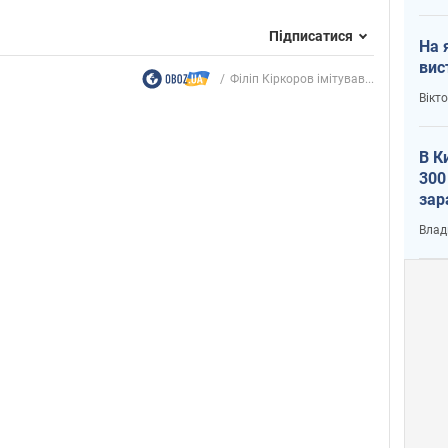
Підписатися
На 
вис
Філіп Кіркоров імітував...
Вікт
В К
300
зар
всу
Влад