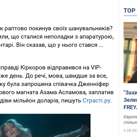
TO
к раптово покинув своїх шанувальників?
ли, що сталися неполадки з апаратурою,
тарі. Він сказав, що у нього стався ...
правді Кіркоров відправився на VIP-
 же день. До речі, мова, швидше за все,
 яку була запрошена співачка Дженніфер
ового магната Азама Асламова, заплатив
"Зах
Зеле
-діви мільйон доларів, пишуть
Страсті.ру.
FREYJ
підтр
Європе
спільн
6.08.20