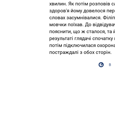
хвилин. Як потім розповів с
здоров'я йому довелося пер
словах засумнівалися. Філіп
мовчки поїхав. До відвідува
пояснити, що ж сталося, та 
результаті глядачі спочатку
потім підключилася охорона 
постраждалі з обох сторін.
В