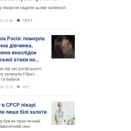
есивний" рак
 лікарі не надали цьому належної
13,5 т.
26 12:46
ила Росія: померла
чна дівчинка,
нена внаслідок
ської атаки на
ину. Фото
ня під час російського
лу загинули її брат,
 та бабуся
9,9 т.
26 12:13
 в СРСР лікарі
ли лише білі халати
у був як практичний,
символічний сенс