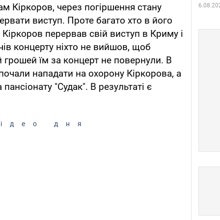
ам Кіркоров, через погіршення стану
6.08.20
ервати виступ. Проте багато хто в його
 Кіркоров перервав свій виступ в Криму і
чів концерту ніхто не вийшов, щоб
й грошей їм за концерт не повернули. В
 почали нападати на охорону Кіркорова, а
пансіонату "Судак". В результаті є
ідео дня