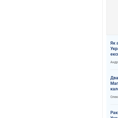
Як 
Укр
екс
наф
Андр
Два
Маг
кал
Олек
Рак