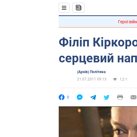
Герої вій
Філіп Кіркор
серцевий на
(Архів) Політика
21.07.2011 09:13
1,2 т.
0