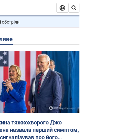
і обстріли
ливе
ина тяжкохворого Джо
ена назвала перший симптом,
 сигналізував про його