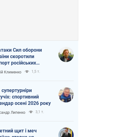
атаки Сил оборони
аїни скоротили
порт російських
топродуктів
1,5 т.
ій Клименко
 супертурніри
учіх: спортивний
ендар осені 2026 року
3,1 т.
сандр Липенко
етний щит і меч