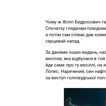
Чому ж Філіп Бедросович та
Спочатку глядачам повідоми
а потім сам співак дав комен
серцевий напад.
За даними інших видань, нас
весілля, яка відбулася в той
йде саме про ту весіллі, на
Лопес. Наречений, син нафт
за виступ голлівудської поп