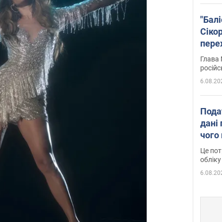
"Бал
Сіко
пере
Укра
Глава 
російс
6.08.20
Пода
дані 
чого
Це пот
обліку
6.08.20