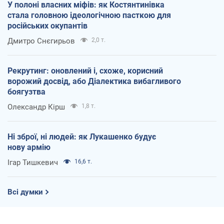
У полоні власних міфів: як Костянтинівка
стала головною ідеологічною пасткою для
російських окупантів
Дмитро Снєгирьов
2,0 т.
Рекрутинг: оновлений і, схоже, корисний
ворожий досвід, або Діалектика вибагливого
боягузтва
Олександр Кірш
1,8 т.
Ні зброї, ні людей: як Лукашенко будує
нову армію
Ігар Тишкевич
16,6 т.
Всі думки