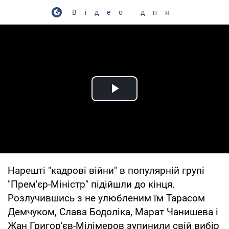
Відео дня
Play Video
Нарешті "кадрові війни" в популярній групі
"Прем'єр-Міністр" підійшли до кінця.
Розлучившись з не улюбленим їм Тарасом
Демчуком, Слава Бодоліка, Марат Чанишева і
Жан Григор'єв-Мілімеров зупинили свій вибір