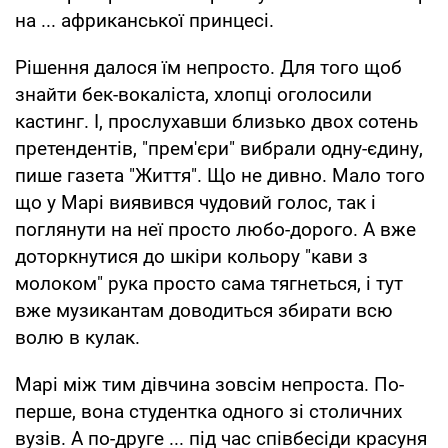
на ... африканської принцесі.
Рішення далося їм непросто. Для того щоб
знайти бек-вокаліста, хлопці оголосили
кастинг. І, прослухавши близько двох сотень
претендентів, "прем'єри" вибрали одну-єдину,
пише газета "Життя". Що не дивно. Мало того
що у Марі виявився чудовий голос, так і
поглянути на неї просто любо-дорого. А вже
доторкнутися до шкіри кольору "кави з
молоком" рука просто сама тягнеться, і тут
вже музикантам доводиться збирати всю
волю в кулак.
Марі між тим дівчина зовсім непроста. По-
перше, вона студентка одного зі столичних
вузів. А по-друге ... під час співбесіди красуня