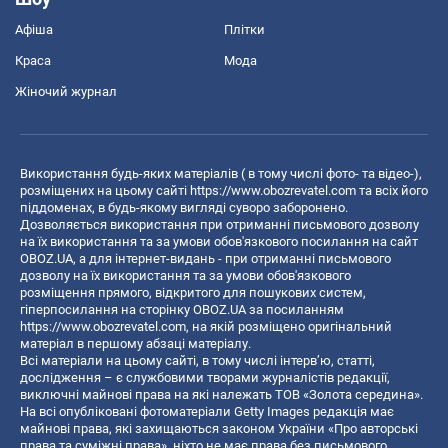
Афіша
Плітки
Краса
Мода
Жіночий журнал
Використання будь-яких матеріалів ( в тому числі фото- та відео-),
розміщених на цьому сайті
https://www.obozrevatel.com
та всіх його
піддоменах, в будь-якому вигляді суворо заборонено.
Дозволяється використання при отриманні письмового дозволу
на їх використання та за умови обов'язкового посилання на сайт
OBOZ.UA, а для інтернет-видань - при отриманні письмового
дозволу на їх використання та за умови обов'язкового
розміщення прямого, відкритого для пошукових систем,
гіперпосилання на сторінку OBOZ.UA за посиланням
https://www.obozrevatel.com
, на якій розміщено оригінальний
матеріал в першому абзаці матеріалу.
Всі матеріали на цьому сайті, в тому числі інтерв’ю, статті,
дослідження – є службовими творами журналістів редакції,
виключні майнові права на які належать ТОВ «Золота середина».
На всі опубліковані фотоматеріали Getty Images редакція має
майнові права, які захищаються законом України «Про авторські
права та суміжні права», ніхто не має права без письмового