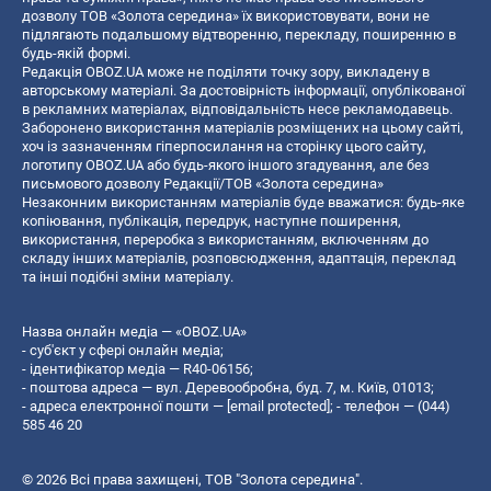
дозволу ТОВ «Золота середина» їх використовувати, вони не
підлягають подальшому відтворенню, перекладу, поширенню в
будь-якій формі.
Редакція OBOZ.UA може не поділяти точку зору, викладену в
авторському матеріалі. За достовірність інформації, опублікованої
в рекламних матеріалах, відповідальність несе рекламодавець.
Заборонено використання матеріалів розміщених на цьому сайті,
хоч із зазначенням гіперпосилання на сторінку цього сайту,
логотипу OBOZ.UA або будь-якого іншого згадування, але без
письмового дозволу Редакції/ТОВ «Золота середина»
Незаконним використанням матеріалів буде вважатися: будь-яке
копiювання, публiкацiя, передрук, наступне поширення,
використання, переробка з використанням, включенням до
складу інших матеріалів, розповсюдження, адаптація, переклад
та інші подібні зміни матеріалу.
Назва онлайн медіа — «OBOZ.UA»
- суб'єкт у сфері онлайн медіа;
- ідентифікатор медіа — R40-06156;
- поштова адреса — вул. Деревообробна, буд. 7, м. Київ, 01013;
- адреса електронної пошти —
[email protected]
; - телефон — (044)
585 46 20
© 2026 Всі права захищені, ТОВ "Золота середина".