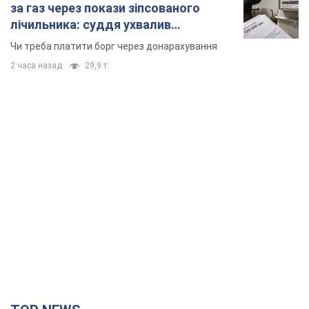
за газ через покази зіпсованого
лічильника: суддя ухвалив
неочікуване рішення
Чи треба платити борг через донарахування
2 часа назад
29,9 т.