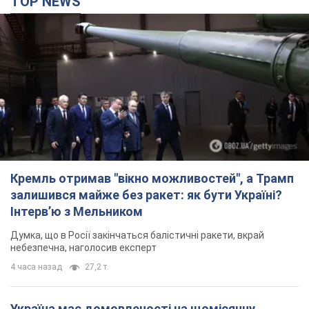
TOP NEWS
Кремль отримав "вікно можливостей", а Трамп
залишився майже без ракет: як бути Україні?
Інтерв’ю з Мельником
Думка, що в Росії закінчаться балістичні ракети, вкрай
небезпечна, наголосив експерт
4 часа назад
27,2 т.
Україна має домовленості на щомісячну