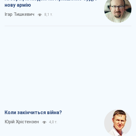
нову армію
Ігар Тишкевич
8,1 т.
Коли закінчиться війна?
Юрій Хрістензен
4,0 т.