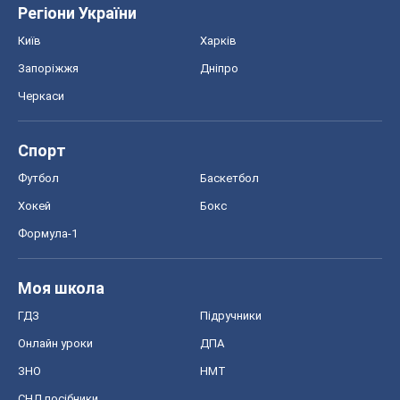
Регіони України
Київ
Харків
Запоріжжя
Дніпро
Черкаси
Спорт
Футбол
Баскетбол
Хокей
Бокс
Формула-1
Моя школа
ГДЗ
Підручники
Онлайн уроки
ДПА
ЗНО
НМТ
СНД посібники