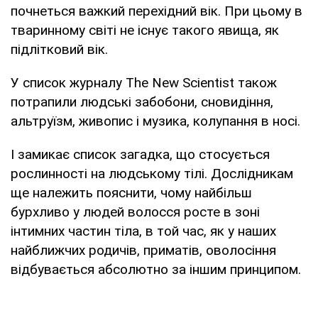
почнеться важкий перехідний вік. При цьому в
тваринному світі не існує такого явища, як
підлітковий вік.
У список журналу The New Scientist також
потрапили людські забобони, сновидіння,
альтруїзм, живопис і музика, колупання в носі.
І замикає список загадка, що стосується
рослинності на людському тілі. Дослідникам
ще належить пояснити, чому найбільш
бурхливо у людей волосся росте в зоні
інтимних частин тіла, в той час, як у наших
найближчих родичів, приматів, оволосіння
відбувається абсолютно за іншим принципом.