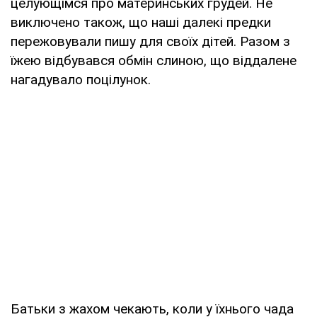
целующімся про материнських грудей. Не
виключено також, що наші далекі предки
пережовували пишу для своїх дітей. Разом з
їжею відбувався обмін слиною, що віддалене
нагадувало поцілунок.
Батьки з жахом чекають, коли у їхнього чада