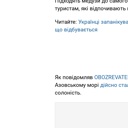
Підходять медузи до самого
туристам, які відпочивають
Читайте:
Українці запанікув
що відбувається
Як повідомляв
OBOZREVATE
Азовському морі
дійсно ста
солоність.