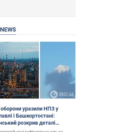
P NEWS
 оборони уразили НПЗ у
лавлі і Башкортостані:
нський розкрив деталі
операції. Фото і відео
исловій зоні зафіксовано кілька