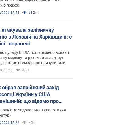
ків пожежі
31,2 т.
8.2026 12:54
я атакувала залізничну
ію в Лозовій на Харківщині: є
лі і поранені
ідок удару БПЛА пошкоджено вокзал,
тну мережу та рухомий склад, рух
в до станції тимчасово призупинили
3,0 т.
26 11:57
запобіжний захід
осолці України у США
анішиній: що відомо про
ву
 повністю задовольнив клопотання
ратури
7,3 т.
8.2026 12:22