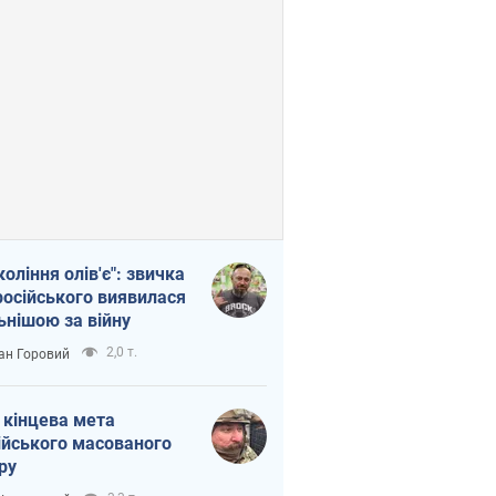
коління олів'є": звичка
російського виявилася
ьнішою за війну
2,0 т.
ан Горовий
 кінцева мета
ійського масованого
ру