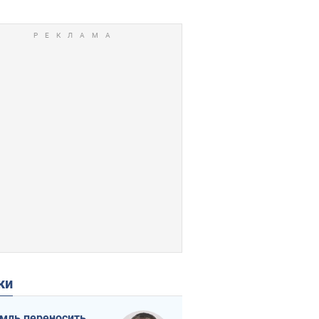
ки
мль переносить