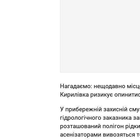
Нагадаємо: нещодавно місце
Кирилівка ризикує опинитис
У прибережній захисній сму
гідрологічного заказника з
розташований полігон рідки
асенізаторами вивозяться т