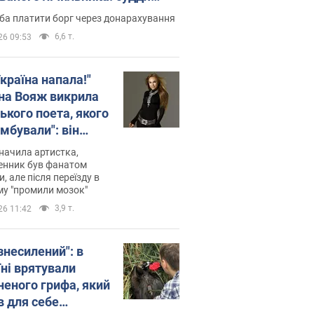
лив неочікуване рішення
ба платити борг через донарахування
6,6 т.
26 09:53
країна напала!"
на Вояж викрила
ького поета, якого
мбували": він
ь російської не
начила артистка,
 а тепер хоче
енник був фанатом
и, але після переїзду в
циду українців
му "промили мозок"
3,9 т.
26 11:42
знесилений": в
їні врятували
неного грифа, який
в для себе