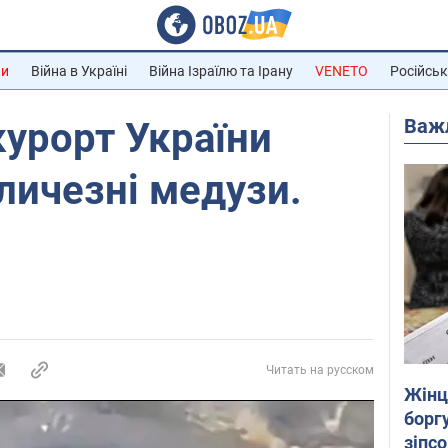
ни
Війна в Україні
Війна Ізраїлю та Ірану
VENETO
Російськ
Важ
урорт України
личезні медузи.
Читать на русском
Жінці
боргу
зіпс