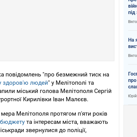
вій
під
кри
Вікт
На 
вис
Вікт
Гос
ка повідомлень "про безмежний тиск на
про
у здоров'ю людей
" у Мелітополі та
сла
рапили міський голова Мелітополя Сергій
Юрій
урортної Кирилівки Іван Малєєв.
ь мера Мелітополя протягом п'яти років
 бюджету
та інтересам міста, вважають
іськради звернулися до поліції,