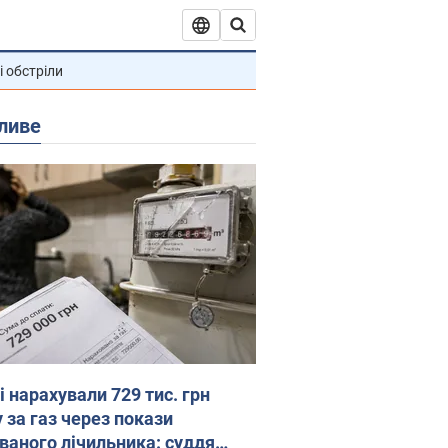
і обстріли
ливе
 нарахували 729 тис. грн
 за газ через покази
ованого лічильника: суддя