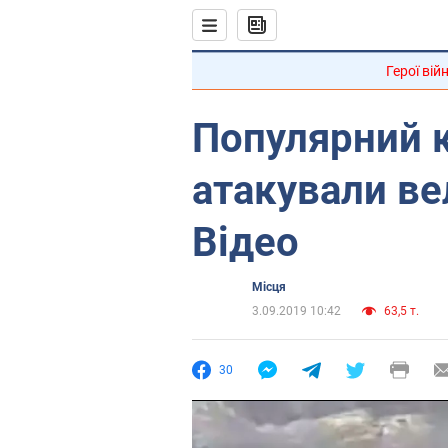
Герої вій
Популярний к
атакували ве
Відео
Місця
3.09.2019 10:42
63,5 т.
30