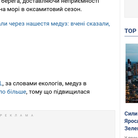
 берега, доставляючи неприємності
 на морі в оксамитовий сезон.
али через нашестя медуз: вчені сказали,
TO
L
, за словами екологів, медуз в
ло більше
, тому що підвищилася
Сили
Ярос
Зеле
У пром