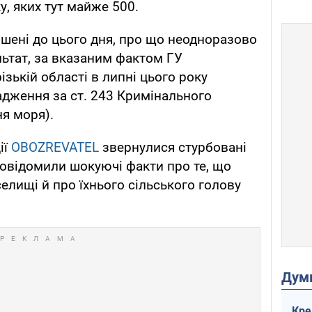
ку, яких тут майже 500.
ішені до цього дня, про що неодноразово
льтат, за вказаним фактом ГУ
ізькій області в липні цього року
дження за ст. 243 Кримінального
ня моря).
ії
OBOZREVATEL
звернулися стурбовані
овідомили шокуючі факти про те, що
елищі й про їхнього сільського голову
Дум
Кре