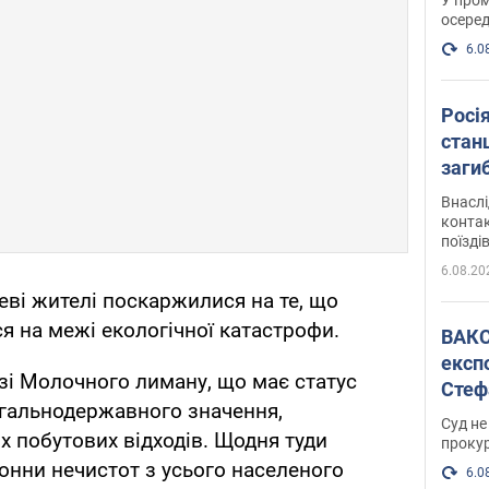
осеред
6.0
Росі
станц
загиб
Внасл
контак
поїзді
6.08.20
ві жителі поскаржилися на те, що
я на межі екологічної катастрофи.
ВАКС обрав 
експ
зі Молочного лиману, що має статус
Стеф
агальнодержавного значення,
спра
Суд не
х побутових відходів. Щодня туди
проку
онни нечистот з усього населеного
6.0