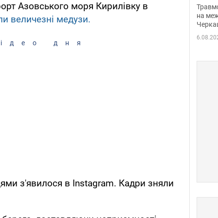
нети
орт Азовського моря Кирилівку в
Травм
Фото
на меж
ли величезні медузи.
Черка
6.08.20
ідео дня
ми з'явилося в Instagram. Кадри зняли