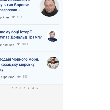
ну в тил Європи:
 загрозою
тична логістика
405
ор Ягун
якому боці історії
тупає Дональд Трамп?
3,0 т.
ор Каспрук
подарі Чорного моря:
 козацьку морську
ву
183
 Кирпичов