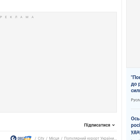
"По
до 
сил
Русл
Ось
рос
Підписатися
уда
City
Місця
Популярний курорт України...