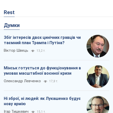
Rest
Думки
Збіг інтересів двох цинічних гравців чи
таємний план Трампа і Путіна?
Віктор Швець
13,2 т.
Мінськ готується до функціонування в
умовах масштабної воєнної кризи
Олександр Левченко
17,8 т.
Ні зброї, ні людей: як Лукашенко будує
нову армію
Ігар Тишкевич
15,1 т.