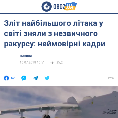
Зліт найбільшого літака у
світі зняли з незвичного
ракурсу: неймовірні кадри
Новини
16.07.2018 10:51
25,2 т.
62
РУС