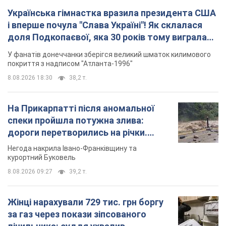
Українська гімнастка вразила президента США
і вперше почула "Слава Україні"! Як склалася
доля Подкопаєвої, яка 30 років тому виграла
"золото" Олімпіади
У фанатів донеччанки зберігся великий шматок килимового
покриття з надписом "Атланта-1996"
8.08.2026 18:30
38,2 т.
На Прикарпатті після аномальної
спеки пройшла потужна злива:
дороги перетворились на річки.
Відео
Негода накрила Івано-Франківщину та
курортний Буковель
8.08.2026 09:27
39,2 т.
Жінці нарахували 729 тис. грн боргу
за газ через покази зіпсованого