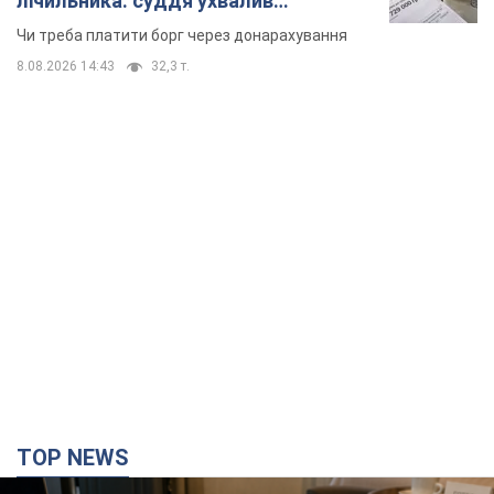
лічильника: суддя ухвалив
неочікуване рішення
Чи треба платити борг через донарахування
8.08.2026 14:43
32,3 т.
TOP NEWS