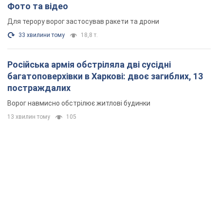
Фото та відео
Для терору ворог застосував ракети та дрони
33 хвилини тому
18,8 т.
Російська армія обстріляла дві сусідні
багатоповерхівки в Харкові: двоє загиблих, 13
постраждалих
Ворог навмисно обстрілює житлові будинки
13 хвилин тому
105