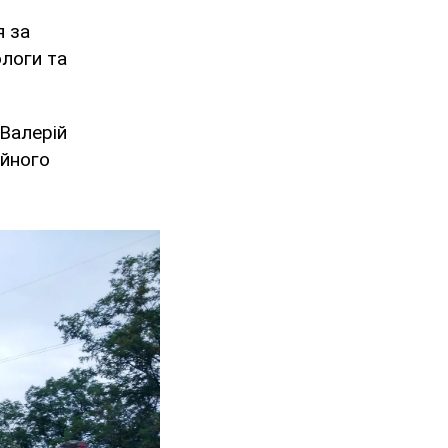
я за
ологи та
 Валерій
ійного