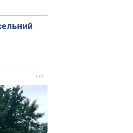
сельний
РУС