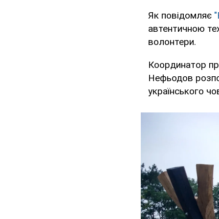
Як повідомляє
"
автентичною тех
волонтери.
Координатор про
Нефьодов розпов
українського човн