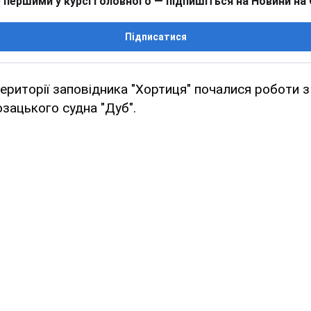
 першими у курсі головного — підпишіться на Новини на
Підписатися
території заповідника "Хортиця" почалися роботи з
зацького судна "Дуб".