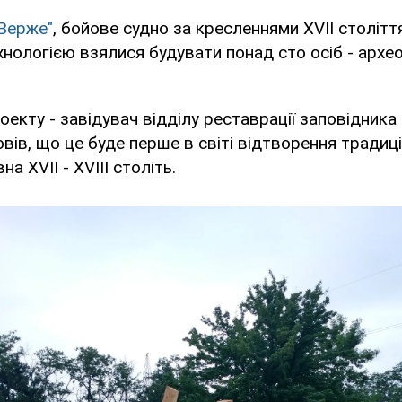
Верже"
, бойове судно за кресленнями XVII столітт
нологією взялися будувати понад сто осіб - архе
екту - завідувач відділу реставрації заповідника
ів, що це буде перше в світі відтворення традиц
а XVII - XVIII століть.