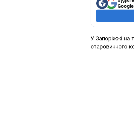
Будьте
Google
У Запоріжжі на 
старовинного ко