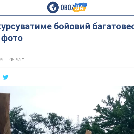
курсуватиме бойовий багатове
 фото
38
8,5 т.