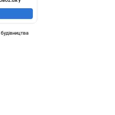
 OBOZ.UA у
 будівництва